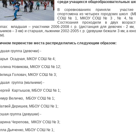
среди учащихся общеобразовательных шк
В соревнованиях приняли участие
спортсмена из четырех городских школ (
СОШ № 1, МКОУ СОШ № 3 , № 4, № 1
Состязания проходили в двух возраст
ппах: младшая – участники 2006-2008 г. р. (дистанция для девочек - 2 км,
ьчиков – 3 км) и старшая, лыжники 2002-2005 г. р. (девушки бежали 3 км, а ю
км).
ичном первенстве места распределились следующим образом:
дшая группа (девочки) -
Дарья Осадчая, МКОУ СОШ № 4;
Полина Новикова, МКОУ СОШ № 12;
Милица Головач, МКОУ СОШ № 3;
дшая группа (мальчики) -
Сергей Картышов, МБОУ СОШ № 1;
Тимур Величко, МБОУ СОШ № 1;
Матвей Деришев, МБОУ СОШ № 1;
ршая группа (девушки) -
Дарина Черепова, МКОУ СОШ № 3;
Алла Дьяченко, МБОУ СОШ № 1;