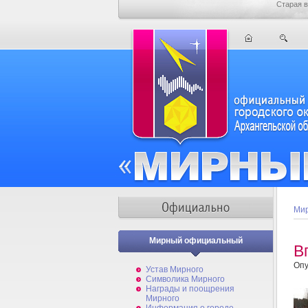
Старая в
Мир
Мирный официальный
В
Опу
Устав Мирного
Символика Мирного
Награды и поощрения
Мирного