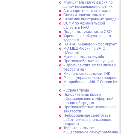
Муниципальная комиссия по
делам несовершеннолетних
Антинаркотическая комиссия
Опека и попечительство
Обучение иностранных граждан
ОСФР по Архангельской
области и НАО
Поддержка участникам СВО
Укрепление общественного
здоровья
ГО и ЧС Мирного информирует
МО МВД России по ЗАТО
г.Мирный
Муниципальная cлужба
Противодействие коррупции
«Профилактика экстремизма и
терроризма»
Мирнинская городская ТИК
Резерв управленческих кадров
Межрайонная ИФНС России №
6
«Охрана труда»
Приоритетный проект
«Формирование комфортной
городской среды»
Противодействие нелегальной
занятости
Неформальная занятость и
работники предпенсионного
возраста
Территориальное
общественное самоуправление