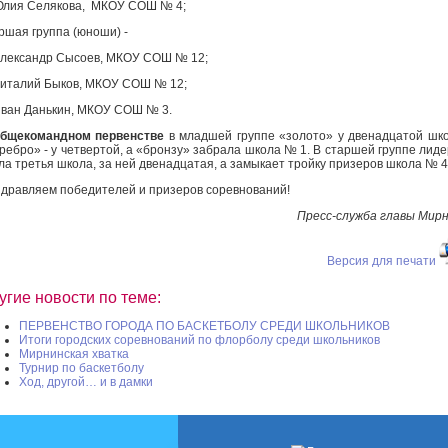
Юлия Селякова, МКОУ СОШ № 4;
ршая группа (юноши) -
Александр Сысоев, МКОУ СОШ № 12;
Виталий Быков, МКОУ СОШ № 12;
Иван Данькин, МКОУ СОШ № 3.
общекомандном первенстве
в младшей группе «золото» у двенадцатой шк
ребро» - у четвертой, а «бронзу» забрала школа № 1. В старшей группе лид
ла третья школа, за ней двенадцатая, а замыкает тройку призеров школа № 4
дравляем победителей и призеров соревнований!
Пресс-служба главы Мир
Версия для печати
угие новости по теме:
ПЕРВЕНСТВО ГОРОДА ПО БАСКЕТБОЛУ СРЕДИ ШКОЛЬНИКОВ
Итоги городских соревнований по флорболу среди школьников
Мирнинская хватка
Турнир по баскетболу
Ход, другой… и в дамки