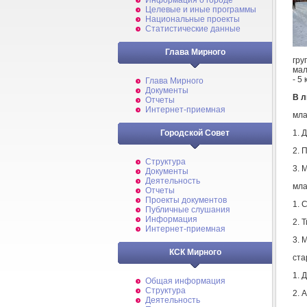
Информация о городе
Целевые и иные программы
Национальные проекты
Статистические данные
Глава Мирного
гру
мал
- 5 
Глава Мирного
Документы
В л
Отчеты
Интернет-приемная
мла
1. 
Городской Совет
2. 
Структура
3. 
Документы
Деятельность
мла
Отчеты
Проекты документов
1. 
Публичные слушания
Информация
2. 
Интернет-приемная
3. 
КСК Мирного
ста
1. 
Общая информация
Структура
2. 
Деятельность