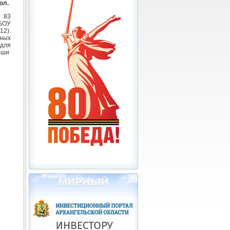
ол.
 83
МБОУ
2).
ных
 для
ноши