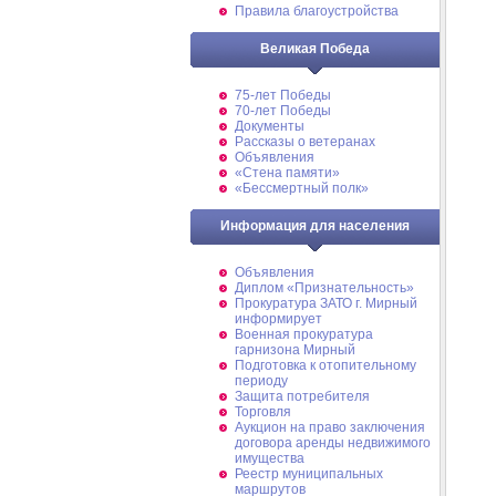
Правила благоустройства
Великая Победа
75-лет Победы
70-лет Победы
Документы
Рассказы о ветеранах
Объявления
«Стена памяти»
«Бессмертный полк»
Информация для населения
Объявления
Диплом «Признательность»
Прокуратура ЗАТО г. Мирный
информирует
Военная прокуратура
гарнизона Мирный
Подготовка к отопительному
периоду
Защита потребителя
Торговля
Аукцион на право заключения
договора аренды недвижимого
имущества
Реестр муниципальных
маршрутов