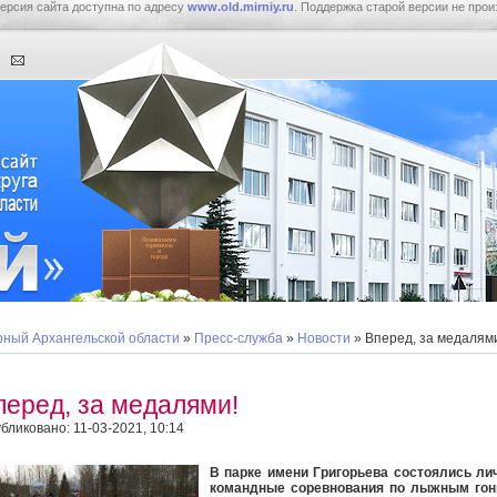
ерсия сайта доступна по адресу
www.old.mirniy.ru
. Поддержка старой версии не прои
ный Архангельской области
»
Пресс-служба
»
Новости
» Вперед, за медалям
перед, за медалями!
бликовано: 11-03-2021, 10:14
В парке имени Григорьева состоялись ли
командные соревнования по лыжным гон