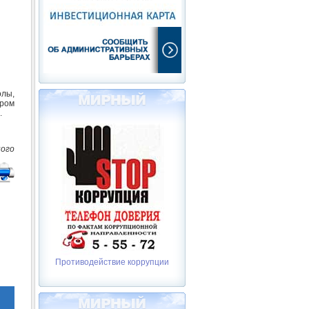
олы,
ером
.
ного
Противодействие коррупции