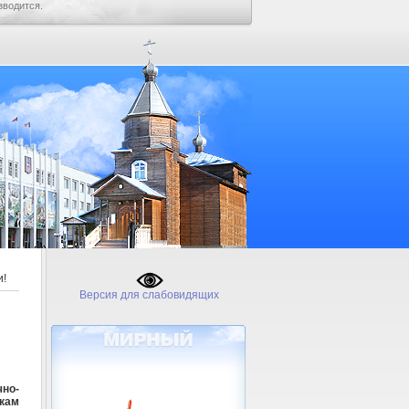
зводится.
и!
Версия для слабовидящих
чно-
кам