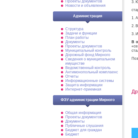
Проекты документов
3. 
Новости и объявления
ста
Администрация
1. 
2. 
Структура
Задачи и функции
3. 
План работы
В 
Документы
«се
Проекты документов
ста
Муниципальный контроль
Дорожный фонд Мирного
Поз
Cведения о муниципальном
имуществе
Ведомственный контроль
Антимонопольный комплаенс
Отчеты
Информационные системы
Защита информации
Интернет-приемная
Др
ФЭУ администрации Мирного
Общая информация
Проекты документов
Документы
Публичные слушания
Бюджет для граждан
Бюджет