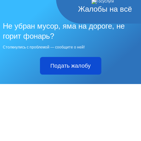
Жалобы на всё
Не убран мусор, яма на дороге, не
горит фонарь?
Столкнулись с проблемой — сообщите о ней!
Подать жалобу