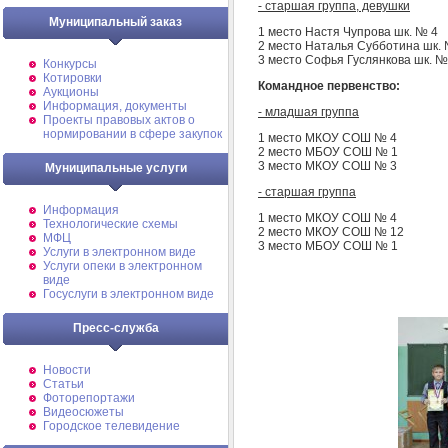
- старшая группа, девушки
Муниципальный заказ
1 место Настя Чупрова шк. № 4
2 место Наталья Субботина шк. 
3 место Софья Гуслянкова шк. №
Конкурсы
Котировки
Командное первенство:
Аукционы
Информация, документы
- младшая группа
Проекты правовых актов о
нормировании в сфере закупок
1 место МКОУ СОШ № 4
2 место МБОУ СОШ № 1
3 место МКОУ СОШ № 3
Муниципальные услуги
- старшая группа
Информация
1 место МКОУ СОШ № 4
Технологические схемы
2 место МКОУ СОШ № 12
МФЦ
3 место МБОУ СОШ № 1
Услуги в электронном виде
Услуги опеки в электронном
виде
Госуслуги в электронном виде
Пресс-служба
Новости
Статьи
Фоторепортажи
Видеосюжеты
Городское телевидение