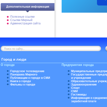
Дополнительная информация
Полезные ссылки
Ссылки Мирный
Администрация сайта
Город и люди
О городе
Предприятия города
Городское телевидение
Муниципальные предпри
Панорама Мирного
Государственные предп
Публикации о городе в СМИ
и учреждения
Книги о городе
Образовательные учреж
Фильмы о городе
Здравоохранение
Спорт
СМИ
Гостиницы
Информация о среднеме
заработной плате