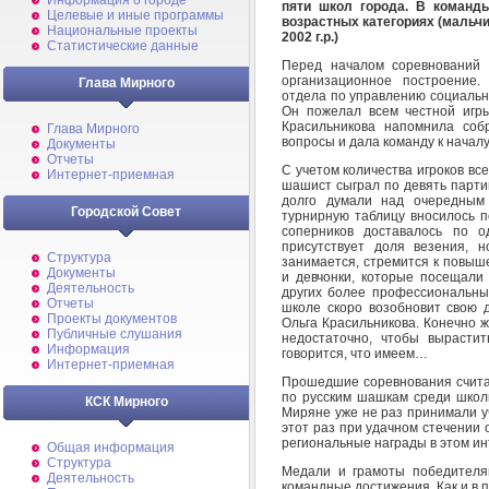
Информация о городе
пяти школ города. В коман
Целевые и иные программы
возрастных категориях (мальчик
Национальные проекты
2002 г.р.)
Статистические данные
Перед началом соревнований 
организационное построение.
Глава Мирного
отдела по управлению социальн
Он пожелал всем честной игры
Красильникова напомнила соб
Глава Мирного
вопросы и дала команду к начал
Документы
Отчеты
С учетом количества игроков все
Интернет-приемная
шашист сыграл по девять парти
долго думали над очередным
Городской Совет
турнирную таблицу вносилось п
соперников доставалось по о
присутствует доля везения, н
Структура
занимается, стремится к повыш
Документы
и девчонки, которые посещал
Деятельность
других более профессиональным
Отчеты
школе скоро возобновит свою д
Проекты документов
Ольга Красильникова. Конечно ж
Публичные слушания
недостаточно, чтобы вырастит
Информация
говорится, что имеем…
Интернет-приемная
Прошедшие соревнования счита
по русским шашкам среди школь
КСК Мирного
Миряне уже не раз принимали уч
этот раз при удачном стечении
региональные награды в этом ин
Общая информация
Структура
Медали и грамоты победителям
Деятельность
командные достижения. Как и в 