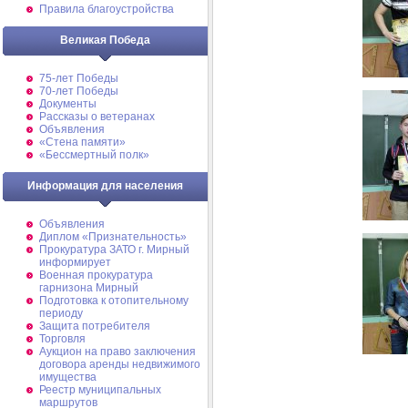
Правила благоустройства
Великая Победа
75-лет Победы
70-лет Победы
Документы
Рассказы о ветеранах
Объявления
«Стена памяти»
«Бессмертный полк»
Информация для населения
Объявления
Диплом «Признательность»
Прокуратура ЗАТО г. Мирный
информирует
Военная прокуратура
гарнизона Мирный
Подготовка к отопительному
периоду
Защита потребителя
Торговля
Аукцион на право заключения
договора аренды недвижимого
имущества
Реестр муниципальных
маршрутов