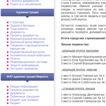
Проекты документов
стала 4 школа, завоевав все пе
Новости и объявления
первенстве. Именно ученики 
секции, и некоторые из них 
Администрация
различных турнирах. Пять на
школы, в том числе медаль и г
возрастной группы.
Структура
Остается пожелать всем учас
Задачи и функции
поприще, каждое умение так и
План работы
дерзайте, пробуйте, добивайтесь
Документы
Проекты документов
Итоги городских соревнований
Муниципальный контроль
Дорожный фонд Мирного
Личное первенство:
Cведения о муниципальном
имуществе
- младшая группа, мальчики
Ведомственный контроль
Антимонопольный комплаенс
1 место Михаил Красильников шк
Отчеты
2 место Егор Курганович шк. № 4
Информационные системы
3 место Сергей Ворошилович шк
Защита информации
Интернет-приемная
- младшая группа, девочки
1 место Ксения Говорун шк. № 4
ФЭУ администрации Мирного
2 место Дарья Говорун шк. № 4
3 место Настя Субботина шк. № 
Общая информация
- старшая группа, юноши
Проекты документов
Документы
1 место Александр Дектярев шк.
Публичные слушания
2 место Сергей Савкин шк. № 12
Бюджет для граждан
3 место Алексей Горбунов шк. №
Бюджет