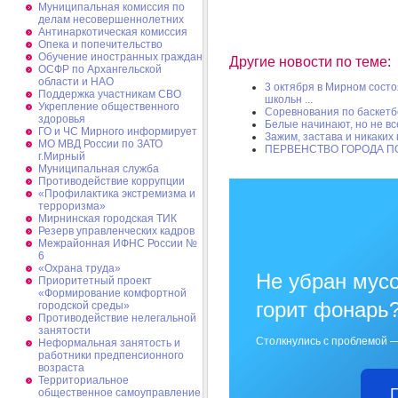
Муниципальная комиссия по
делам несовершеннолетних
Антинаркотическая комиссия
Опека и попечительство
Обучение иностранных граждан
Другие новости по теме:
ОСФР по Архангельской
области и НАО
3 октября в Мирном сост
Поддержка участникам СВО
школьн ...
Укрепление общественного
Соревнования по баскетб
здоровья
Белые начинают, но не в
ГО и ЧС Мирного информирует
Зажим, застава и никаки
МО МВД России по ЗАТО
ПЕРВЕНСТВО ГОРОДА П
г.Мирный
Муниципальная cлужба
Противодействие коррупции
«Профилактика экстремизма и
терроризма»
Мирнинская городская ТИК
Резерв управленческих кадров
Межрайонная ИФНС России №
6
«Охрана труда»
Не убран мусо
Приоритетный проект
«Формирование комфортной
горит фонарь
городской среды»
Противодействие нелегальной
занятости
Столкнулись с проблемой —
Неформальная занятость и
работники предпенсионного
возраста
Территориальное
общественное самоуправление