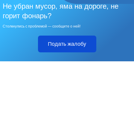
Не убран мусор, яма на дороге, не
горит фонарь?
Столкнулись с проблемой — сообщите о ней!
Подать жалобу