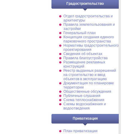
Градостроительство
Отдел градостроительства и
архитектуры
Правила землепользования и
застройки
Генеральный план
Концепция создания единого
парковочного пространства
Нормативы градостроительного
проектирования
Сведения об объектах
Правила благоустройства
Размещение рекламных
конструкций
Реестр выданных разрешений
на строительство и ввод
объектов в эксплуатацию
Документация по планировке
территории
Общественные обсуждения
Публичные слушания
Схема теплоснабжения
Схемы водоснабжения и
водоотведения
Приватизация
План приватизации