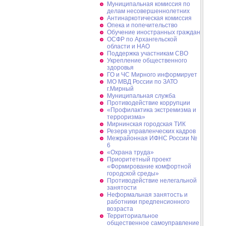
Муниципальная комиссия по
делам несовершеннолетних
Антинаркотическая комиссия
Опека и попечительство
Обучение иностранных граждан
ОСФР по Архангельской
области и НАО
Поддержка участникам СВО
Укрепление общественного
здоровья
ГО и ЧС Мирного информирует
МО МВД России по ЗАТО
г.Мирный
Муниципальная cлужба
Противодействие коррупции
«Профилактика экстремизма и
терроризма»
Мирнинская городская ТИК
Резерв управленческих кадров
Межрайонная ИФНС России №
6
«Охрана труда»
Приоритетный проект
«Формирование комфортной
городской среды»
Противодействие нелегальной
занятости
Неформальная занятость и
работники предпенсионного
возраста
Территориальное
общественное самоуправление