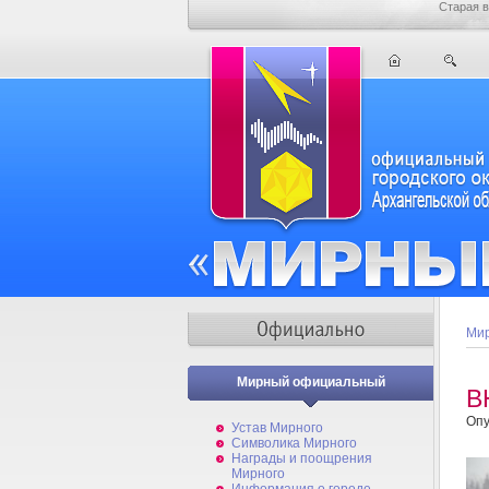
Старая в
Мир
Мирный официальный
В
Опу
Устав Мирного
Символика Мирного
Награды и поощрения
Мирного