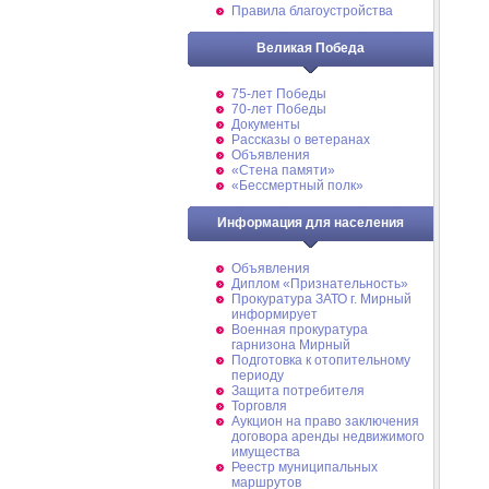
Правила благоустройства
Великая Победа
75-лет Победы
70-лет Победы
Документы
Рассказы о ветеранах
Объявления
«Стена памяти»
«Бессмертный полк»
Информация для населения
Объявления
Диплом «Признательность»
Прокуратура ЗАТО г. Мирный
информирует
Военная прокуратура
гарнизона Мирный
Подготовка к отопительному
периоду
Защита потребителя
Торговля
Аукцион на право заключения
договора аренды недвижимого
имущества
Реестр муниципальных
маршрутов