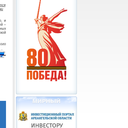
тся
ми
ю, и
ей –
ных
ской
ого