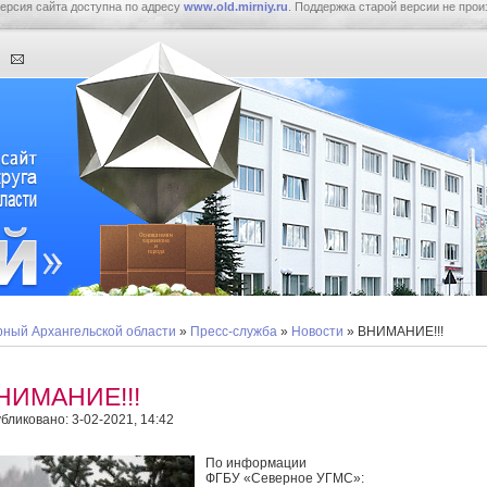
ерсия сайта доступна по адресу
www.old.mirniy.ru
. Поддержка старой версии не прои
ный Архангельской области
»
Пресс-служба
»
Новости
» ВНИМАНИЕ!!!
НИМАНИЕ!!!
бликовано: 3-02-2021, 14:42
По информации
ФГБУ «Северное УГМС»: