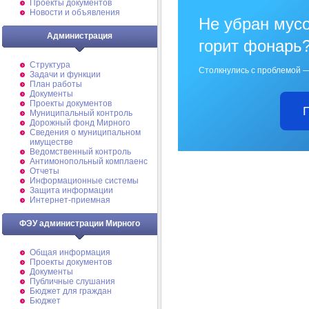
Проекты документов
Новости и объявления
Не убран мусо
Администрация
горит фонарь
Структура
Столкнулись с проблемой —
Задачи и функции
План работы
Документы
Проекты документов
Муниципальный контроль
Дорожный фонд Мирного
Cведения о муниципальном
имуществе
Ведомственный контроль
Антимонопольный комплаенс
Отчеты
Информационные системы
Защита информации
Интернет-приемная
ФЭУ администрации Мирного
Общая информация
Проекты документов
Документы
Публичные слушания
Бюджет для граждан
Бюджет