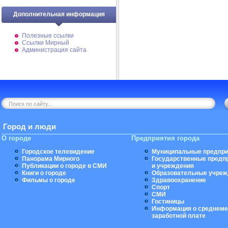
Дополнительная информация
Полезные ссылки
Ссылки Мирный
Администрация сайта
Город и люди
О городе
Предприятия города
Городское телевидение
Муниципальные предпри
Панорама Мирного
Государственные предп
Публикации о городе в СМИ
и учреждения
Книги о городе
Образовательные учреж
Фильмы о городе
Здравоохранение
Спорт
СМИ
Гостиницы
Информация о среднеме
заработной плате