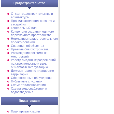
Градостроительство
Отдел градостроительства и
архитектуры
Правила землепользования и
застройки
Генеральный план
Концепция создания единого
парковочного пространства
Нормативы градостроительного
проектирования
Сведения об объектах
Правила благоустройства
Размещение рекламных
конструкций
Реестр выданных разрешений
на строительство и ввод
объектов в эксплуатацию
Документация по планировке
территории
Общественные обсуждения
Публичные слушания
Схема теплоснабжения
Схемы водоснабжения и
водоотведения
Приватизация
План приватизации