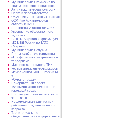
Муниципальная комиссия по
делам несовершеннолетних
Антинаркотическая комиссия
Опека и попечительство
Обучение иностранных граждан
ОСФР по Архангельской
области и НАО
Поддержка участникам СВО
Укрепление общественного
здоровья
ГО и ЧС Мирного информирует
МО МВД России по ЗАТО
г.Мирный
Муниципальная cлужба
Противодействие коррупции
«Профилактика экстремизма и
терроризма»
Мирнинская городская ТИК
Резерв управленческих кадров
Межрайонная ИФНС России №
6
«Охрана труда»
Приоритетный проект
«Формирование комфортной
городской среды»
Противодействие нелегальной
занятости
Неформальная занятость и
работники предпенсионного
возраста
Территориальное
общественное самоуправление