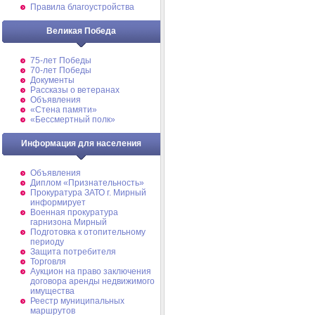
Правила благоустройства
Великая Победа
75-лет Победы
70-лет Победы
Документы
Рассказы о ветеранах
Объявления
«Стена памяти»
«Бессмертный полк»
Информация для населения
Объявления
Диплом «Признательность»
Прокуратура ЗАТО г. Мирный
информирует
Военная прокуратура
гарнизона Мирный
Подготовка к отопительному
периоду
Защита потребителя
Торговля
Аукцион на право заключения
договора аренды недвижимого
имущества
Реестр муниципальных
маршрутов