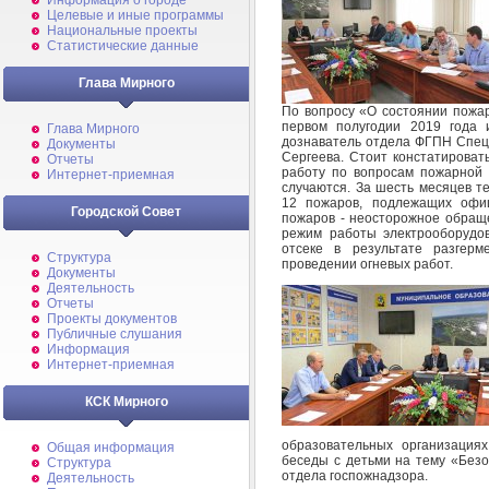
Информация о городе
Целевые и иные программы
Национальные проекты
Статистические данные
Глава Мирного
По вопросу «О состоянии пожа
первом полугодии 2019 года
Глава Мирного
дознаватель отдела ФГПН Спе
Документы
Сергеева. Стоит констатироват
Отчеты
работу по вопросам пожарной 
Интернет-приемная
случаются. За шесть месяцев т
12 пожаров, подлежащих офиц
Городской Совет
пожаров - неосторожное обраще
режим работы электрооборудо
отсеке в результате разгер
Структура
проведении огневых работ.
Документы
Деятельность
Отчеты
Проекты документов
Публичные слушания
Информация
Интернет-приемная
КСК Мирного
образовательных организация
Общая информация
беседы с детьми на тему «Безо
Структура
отдела госпожнадзора.
Деятельность