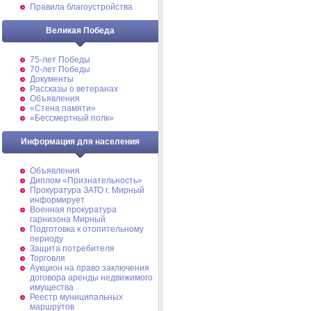
Правила благоустройства
Великая Победа
75-лет Победы
70-лет Победы
Документы
Рассказы о ветеранах
Объявления
«Стена памяти»
«Бессмертный полк»
Информация для населения
Объявления
Диплом «Признательность»
Прокуратура ЗАТО г. Мирный
информирует
Военная прокуратура
гарнизона Мирный
Подготовка к отопительному
периоду
Защита потребителя
Торговля
Аукцион на право заключения
договора аренды недвижимого
имущества
Реестр муниципальных
маршрутов