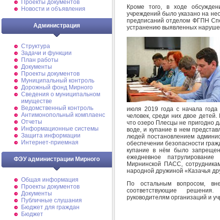
Проекты документов
Кроме того, в ходе обсужден
Новости и объявления
учреждений было указано на не
предписаний отделом ФГПН Сп
Администрация
устранению выявленных наруше
Структура
Задачи и функции
План работы
Документы
Проекты документов
Муниципальный контроль
Дорожный фонд Мирного
Cведения о муниципальном
имуществе
Ведомственный контроль
июля 2019 года с начала года
Антимонопольный комплаенс
человек, среди них двое детей.
Отчеты
что озеро Плесцы не пригодно д
Информационные системы
воде, и купание в нем предста
Защита информации
людей постановлением админи
Интернет-приемная
обеспечении безопасности гражд
купание в нём было запрещен
ежедневное патрулирование
ФЭУ администрации Мирного
Мирнинской ПАСС, сотрудника
народной дружиной «Казачья др
Общая информация
По остальным вопросом, вн
Проекты документов
соответствующие решения
Документы
руководителям организаций и у
Публичные слушания
Бюджет для граждан
Бюджет