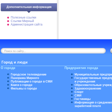
Дополнительная информация
Полезные ссылки
Ссылки Мирный
Администрация сайта
Город и люди
О городе
Предприятия города
Городское телевидение
Муниципальные предпри
Панорама Мирного
Государственные предп
Публикации о городе в СМИ
и учреждения
Книги о городе
Образовательные учреж
Фильмы о городе
Здравоохранение
Спорт
СМИ
Гостиницы
Информация о среднеме
заработной плате