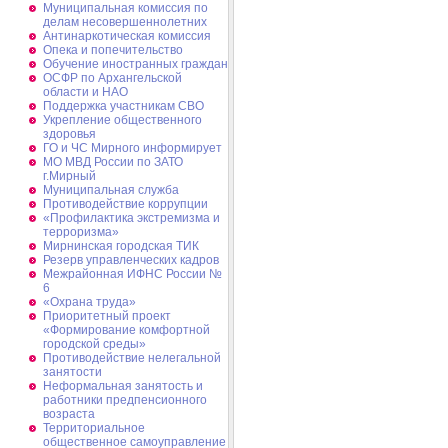
Муниципальная комиссия по
делам несовершеннолетних
Антинаркотическая комиссия
Опека и попечительство
Обучение иностранных граждан
ОСФР по Архангельской
области и НАО
Поддержка участникам СВО
Укрепление общественного
здоровья
ГО и ЧС Мирного информирует
МО МВД России по ЗАТО
г.Мирный
Муниципальная cлужба
Противодействие коррупции
«Профилактика экстремизма и
терроризма»
Мирнинская городская ТИК
Резерв управленческих кадров
Межрайонная ИФНС России №
6
«Охрана труда»
Приоритетный проект
«Формирование комфортной
городской среды»
Противодействие нелегальной
занятости
Неформальная занятость и
работники предпенсионного
возраста
Территориальное
общественное самоуправление