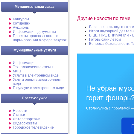
Муниципальный заказ
Другие новости по теме:
Конкурсы
Котировки
Безопасность под контро
Аукционы
Итоги надзорной деятел
Информация, документы
В ЦЕНТРЕ ВНИМАНИЯ -
Проекты правовых актов о
Готовь сани летом
нормировании в сфере закупок
Вопросы безопасности. Т
Муниципальные услуги
Информация
Технологические схемы
МФЦ
Услуги в электронном виде
Услуги опеки в электронном
виде
Не убран мусо
Госуслуги в электронном виде
горит фонарь
Пресс-служба
Столкнулись с проблемой —
Новости
Статьи
Фоторепортажи
Видеосюжеты
Городское телевидение