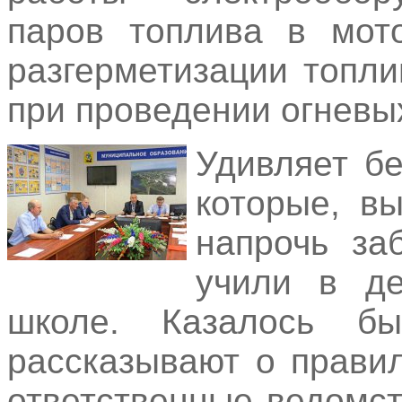
паров топлива в мото
разгерметизации топл
при проведении огневых
Удивляет б
которые, вы
напрочь за
учили в де
школе. Казалось б
рассказывают о прави
ответственные ведомс