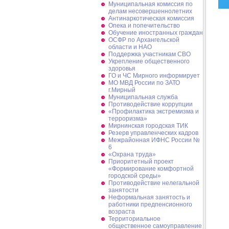
Муниципальная комиссия по
делам несовершеннолетних
Антинаркотическая комиссия
Опека и попечительство
Обучение иностранных граждан
ОСФР по Архангельской
области и НАО
Поддержка участникам СВО
Укрепление общественного
здоровья
ГО и ЧС Мирного информирует
МО МВД России по ЗАТО
г.Мирный
Муниципальная cлужба
Противодействие коррупции
«Профилактика экстремизма и
терроризма»
Мирнинская городская ТИК
Резерв управленческих кадров
Межрайонная ИФНС России №
6
«Охрана труда»
Приоритетный проект
«Формирование комфортной
городской среды»
Противодействие нелегальной
занятости
Неформальная занятость и
работники предпенсионного
возраста
Территориальное
общественное самоуправление