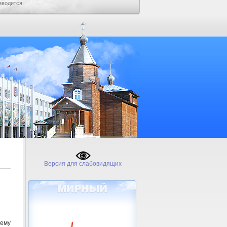
зводится.
Версия для слабовидящих
тему