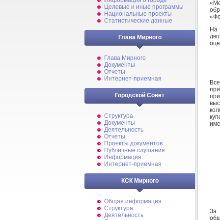
Информация о городе
«Мо
Целевые и иные программы
обр
Национальные проекты
«Фо
Статистические данные
На 
дво
Глава Мирного
оце
Глава Мирного
Документы
Отчеты
Интернет-приемная
Все
при
Городской Совет
при
вы
кол
Структура
куп
Документы
име
Деятельность
Отчеты
Проекты документов
Публичные слушания
Информация
Интернет-приемная
КСК Мирного
Общая информация
Структура
За
Деятельность
общ