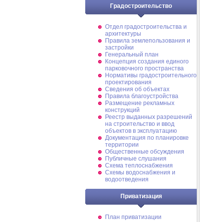
Градостроительство
Отдел градостроительства и
архитектуры
Правила землепользования и
застройки
Генеральный план
Концепция создания единого
парковочного пространства
Нормативы градостроительного
проектирования
Сведения об объектах
Правила благоустройства
Размещение рекламных
конструкций
Реестр выданных разрешений
на строительство и ввод
объектов в эксплуатацию
Документация по планировке
территории
Общественные обсуждения
Публичные слушания
Схема теплоснабжения
Схемы водоснабжения и
водоотведения
Приватизация
План приватизации