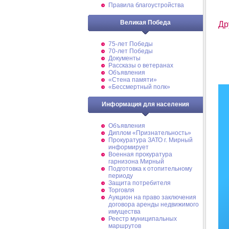
Правила благоустройства
Великая Победа
Др
75-лет Победы
70-лет Победы
Документы
Рассказы о ветеранах
Объявления
«Стена памяти»
«Бессмертный полк»
Информация для населения
Объявления
Диплом «Признательность»
Прокуратура ЗАТО г. Мирный
информирует
Военная прокуратура
гарнизона Мирный
Подготовка к отопительному
периоду
Защита потребителя
Торговля
Аукцион на право заключения
договора аренды недвижимого
имущества
Реестр муниципальных
маршрутов