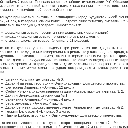
й любимый город». Проводился он под общим руководством МУ «Управл
азования и социальной сферы» в рамках реализации приоритетного про
рмирование комфортной городской среды».
конкурс принимались рисунки в номинациях: «Город будущего», «Мой люб
р», «Парк, в котором я люблю гулять», отражающие тематику выставки. Ра
нивались по следующим возрастным категориям:
дошкольный возраст (воспитанники дошкольных организаций);
младший школьный возраст (ученики начальной школы);
старший школьный возраст (ученики 5-11 классов).
го на конкурс поступило пятьдесят три работы, из них двадцать три с
зовыми. Юные художники изобразили как реальные уголки родного города, т
думанные, пожелав, например, чтобы в городе появился фонтан, крас
сотные дома с причудливыми крышами, зелёные благоустроенные парк
есом обозрения и аттракционами и даже белокаменная церковь с золо
олами. Первые места жюри присудило авторам десяти лучших работ! Во
на:
Евгения Рогулина, детский сад № 6;
Дарья Ипатьева, изостудия «Юный художник», Дом детского творчества;
Екатерина Иванова, 7 «А» класс 12 школа;
Софья Ручкина, художественная студия «Акварелька», детский сад № 2;
Даниил Великодный, детский сад № 1;
Валентина Юминова, 4 «Б» класс 4 школа;
Вера Бекоева, 7 «А» класс 4 школа;
Дарья Беляева, художественная студия «Акварелька», детский сад № 2;
Георгий Белоусов, 4 «Б» класс 3 школа;
Никита Цыбин, изостудия «Юный художник», Дом детского творчества.
 активное участие в конкурсе жюри поощрило грамотой Мирнинс
ественную организацию родителей, имеющих детей-инвалидов и инвалид