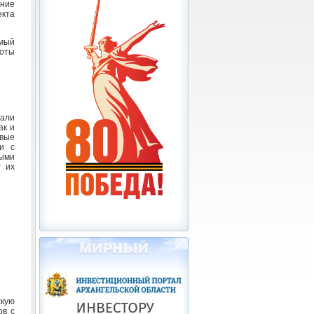
ение
екта
имый
боты
тали
ак и
ивые
и с
тыми
т их
кую
ов с