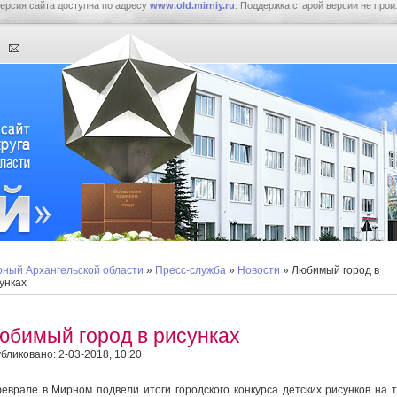
ерсия сайта доступна по адресу
www.old.mirniy.ru
. Поддержка старой версии не прои
ный Архангельской области
»
Пресс-служба
»
Новости
» Любимый город в
унках
юбимый город в рисунках
бликовано: 2-03-2018, 10:20
еврале в Мирном подвели итоги городского конкурса детских рисунков на 