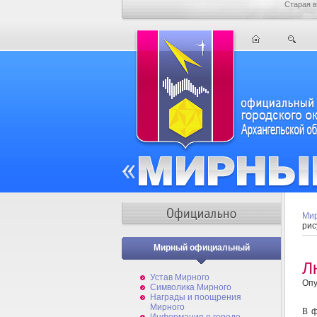
Старая в
Мир
рис
Мирный официальный
Л
Устав Мирного
Опу
Символика Мирного
Награды и поощрения
Мирного
В ф