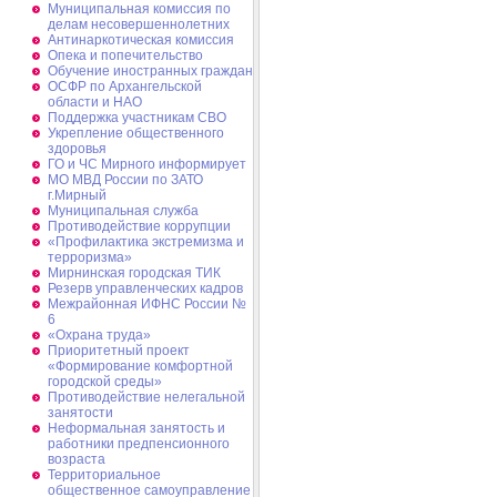
Муниципальная комиссия по
делам несовершеннолетних
Антинаркотическая комиссия
Опека и попечительство
Обучение иностранных граждан
ОСФР по Архангельской
области и НАО
Поддержка участникам СВО
Укрепление общественного
здоровья
ГО и ЧС Мирного информирует
МО МВД России по ЗАТО
г.Мирный
Муниципальная cлужба
Противодействие коррупции
«Профилактика экстремизма и
терроризма»
Мирнинская городская ТИК
Резерв управленческих кадров
Межрайонная ИФНС России №
6
«Охрана труда»
Приоритетный проект
«Формирование комфортной
городской среды»
Противодействие нелегальной
занятости
Неформальная занятость и
работники предпенсионного
возраста
Территориальное
общественное самоуправление