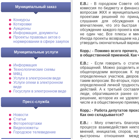
Е.В.:
- В городском Совете об
Муниципальный заказ
комиссия по бюджету и финанса
вопросам ЖКХ и муниципальной
проектами решений по принад
Конкурсы
слушания для обсуждения в
Котировки
впечатление, что это быстрая 
Аукционы
обсуждение каждого проекта ком
Информация, документы
не один час. Все плюсы и мин
Проекты правовых актов о
Иногда проекты возвращаем на д
нормировании в сфере закупок
утвердить окончательный вариан
Корр.: - Помимо всего прочего
Муниципальные услуги
в общественной приемной. Как
Е.В.:
- Если говорить о стати
Информация
обращений. Можно разделить и
Технологические схемы
общегородским вопросам. К пр
МФЦ
определенных участков, дворов
Услуги в электронном виде
таким вопросам. Во-вторых, горо
Услуги опеки в электронном
определенной личной трудность
виде
действий. А к третьей состав
Госуслуги в электронном виде
люди, обратившиеся ранее со
решение, которое их не удовле
Пресс-служба
числе и в общественную приемн
Корр.: -
Работа депутатов прох
Как оно складывается?
Новости
Статьи
Е.В.:
- Могу отметить благопр
Фоторепортажи
процессе взаимодействия никт
Видеосюжеты
мнений, инициатив, споров, но
Городское телевидение
выстроены отношения межд