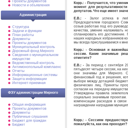
Проекты документов
Корр.: - Получается, что умен
Новости и объявления
момент для результативности 
депутатов. Что еще имеет знач
Администрация
Е.В.:
- Залог успеха в любо
Председателем городского Сов
созыв работаю под его руковод
Структура
качества, умение налаживать н
Задачи и функции
спланировать его достижение. 
План работы
наших народных избранников ком
Документы
мы всегда прислушиваемся к мне
Проекты документов
Муниципальный контроль
Корр.: -
Основная и важнейша
Дорожный фонд Мирного
сессии. Какие значимые ре
Cведения о муниципальном
отметите?
имуществе
Ведомственный контроль
Е.В.: -
За период с сентября 2
Антимонопольный комплаенс
пятьдесят четыре сессии, на ни
Отчеты
они значимы для Мирного. 
Информационные системы
финансовый год и решения, ко
Защита информации
выборе между дотацией бюджету
Интернет-приемная
физических лиц. Приняты про
согласии на передачу имущества
ФЭУ администрации Мирного
Утверждены правила землеполь
социально значимым проектам. 
компенсации расходов в связи
Общая информация
награждении наградами муници
Проекты документов
Документы
Публичные слушания
Корр.: - Сессиям предшествуе
Бюджет для граждан
пожалуйста, как она проходит?
Бюджет