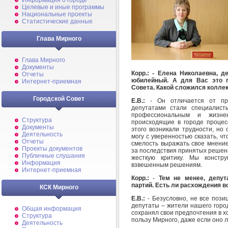
Информация о городе
Целевые и иные программы
Национальные проекты
Статистические данные
Глава Мирного
Глава Мирного
Документы
Корр.: -
Елена Николаевна, д
Отчеты
юбилейный. А для Вас это п
Интернет-приемная
Совета. Какой сложился колле
Городской Совет
Е.В.:
- Он отличается от пре
депутатами стали специалист
профессиональным и жизне
Структура
происходящие в городе процес
Документы
этого возникали трудности, но
Деятельность
могу с уверенностью сказать, ч
Отчеты
смелость выражать свое мнение,
Проекты документов
за последствия принятых решен
Публичные слушания
жесткую критику. Мы констр
Информация
взвешенным решениям.
Интернет-приемная
Корр.:
-
Тем не менее, депут
партий. Есть ли расхождения в
КСК Мирного
Е.В.:
- Безусловно, не все пози
депутаты – жители нашего города
Общая информация
сохранял свои предпочтения в х
Структура
пользу Мирного, даже если оно л
Деятельность