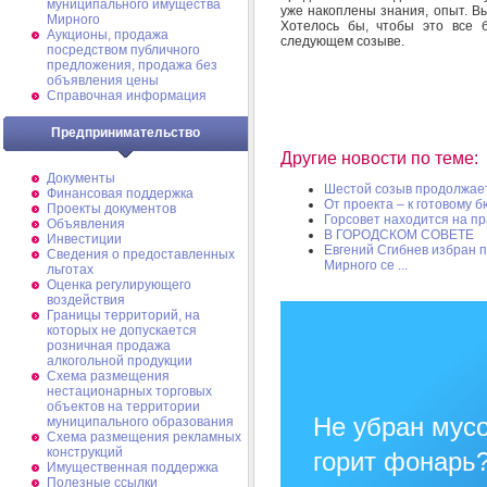
муниципального имущества
уже накоплены знания, опыт. В
Мирного
Хотелось бы, чтобы это все 
Аукционы, продажа
следующем созыве.
посредством публичного
предложения, продажа без
объявления цены
Справочная информация
Предпринимательство
Другие новости по теме:
Документы
Шестой созыв продолжает
Финансовая поддержка
От проекта – к готовому 
Проекты документов
Горсовет находится на п
Объявления
В ГОРОДСКОМ СОВЕТЕ
Инвестиции
Евгений Сгибнев избран 
Сведения о предоставленных
Мирного се ...
льготах
Оценка регулирующего
воздействия
Границы территорий, на
которых не допускается
розничная продажа
алкогольной продукции
Схема размещения
нестационарных торговых
объектов на территории
Не убран мусо
муниципального образования
Схема размещения рекламных
конструкций
горит фонарь
Имущественная поддержка
Полезные ссылки