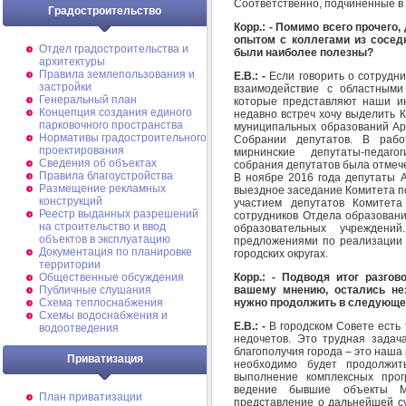
Соответственно, подчиненные в 
Градостроительство
Корр.: -
Помимо всего прочего,
опытом с коллегами из соседн
Отдел градостроительства и
были наиболее полезны?
архитектуры
Правила землепользования и
Е.В.: -
Если говорить о сотрудни
застройки
взаимодействие с областными
Генеральный план
которые представляют наши и
Концепция создания единого
недавно встреч хочу выделить
К
парковочного пространства
муниципальных образований Арх
Нормативы градостроительного
Собрании депутатов. В рабо
проектирования
мирнинские депутаты-педаго
Сведения об объектах
собрания депутатов была отмеч
Правила благоустройства
В ноябре 2016 года депутаты А
Размещение рекламных
выездное заседание Комитета по
конструкций
участием депутатов Комитет
Реестр выданных разрешений
сотрудников Отдела образовани
на строительство и ввод
образовательных учреждени
объектов в эксплуатацию
предложениями по реализации 
Документация по планировке
городских округах.
территории
Корр.: - Подводя итог разгов
Общественные обсуждения
вашему мнению, остались н
Публичные слушания
нужно продолжить в следующ
Схема теплоснабжения
Схемы водоснабжения и
Е.В.: -
В городском Совете есть 
водоотведения
недочетов. Это трудная задач
благополучия города – это наш
Приватизация
необходимо будет продолжит
выполнение комплексных про
ведение бывшие объекты М
План приватизации
представление о дальнейшей су