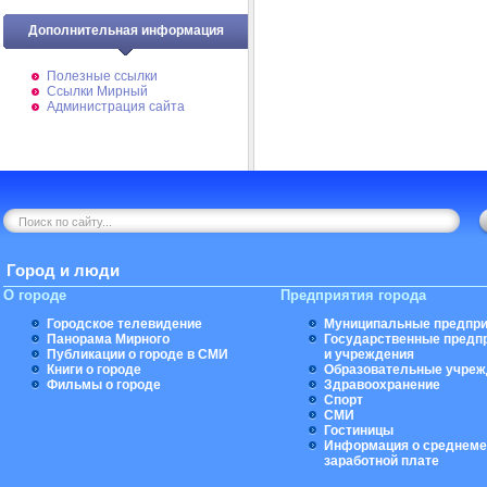
Дополнительная информация
Полезные ссылки
Ссылки Мирный
Администрация сайта
Город и люди
О городе
Предприятия города
Городское телевидение
Муниципальные предпри
Панорама Мирного
Государственные предп
Публикации о городе в СМИ
и учреждения
Книги о городе
Образовательные учреж
Фильмы о городе
Здравоохранение
Спорт
СМИ
Гостиницы
Информация о среднеме
заработной плате