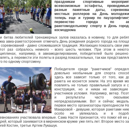
праздникам спортивные мероприят
всевозможные эстафеты, проводимы
разные памятные даты, соревнова
местных роллеров на День молодежи
теперь еще и турнир по пауэрлифтинг
первенство города по ави
ракетомодельному спорту в День город
космодрома
и битва любителей тренажерных залов оказалась в новинку, то для ребя
жка авиа-ракетостроения отмечать День рождения родного города на площ
 соревнований - давно сложившаяся традиция. Желающих показать свои ум
тот раз собралось немного - всего шесть человек. При этом в некот
циплинах, например, в авиамоделировании, победителей было решено
влять, а перевести эти полеты в разряд показательных, так как представлял
го по одному спортсмену.
Победителя среди "ракетчиков" определ
довольно необычным для спорта способ
здесь все зависит только от того, как д
ракета не коснется земли. На это время м
повлиять не только правильный запуск и 
конструкция, но и никак не зависящие
участников условия. Например, ветер. Поэ
и результаты часто оказываю
непредсказуемыми. Вот и сейчас медаль
первое место организаторы преподнесли Н
Макаровой - девушке, которая ракетами ник
особо не увлекалась и в подоб
евнованиях участвовала впервые. Сама Настя признается, что помог ей ее 
рей, который занимается в мирнинском кружке уже пять лет. Второе место з
гей Костин, третье Артем Лукашук.