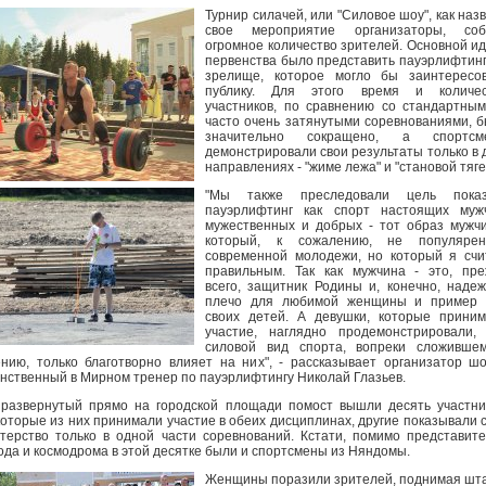
Турнир силачей, или "Силовое шоу", как наз
свое мероприятие организаторы, соб
огромное количество зрителей. Основной и
первенства было представить пауэрлифтинг
зрелище, которое могло бы заинтересов
публику. Для этого время и количес
участников, по сравнению со стандартны
часто очень затянутыми соревнованиями, 
значительно сокращено, а спортсм
демонстрировали свои результаты только в 
направлениях - "жиме лежа" и "становой тяге
"Мы также преследовали цель показ
пауэрлифтинг как спорт настоящих мужч
мужественных и добрых - тот образ мужч
который, к сожалению, не популяре
современной молодежи, но который я сч
правильным. Так как мужчина - это, пр
всего, защитник Родины и, конечно, наде
плечо для любимой женщины и пример 
своих детей. А девушки, которые прини
участие, наглядно продемонстрировали,
силовой вид спорта, вопреки сложившем
нию, только благотворно влияет на них", - рассказывает организатор ш
нственный в Мирном тренер по пауэрлифтингу Николай Глазьев.
развернутый прямо на городской площади помост вышли десять участни
оторые из них принимали участие в обеих дисциплинах, другие показывали 
терство только в одной части соревнований. Кстати, помимо представит
ода и космодрома в этой десятке были и спортсмены из Няндомы.
Женщины поразили зрителей, поднимая шт