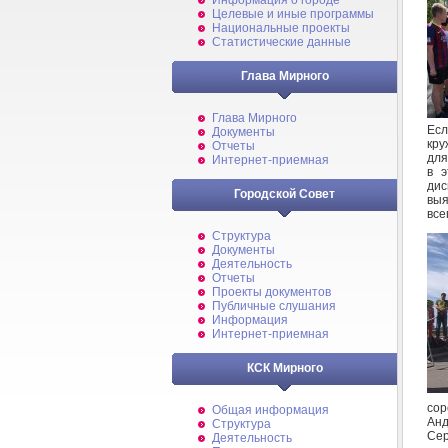
Информация о городе
Целевые и иные программы
Национальные проекты
Статистические данные
Глава Мирного
Глава Мирного
Есл
Документы
кру
Отчеты
для
Интернет-приемная
в э
дис
Городской Совет
выя
все
Структура
Документы
Деятельность
Отчеты
Проекты документов
Публичные слушания
Информация
Интернет-приемная
КСК Мирного
сор
Общая информация
Анд
Структура
Сер
Деятельность