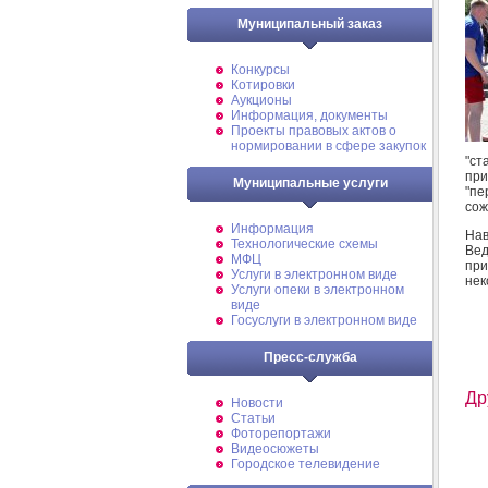
Муниципальный заказ
Конкурсы
Котировки
Аукционы
Информация, документы
Проекты правовых актов о
нормировании в сфере закупок
"ст
при
Муниципальные услуги
"пе
сож
Информация
Нав
Технологические схемы
Вед
МФЦ
при
Услуги в электронном виде
нек
Услуги опеки в электронном
виде
Госуслуги в электронном виде
Пресс-служба
Др
Новости
Статьи
Фоторепортажи
Видеосюжеты
Городское телевидение