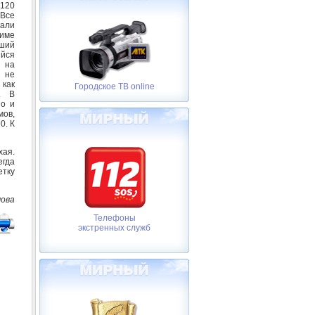
120
 Все
али
жиме
вший
ийся
 на
л не
 как
Городское ТВ online
. В
но и
мов,
0. К
хая.
егда
етку
мова
Телефоны
экстренных служб