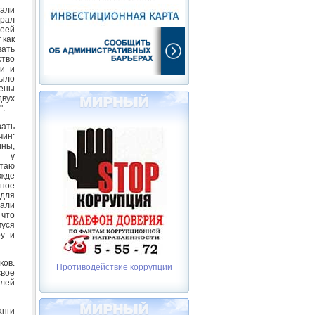
вали
рал
деей
 как
ать
тво
ми и
было
ены
двух
".
ать
ин:
ины,
н у
итаю
ежде
жное
для
мали
 что
уся
оу и
ков.
Противодействие коррупции
свое
елей
анги