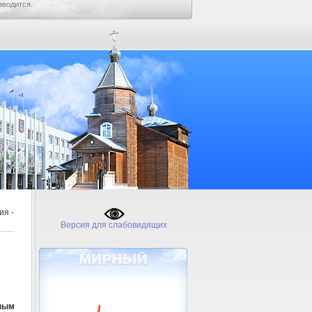
зводится.
ия -
Версия для слабовидящих
чным