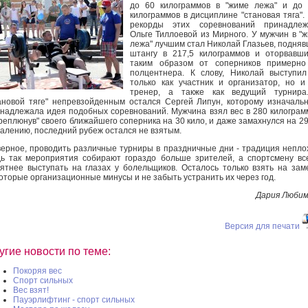
до 60 килограммов в "жиме лежа" и до 
килограммов в дисциплине "становая тяга".
рекорды этих соревнований принадлеж
Ольге Тиллоевой из Мирного. У мужчин в "
лежа" лучшим стал Николай Глазьев, подня
штангу в 217,5 килограммов и оторвавш
таким образом от соперников примерно
полцентнера. К слову, Николай выступи
только как участник и организатор, но и
тренер, а также как ведущий турнира
ановой тяге" непревзойденным остался Сергей Липун, которому изначаль
надлежала идея подобных соревнований. Мужчина взял вес в 280 килограм
реплюнув" своего ближайшего соперника на 30 кило, и даже замахнулся на 29
алению, последний рубеж остался не взятым.
ерное, проводить различные турниры в праздничные дни - традиция непло
ь так мероприятия собирают гораздо больше зрителей, а спортсмену вс
ятнее выступать на глазах у болельщиков. Осталось только взять на зам
оторые организационные минусы и не забыть устранить их через год.
Дария Люби
Версия для печати
угие новости по теме:
Покоряя вес
Спорт сильных
Вес взят!
Пауэрлифтинг - спорт сильных