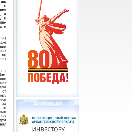
ия:
е в
ния
, а
у и
а-
а и
т из
адке
ения
орых
 не
и их
яют
ом:
олго
ожет
сама
 от
тому
тся
 за
асте
огда
ных
друг
анял