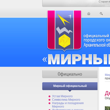
Старая в
Мир
пра
Мирный официальный
Д
Устав Мирного
Опу
Символика Мирного
Награды и поощрения
Мирного