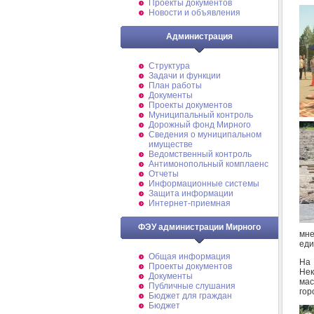
Проекты документов
Новости и объявления
Администрация
Структура
Задачи и функции
План работы
Документы
Проекты документов
Муниципальный контроль
Дорожный фонд Мирного
Cведения о муниципальном
имуществе
Ведомственный контроль
Антимонопольный комплаенс
Отчеты
Информационные системы
Защита информации
Интернет-приемная
ФЭУ администрации Мирного
мне
еди
Общая информация
На 
Проекты документов
Нек
Документы
мас
Публичные слушания
гор
Бюджет для граждан
Бюджет