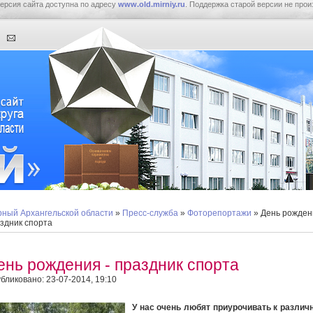
ерсия сайта доступна по адресу
www.old.mirniy.ru
. Поддержка старой версии не прои
ный Архангельской области
»
Пресс-служба
»
Фоторепортажи
» День рожден
здник спорта
ень рождения - праздник спорта
бликовано: 23-07-2014, 19:10
У нас очень любят приурочивать к разли