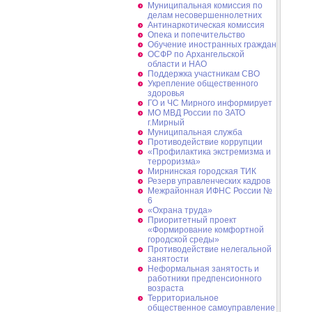
Муниципальная комиссия по
делам несовершеннолетних
Антинаркотическая комиссия
Опека и попечительство
Обучение иностранных граждан
ОСФР по Архангельской
области и НАО
Поддержка участникам СВО
Укрепление общественного
здоровья
ГО и ЧС Мирного информирует
МО МВД России по ЗАТО
г.Мирный
Муниципальная cлужба
Противодействие коррупции
«Профилактика экстремизма и
терроризма»
Мирнинская городская ТИК
Резерв управленческих кадров
Межрайонная ИФНС России №
6
«Охрана труда»
Приоритетный проект
«Формирование комфортной
городской среды»
Противодействие нелегальной
занятости
Неформальная занятость и
работники предпенсионного
возраста
Территориальное
общественное самоуправление