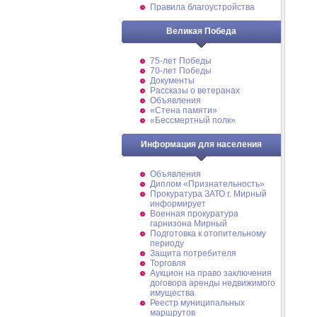
Правила благоустройства
Великая Победа
75-лет Победы
70-лет Победы
Документы
Рассказы о ветеранах
Объявления
«Стена памяти»
«Бессмертный полк»
Информация для населения
Объявления
Диплом «Признательность»
Прокуратура ЗАТО г. Мирный
информирует
Военная прокуратура
гарнизона Мирный
Подготовка к отопительному
периоду
Защита потребителя
Торговля
Аукцион на право заключения
договора аренды недвижимого
имущества
Реестр муниципальных
маршрутов