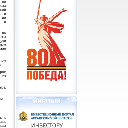
 по
леза
нгой
е и
стие
ы и
ь на
нты
дучи
рным
 для
тном
а.
орое
 из
ков,
ым -
мы с
арь
 раз