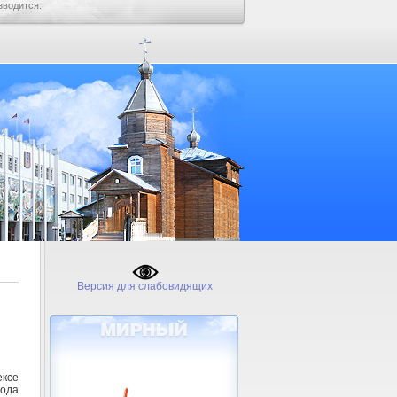
зводится.
Версия для слабовидящих
ксе
рода