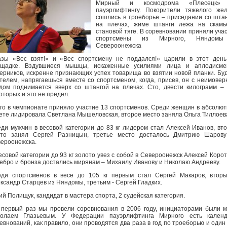
Мирный и космодрома «Плесецк»
пауэрлифтингу. Покорители тяжелого же
сошлись в троеборье – приседании со шта
на плечах, жиме штанги лежа на скамь
становой тяге. В соревновании приняли уча
спортсмены из Мирного, Няндом
Североонежска
зы «Вес взят!» и «Вес спортсмену не поддался!» царили в этот ден
ощадке. Вздувшиеся мышцы, искаженные усилиями лица и аплодисме
ерников, искренне признающих успех товарища во взятии новой планки. Бу
телем, напрягаешься вместе со спортсменом, когда, присев, он с неимове
дом поднимается вверх со штангой на плечах. Сто, двести килограмм –
оторых и это не предел.
го в чемпионате приняло участие 13 спортсменов. Среди женщин в абсолю
ете лидировала Светлана Мышеловская, второе место заняла Ольга Тиллоев
ди мужчин в весовой категории до 83 кг лидером стал Алексей Иванов, вт
сто занял Сергей Разницын, третье место досталось Дмитрию Шарову
ероонежска.
есовой категории до 93 кг золото увез с собой в Североонежск Алексей Корот
ебро и бронза достались мирянам – Михаилу Иванову и Николаю Андрееву.
ди спортсменов в весе до 105 кг первым стал Сергей Макаров, втор
ксандр Старцев из Няндомы, третьим - Сергей Гладких.
й Полищук, кандидат в мастера спорта, 2 судейская категория.
 первый раз мы провели соревнования в 2006 году, инициаторами были 
колаем Глазьевым. У Федерации пауэрлифтинга Мирного есть календ
евнований, как правило, они проводятся два раза в год по троеборью и один