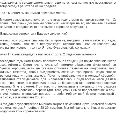
ладывались, к сегодняшнему дню я еще не успела полностью восстановить
тому сегодня работала не на пределе.
 нас в Мирном вы занимали призовые места?
 Мирном завоевывала золото, но в этом году у меня появился соперник – О
лоева. Она очень достойный соперник, несмотря на то, что начала занима
же меня, и сегодня Ольга показывает хорошие результаты.
 Ваша семья относится к Вашему увлечению?
онечно, мои родные сначала были против, говорили, зачем тебе это надо
клись, поняли, что меня переубеждать бесполезно. Ребенок говорит: «
ла на тренировку – иээ-иээ! Я тоже буду сильной, как мама!»
олай Глазьев, кандидат в мастера спорта, 2 судейская категория
 последние годы наметилась положительная тенденция по увеличению инте
ауэрлифтингу. Спорт очень сложный, помимо обладания физической с
буется хорошая, если не сказать отличная техническая подготовка, выс
альные качества, чтобы выдерживать сложные тренировки, когда спорт
релопачивает» тонны железа. Приятно прибавление и в женской сборной.
евнования стали дебютом для Тиллоевой Ольги. Придя восемь месяцев наз
ртзал, она сегодня выполнила норматив III разряда (до норматива II разряд
хватило 5 кг в сумме). При том, что нормативы в пауэрлифтинге сущест
ько для экипировочной версии (для того, чтобы было представление о том,
т экипировка, я приведу пример на себе: мой лучший безэкипировочный
а 170 кг, а в экипировке 205 кг).
3 год для пауэрлифтеров Мирного закроет чемпионат Архангельской област
у лежа, который пройдет 28-29 декабря. Мы обязательно будем представ
модром на этих соревнованиях.