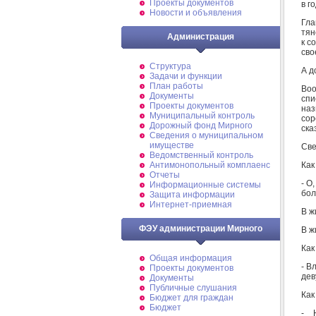
Проекты документов
в г
Новости и объявления
Гла
тян
Администрация
к с
сво
Структура
А д
Задачи и функции
План работы
Воо
Документы
спи
Проекты документов
наз
Муниципальный контроль
сор
Дорожный фонд Мирного
ска
Cведения о муниципальном
имуществе
Све
Ведомственный контроль
Как
Антимонопольный комплаенс
Отчеты
- О
Информационные системы
бол
Защита информации
Интернет-приемная
В ж
ФЭУ администрации Мирного
В ж
Как
Общая информация
- В
Проекты документов
дев
Документы
Публичные слушания
Как
Бюджет для граждан
Бюджет
- 