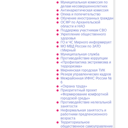
Муниципальная комиссия по
делам несовершеннолетних
Антинаркотическая комиссия
Опека и попечительство
Обучение иностранных граждан
ОСФР по Архангельской
области и НАО
Поддержка участникам СВО
Укрепление общественного
здоровья
ГО и ЧС Мирного информирует
МО МВД России по ЗАТО
г.Мирный
Муниципальная cлужба
Противодействие коррупции
«Профилактика экстремизма и
терроризма»
Мирнинская городская ТИК
Резерв управленческих кадров
Межрайонная ИФНС России №
6
«Охрана труда»
Приоритетный проект
«Формирование комфортной
городской среды»
Противодействие нелегальной
занятости
Неформальная занятость и
работники предпенсионного
возраста
Территориальное
общественное самоуправление