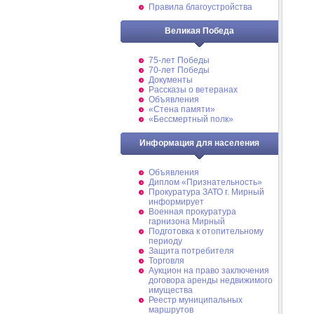
Правила благоустройства
Великая Победа
75-лет Победы
70-лет Победы
Документы
Рассказы о ветеранах
Объявления
«Стена памяти»
«Бессмертный полк»
Информация для населения
Объявления
Диплом «Признательность»
Прокуратура ЗАТО г. Мирный
информирует
Военная прокуратура
гарнизона Мирный
Подготовка к отопительному
периоду
Защита потребителя
Торговля
Аукцион на право заключения
договора аренды недвижимого
имущества
Реестр муниципальных
маршрутов