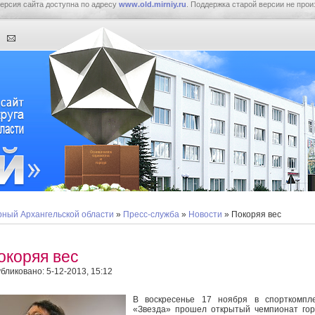
ерсия сайта доступна по адресу
www.old.mirniy.ru
. Поддержка старой версии не прои
ный Архангельской области
»
Пресс-служба
»
Новости
» Покоряя вес
окоряя вес
бликовано: 5-12-2013, 15:12
В воскресенье 17 ноября в спорткомпле
«Звезда» прошел открытый чемпионат го