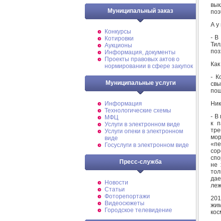
вык
Муниципальный заказ
поэ
А у
Конкурсы
- В
Котировки
Тил
Аукционы
поз
Информация, документы
Проекты правовых актов о
Как
нормировании в сфере закупок
- К
Муниципальные услуги
свы
пош
Ник
Информация
Технологические схемы
- В
МФЦ
к п
Услуги в электронном виде
тре
Услуги опеки в электронном
мор
виде
«пе
Госуслуги в электронном виде
сор
спо
Пресс-служба
не 
тол
дае
Новости
леж
Статьи
Фоторепортажи
201
Видеосюжеты
жим
Городское телевидение
кос