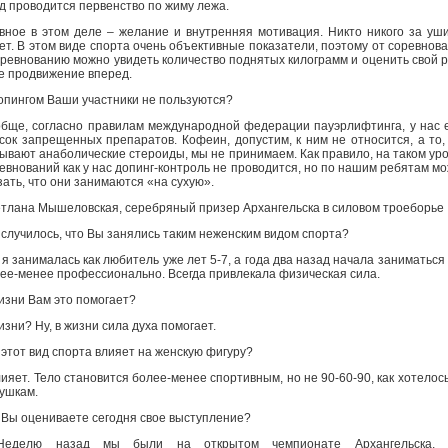
од проводится первенство по жиму лежа.
вное в этом деле – желание и внутренняя мотивация. Никто никого за уш
ет. В этом виде спорта очень объективные показатели, поэтому от соревнов
оревнованию можно увидеть количество поднятых килограмм и оценить свой р
е продвижение вперед.
опингом Ваши участники не пользуются?
бще, согласно правилам международной федерации пауэрлифтинга, у нас 
сок запрещенных препаратов. Кофеин, допустим, к ним не относится, а то,
ывают анаболические стероиды, мы не принимаем. Как правило, на таком ур
евнований как у нас допинг-контроль не проводится, но по нашим ребятам м
зать, что они занимаются «на сухую».
тлана Мышеловская, серебряный призер Архангельска в силовом троеборье
 случилось, что Вы занялись таким неженским видом спорта?
, я занималась как любитель уже лет 5-7, а года два назад начала заниматься
ее-менее профессионально. Всегда привлекала физическая сила.
изни Вам это помогает?
изни? Ну, в жизни сила духа помогает.
 этот вид спорта влияет на женскую фигуру?
лияет. Тело становится более-менее спортивным, но не 90-60-90, как хотелос
ушкам.
 Вы оцениваете сегодня свое выступление?
Неделю назад мы были на открытом чемпионате Архангельска, 