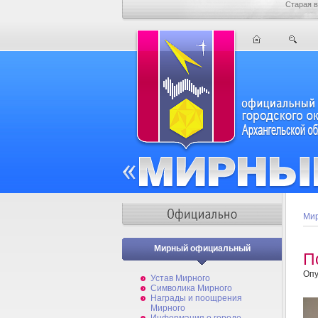
Старая в
Мир
Мирный официальный
П
Опу
Устав Мирного
Символика Мирного
Награды и поощрения
Мирного