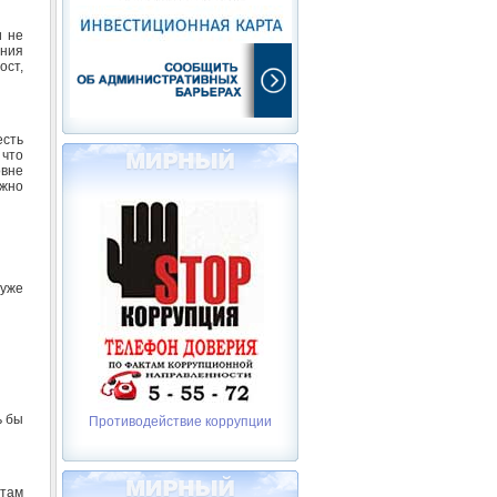
и не
ания
ост,
есть
 что
овне
ожно
 уже
ь бы
Противодействие коррупции
там