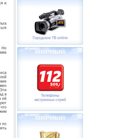
ся и
льга
ться
Городское ТВ online
. Но
Мама
реса
илой
окие
смен
 Эти
ад в
Телефоны
а ей
экстренных служб
вуют
 что
 жим
и по
лять