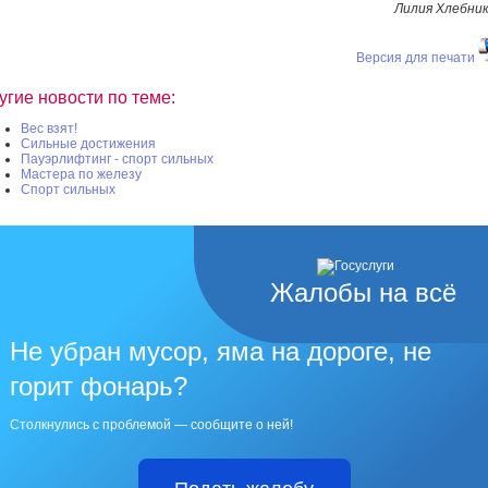
Лилия Хлебни
Версия для печати
угие новости по теме:
Вес взят!
Сильные достижения
Пауэрлифтинг - спорт сильных
Мастера по железу
Спорт сильных
Жалобы на всё
Не убран мусор, яма на дороге, не
горит фонарь?
Столкнулись с проблемой — сообщите о ней!