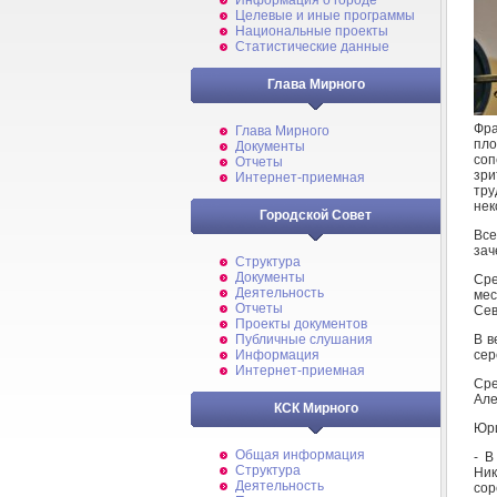
Информация о городе
Целевые и иные программы
Национальные проекты
Статистические данные
Глава Мирного
Фра
Глава Мирного
пл
Документы
соп
Отчеты
зри
Интернет-приемная
тру
нек
Городской Совет
Все
зач
Структура
Документы
Сре
Деятельность
ме
Отчеты
Сев
Проекты документов
В в
Публичные слушания
сер
Информация
Интернет-приемная
Сре
Але
КСК Мирного
Юри
Общая информация
- В
Структура
Ни
Деятельность
сор