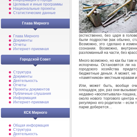
Информация о городе
Целевые и иные программы
Национальные проекты
Статистические данные
Глава Мирного
(естественно, без царя в голов
Глава Мирного
были подростки (как обычно, ста
Документы
Возможно, это сделано в измен
Отчеты
сознании. Возможно, внутрен
Интернет-приемная
разломанный на части, без крас
Городской Совет
Много возможно, но как бы там н
испорчены. Остановятся ли на
городского хозяйства придет
Структура
бюджетные деньги. А может, не с
Документы
«памятников» местным нравам и
Деятельность
Отчеты
Или, может быть, вообще очи
Проекты документов
площадок, урн, раз они вызывают
Публичные слушания
недавно «воспитывала» пацана,
Информация
около нового торгового центра
Интернет-приемная
регулярно его родители – если т
парке доберется…
КСК Мирного
Общая информация
Структура
Деятельность