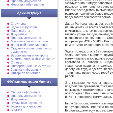
Проекты документов
эксплуатационному управлению 
Новости и объявления
руководителям пришлось отвечат
миряне посредством письменных
Администрация
разговор получился более плодо
представителей советов домов.
Даира Рагимханова, директора М
Структура
наших домах не всегда соответс
Задачи и функции
внутриквартальных проездов удел
План работы
главной улицы города, почему д
Документы
разносится с контейнеров… Соб
Проекты документов
и директора МУП «МЖКК» Виктора
Муниципальный контроль
ремонт мест общего пользовани
Дорожный фонд Мирного
Cведения о муниципальном
Здесь, правда, опять без ремар
имуществе
часть населения Мирного. Другой
Ведомственный контроль
коммунальные и жилищные услуг
Антимонопольный комплаенс
составлял на 1 января 2013 года 
Отчеты
ставят свои машины на газонах, 
Информационные системы
дорогу. Им трудно сделать неск
Защита информации
– они наваливают мусор горой в
Интернет-приемная
рядом.
ФЭУ администрации Мирного
Это, к сожалению, черты нашего, 
предъявляя претензии, тоже над
повышать и контролировать каче
Общая информация
освобождает. Как и никто не мож
Проекты документов
работы персонала коммунальных
Документы
Публичные слушания
Было бы хорошо повесить в подъ
Бюджет для граждан
над уборщицами. Впрочем, по с
Бюджет
Бурнаева, даже если подъезд не