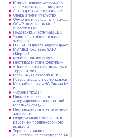
Муниципальная комиссия по
делам несовершеннолетних
Антинаркотическая комиссия
Опека и попечительство
Обучение иностранных граждан
ОСФР по Архангельской
области и НАО
Поддержка участникам СВО
Укрепление общественного
здоровья
ГО и ЧС Мирного информирует
МО МВД России по ЗАТО
г.Мирный
Муниципальная cлужба
Противодействие коррупции
«Профилактика экстремизма и
терроризма»
Мирнинская городская ТИК
Резерв управленческих кадров
Межрайонная ИФНС России №
6
«Охрана труда»
Приоритетный проект
«Формирование комфортной
городской среды»
Противодействие нелегальной
занятости
Неформальная занятость и
работники предпенсионного
возраста
Территориальное
общественное самоуправление