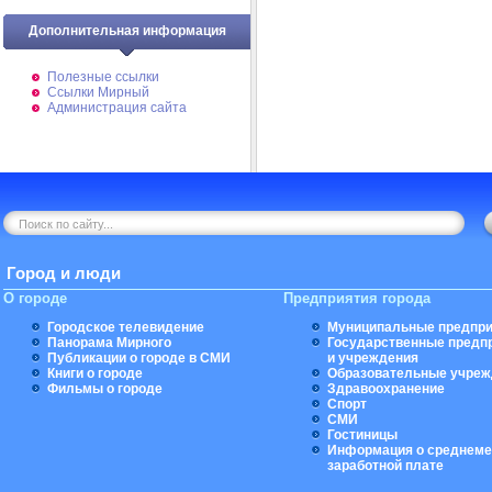
Дополнительная информация
Полезные ссылки
Ссылки Мирный
Администрация сайта
Город и люди
О городе
Предприятия города
Городское телевидение
Муниципальные предпри
Панорама Мирного
Государственные предп
Публикации о городе в СМИ
и учреждения
Книги о городе
Образовательные учреж
Фильмы о городе
Здравоохранение
Спорт
СМИ
Гостиницы
Информация о среднеме
заработной плате