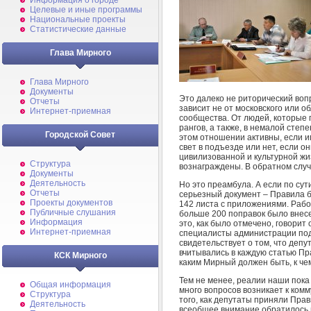
Информация о городе
Целевые и иные программы
Национальные проекты
Статистические данные
Глава Мирного
Глава Мирного
Документы
Это далеко не риторический вопр
Отчеты
зависит не от московского или о
Интернет-приемная
сообщества. От людей, которые 
рангов, а также, в немалой степе
Городской Совет
этом отношении активны, если им
свет в подъезде или нет, если о
цивилизованной и культурной жи
Структура
вознаграждены. В обратном слу
Документы
Деятельность
Но это преамбула. А если по су
Отчеты
серьезный документ – Правила б
Проекты документов
142 листа с приложениями. Рабо
Публичные слушания
больше 200 поправок было внесе
Информация
это, как было отмечено, говорит
Интернет-приемная
специалисты администрации подг
свидетельствует о том, что деп
вчитывались в каждую статью Пр
КСК Мирного
каким Мирный должен быть, к че
Тем не менее, реалии наши пока 
Общая информация
много вопросов возникает к ком
Структура
того, как депутаты приняли Пра
Деятельность
всеобщее внимание обратилось 