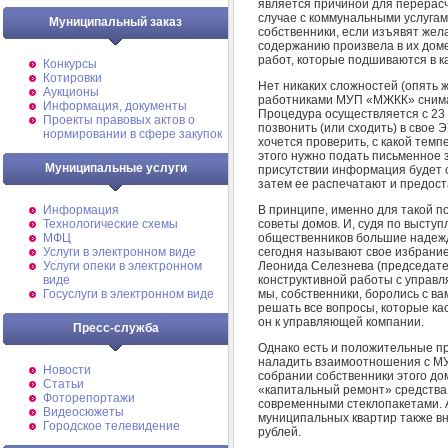
является причиной для перерасч
случае с коммунальными услугами
Муниципальный заказ
собственники, если изъявят жела
содержанию произвела в их доме
работ, которые подшиваются в к
Конкурсы
Котировки
Нет никаких сложностей (опять же
Аукционы
работниками МУП «МЖКК» снима
Информация, документы
Процедура осуществляется с 23 
Проекты правовых актов о
позвонить (или сходить) в свое Э
нормировании в сфере закупок
хочется проверить, с какой темп
этого нужно подать письменное
Муниципальные услуги
присутствии информация будет с
затем ее распечатают и предост
В принципе, именно для такой п
Информация
советы домов. И, судя по выступ
Технологические схемы
общественников большие надежды
МФЦ
сегодня называют свое избрание
Услуги в электронном виде
Леонида Селезнева (председател
Услуги опеки в электронном
конструктивной работы с управл
виде
мы, собственники, боролись с в
Госуслуги в электронном виде
решать все вопросы, которые кас
он к управляющей компании.
Пресс-служба
Однако есть и положительные пр
наладить взаимоотношения с М
Новости
собрании собственники этого до
Статьи
«капитальный ремонт» средства
Фоторепортажи
современными стеклопакетами. 
Видеосюжеты
муниципальных квартир также вн
Городское телевидение
рублей.