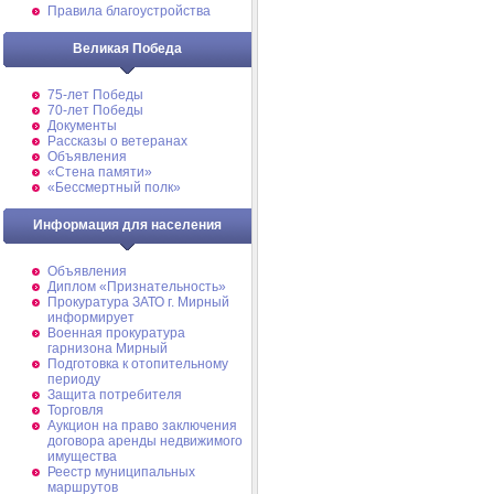
Правила благоустройства
Великая Победа
75-лет Победы
70-лет Победы
Документы
Рассказы о ветеранах
Объявления
«Стена памяти»
«Бессмертный полк»
Информация для населения
Объявления
Диплом «Признательность»
Прокуратура ЗАТО г. Мирный
информирует
Военная прокуратура
гарнизона Мирный
Подготовка к отопительному
периоду
Защита потребителя
Торговля
Аукцион на право заключения
договора аренды недвижимого
имущества
Реестр муниципальных
маршрутов