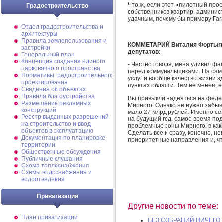
Что ж, если этот «пилотный про
Градостроительство
собственников квартир, админи
удачным, почему бы примеру Гага
Отдел градостроительства и
архитектуры
Правила землепользования и
КОММЕТАРИЙ Виталия Фортыгин
застройки
депутатов:
Генеральный план
Концепция создания единого
- Честно говоря, меня удивил фа
парковочного пространства
перед коммунальщиками. На само
Нормативы градостроительного
услуг и вообще качество жизни з
проектирования
пунктах области. Тем не менее, 
Сведения об объектах
Правила благоустройства
Вы привыкли надеяться на феде
Размещение рекламных
Мирного. Однако не нужно забыв
конструкций
мало 27 млрд рублей. Именно се
Реестр выданных разрешений
на будущий год, самое время под
на строительство и ввод
проблемные зоны Мирного, в как
объектов в эксплуатацию
Сделать все и сразу, конечно, 
Документация по планировке
приоритетные направления и, чт
территории
Общественные обсуждения
Публичные слушания
Схема теплоснабжения
Схемы водоснабжения и
водоотведения
Приватизация
Другие новости по теме:
План приватизации
БЕЗ СОБРАНИЙ НИЧЕГО