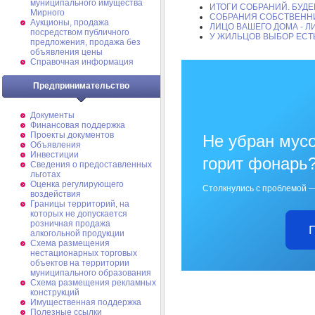
муниципального имущества
ИТОГИ СОБРАНИЙ. БУД
Мирного
СОБРАНИЯ СОБСТВЕННИ
Аукционы, продажа
ЛИЦО ВАШЕГО ДОМА - Л
посредством публичного
У ЖИЛЬЦОВ ВЫБОР ЕСТ
предложения, продажа без
объявления цены
Справочная информация
Предпринимательство
Документы
Финансовая поддержка
Проекты документов
Не убран мусо
Объявления
Инвестиции
горит фонарь
Сведения о предоставленных
льготах
Оценка регулирующего
Столкнулись с проблемой —
воздействия
Границы территорий, на
которых не допускается
розничная продажа
алкогольной продукции
Схема размещения
нестационарных торговых
объектов на территории
муниципального образования
Схема размещения рекламных
конструкций
Имущественная поддержка
Полезные ссылки