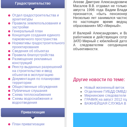
Агееве Дмитрие Александровиче
Градостроительство
Масалов В.В. отдавал не только
августа 1996 года Вадим Влади
признается, «быть пенсионе
Отдел градостроительства и
Несколько лет занимался частно
архитектуры
по настоящее время ведущ
Правила землепользования и
образования» МО «Мирный».
застройки
Генеральный план
И Валерий Александрович, и 
Концепция создания единого
работников и действующих сотр
парковочного пространства
ЗАТО Мирный с юбилейной датой
Нормативы градостроительного
А следователям сегодняшне
проектирования
объективности.
Сведения об объектах
Правила благоустройства
Размещение рекламных
конструкций
Реестр выданных разрешений
на строительство и ввод
объектов в эксплуатацию
Документация по планировке
Другие новости по теме:
территории
Общественные обсуждения
Новый жизненный виток
Публичные слушания
Отделение ГИБДД ОМВД 
Схема теплоснабжения
Мирнинские следователи 
Схемы водоснабжения и
ГРАФИК на август 2012 го
водоотведения
ВАЖНЕЙШАЯ СЛУЖБА В
Приватизация
План приватизации