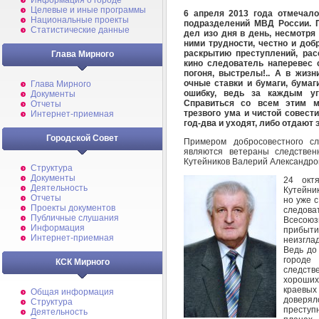
Информация о городе
Целевые и иные программы
6 апреля 2013 года отмечало
Национальные проекты
подразделений МВД России. П
Статистические данные
дел изо дня в день, несмотря
ними трудности, честно и до
раскрытию преступлений, рас
Глава Мирного
кино следователь наперевес 
погоня, выстрелы!.. А в жиз
очные ставки и бумаги, бумаг
Глава Мирного
ошибку, ведь за каждым уг
Документы
Справиться со всем этим м
Отчеты
трезвого ума и чистой совест
Интернет-приемная
год-два и уходят, либо отдают 
Городской Совет
Примером добросовестного с
являются ветераны следстве
Кутейников Валерий Александро
Структура
Документы
24 окт
Деятельность
Кутейни
Отчеты
но уже 
Проекты документов
следов
Публичные слушания
Всесою
Информация
прибыти
Интернет-приемная
неизгла
Ведь до
городе
КСК Мирного
следств
хороших 
краевых
Общая информация
доверял
Структура
преступ
Деятельность