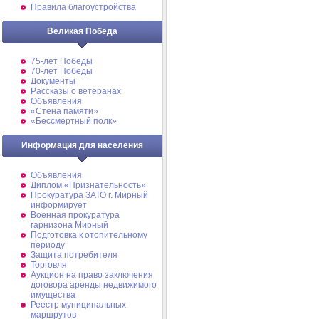
Правила благоустройства
Великая Победа
75-лет Победы
70-лет Победы
Документы
Рассказы о ветеранах
Объявления
«Стена памяти»
«Бессмертный полк»
Информация для населения
Объявления
Диплом «Признательность»
Прокуратура ЗАТО г. Мирный
информирует
Военная прокуратура
гарнизона Мирный
Подготовка к отопительному
периоду
Защита потребителя
Торговля
Аукцион на право заключения
договора аренды недвижимого
имущества
Реестр муниципальных
маршрутов