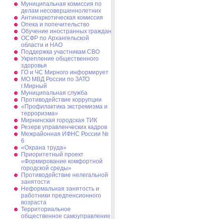
Муниципальная комиссия по
делам несовершеннолетних
Антинаркотическая комиссия
Опека и попечительство
Обучение иностранных граждан
ОСФР по Архангельской
области и НАО
Поддержка участникам СВО
Укрепление общественного
здоровья
ГО и ЧС Мирного информирует
МО МВД России по ЗАТО
г.Мирный
Муниципальная cлужба
Противодействие коррупции
«Профилактика экстремизма и
терроризма»
Мирнинская городская ТИК
Резерв управленческих кадров
Межрайонная ИФНС России №
6
«Охрана труда»
Приоритетный проект
«Формирование комфортной
городской среды»
Противодействие нелегальной
занятости
Неформальная занятость и
работники предпенсионного
возраста
Территориальное
общественное самоуправление