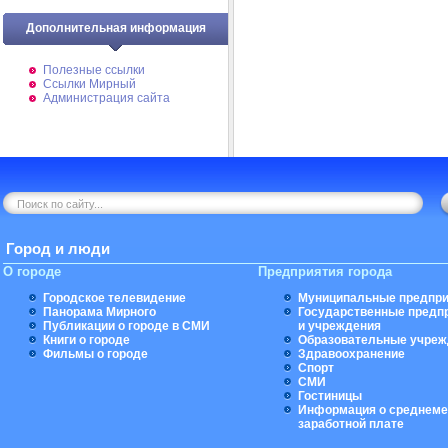
Дополнительная информация
Полезные ссылки
Ссылки Мирный
Администрация сайта
Город и люди
О городе
Предприятия города
Городское телевидение
Муниципальные предпри
Панорама Мирного
Государственные предп
Публикации о городе в СМИ
и учреждения
Книги о городе
Образовательные учреж
Фильмы о городе
Здравоохранение
Спорт
СМИ
Гостиницы
Информация о среднеме
заработной плате