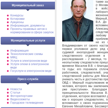
также з
(г. Моск
Муниципальный заказ
в войс
лаборат
жизненны
Конкурсы
Мирный,
Котировки
В.А. До
Аукционы
вспомин
Информация, документы
Алексан
Проекты правовых актов о
следств
нормировании в сфере закупок
любому
приближ
Муниципальные услуги
не из 
Владимирович от своего наст
первое уголовное дело: ряд 
Информация
судимой иногородней женщи
Технологические схемы
следственного отделения в
МФЦ
расследования – 2 месяца, то 
Услуги в электронном виде
неопытному следователю пришло
Услуги опеки в электронном
времени Масалов В.В. с благода
виде
те годы: его поражала сплоч
Госуслуги в электронном виде
работников, следователей, у
следственной работы для Масал
Пресс-служба
унижать честь и достоинство пре
ОВД г. Мирный подполковник ми
человек, которого мы заключаем
Новости
уже преступник». Благодаря
Статьи
принципиальности Масалов В.
Фоторепортажи
отделения, которое возглавлял 
Видеосюжеты
как о хороших следователях, 
Городское телевидение
вспоминает о своих подчиненн
Евгение Михайловиче, Бессмерт