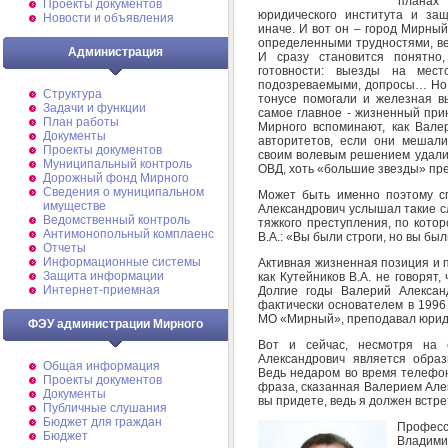
планах
Проекты документов
юридического института и за
Новости и объявления
иначе. И вот он – город Мирный
определенными трудностями, ве
Администрация
И сразу становится понятно
готовности: выезды на мес
подозреваемыми, допросы… Но н
Структура
тонусе помогали и железная в
Задачи и функции
самое главное - жизненный при
План работы
Мирного вспоминают, как Вале
Документы
авторитетов, если они мешали
Проекты документов
своим волевым решением удалит
Муниципальный контроль
ОВД, хоть «большие звезды» пр
Дорожный фонд Мирного
Cведения о муниципальном
Может быть именно поэтому с
имуществе
Александрович услышал такие с
Ведомственный контроль
тяжкого преступления, по котор
Антимонопольный комплаенс
В.А.: «Вы были строги, но вы бы
Отчеты
Информационные системы
Активная жизненная позиция и по
Защита информации
как Кутейников В.А. не говорят
Интернет-приемная
Долгие годы Валерий Алексан
фактически основателем в 1996
МО «Мирный», преподавал юриди
ФЭУ администрации Мирного
Вот и сейчас, несмотря на 
Александрович является образ
Общая информация
Ведь недаром во время телефон
Проекты документов
фраза, сказанная Валерием Алек
Документы
вы придете, ведь я должен встр
Публичные слушания
Бюджет для граждан
Профе
Бюджет
Владимир