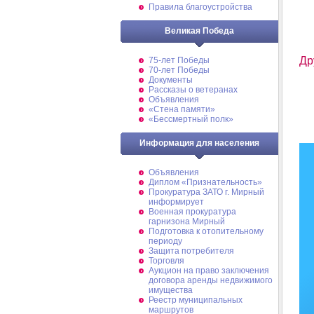
Правила благоустройства
Великая Победа
Др
75-лет Победы
70-лет Победы
Документы
Рассказы о ветеранах
Объявления
«Стена памяти»
«Бессмертный полк»
Информация для населения
Объявления
Диплом «Признательность»
Прокуратура ЗАТО г. Мирный
информирует
Военная прокуратура
гарнизона Мирный
Подготовка к отопительному
периоду
Защита потребителя
Торговля
Аукцион на право заключения
договора аренды недвижимого
имущества
Реестр муниципальных
маршрутов