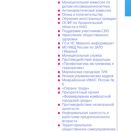
Муниципальная комиссия по
делам несовершеннолетних
Антинаркотическая комиссия
Опека и попечительство
Обучение иностранных граждан
ОСФР по Архангельской
области и НАО
Поддержка участникам СВО
Укрепление общественного
здоровья
ГО и ЧС Мирного информирует
МО МВД России по ЗАТО
г.Мирный
Муниципальная cлужба
Противодействие коррупции
«Профилактика экстремизма и
терроризма»
Мирнинская городская ТИК
Резерв управленческих кадров
Межрайонная ИФНС России №
6
«Охрана труда»
Приоритетный проект
«Формирование комфортной
городской среды»
Противодействие нелегальной
занятости
Неформальная занятость и
работники предпенсионного
возраста
Территориальное
общественное самоуправление