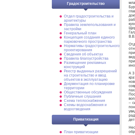
мла
Градостроительство
Бур
гла
док
Отдел градостроительства и
раб
архитектуры
кух
Правила землепользования и
Щер
застройки
Гал
Генеральный план
В.В
Концепция создания единого
парковочного пространства
От
Нормативы градостроительного
от
проектирования
при
Сведения об объектах
вид
Правила благоустройства
при
Размещение рекламных
ино
конструкций
Реестр выданных разрешений
А 3
на строительство и ввод
кра
объектов в эксплуатацию
нов
Документация по планировке
сов
территории
пах
Общественные обсуждения
Пос
Публичные слушания
воп
Схема теплоснабжения
– с
Схемы водоснабжения и
пон
водоотведения
уви
рад
Приватизация
дет
Нес
обр
План приватизации