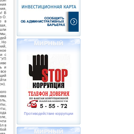
шой!
ения
ния,
ы! В
о О.
е в
вая,
ошли
умы,
Идей
. Но
ий,
сное
ли с
ФГУП
тиве
ь и
 все
ющий
айти
он).
кого
вка
ель,
ппы,
еты,
года
Противодействие коррупции
еле,
очти
ёл в
юбой
ива,