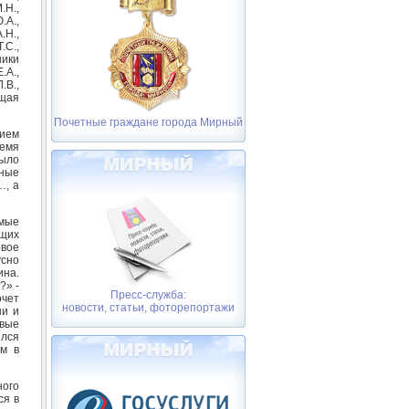
.Н.,
.А.,
.Н.,
.С.,
ники
.А.,
.В.,
ющая
Почетные граждане города Мирный
ием
емя
было
дные
…, а
амые
ющих
овое
усно
ина.
?» -
Пресс-служба:
очет
новости, статьи, фоторепортажи
ни и
рвые
ился
ем в
ного
ся в