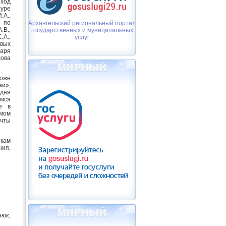
иход
уре
.А.,
я по
Архангельский региональный портал
.В.,
государственных и муниципальных
.А.,
услуг
овых
саря
сова
тоже
ки»,
одня
имся
е в
омом
ечты
икам
ния,
нюк,