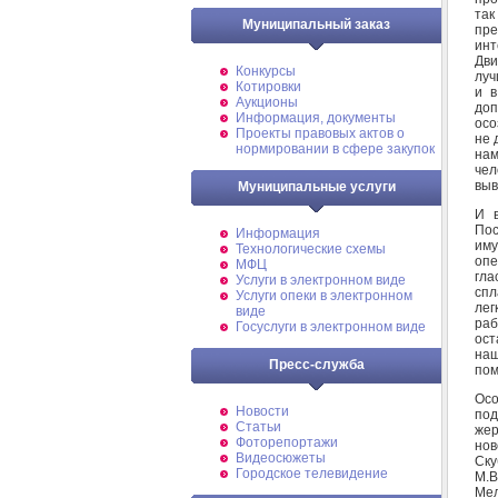
так
Муниципальный заказ
пре
инт
Дви
Конкурсы
луч
Котировки
и в
Аукционы
доп
Информация, документы
осо
Проекты правовых актов о
не 
нормировании в сфере закупок
нам
чел
выв
Муниципальные услуги
И в
Пос
Информация
им
Технологические схемы
опе
МФЦ
гла
Услуги в электронном виде
спл
Услуги опеки в электронном
лег
виде
раб
Госуслуги в электронном виде
ост
на
Пресс-служба
пом
Осо
Новости
под
Статьи
жер
Фоторепортажи
нов
Видеосюжеты
Ску
Городское телевидение
М.В
Мел