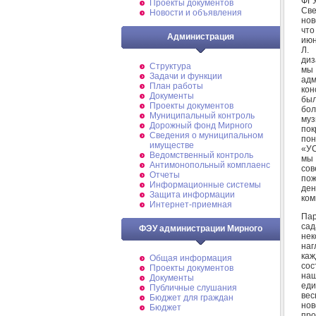
ФГУ
Проекты документов
Све
Новости и объявления
нов
что
Администрация
июн
Л.
диз
Структура
мы 
Задачи и функции
адм
План работы
кон
Документы
был
Проекты документов
бо
Муниципальный контроль
муз
Дорожный фонд Мирного
пок
Cведения о муниципальном
пон
имуществе
«УС
Ведомственный контроль
мы 
Антимонопольный комплаенс
сов
Отчеты
пож
Информационные системы
ден
Защита информации
ком
Интернет-приемная
Пар
са
ФЭУ администрации Мирного
нек
наг
каж
Общая информация
сос
Проекты документов
наш
Документы
еди
Публичные слушания
вес
Бюджет для граждан
нов
Бюджет
про