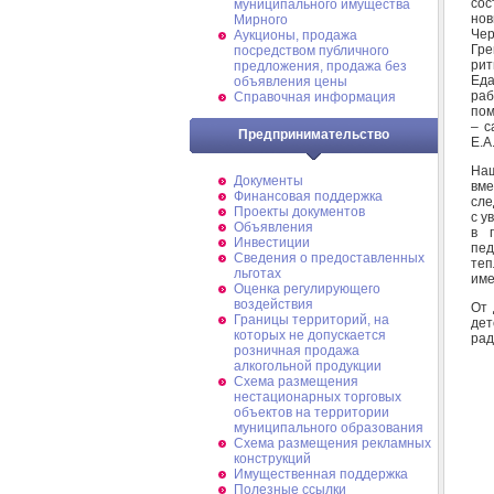
сос
муниципального имущества
но
Мирного
Чер
Аукционы, продажа
Гре
посредством публичного
рит
предложения, продажа без
Еда
объявления цены
раб
Справочная информация
пом
– с
Предпринимательство
Е.А
Наш
Документы
вме
Финансовая поддержка
сле
Проекты документов
с у
Объявления
в 
Инвестиции
пед
Сведения о предоставленных
теп
льготах
име
Оценка регулирующего
воздействия
От 
Границы территорий, на
дет
которых не допускается
рад
розничная продажа
алкогольной продукции
Схема размещения
нестационарных торговых
объектов на территории
муниципального образования
Схема размещения рекламных
конструкций
Имущественная поддержка
Полезные ссылки