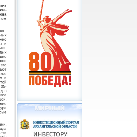
ких
ень
ова
Днем
а» -
ных
ужно
ы и
ки.
дых
шно
енно
 это
жают
акое
ям и
ртой
 35-
од в
вое
шой,
огие
аура
орые
ыми,
ада
ости