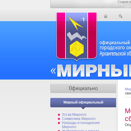
Старая в
Мир
сво
Мирный официальный
М
Устав Мирного
с
Символика Мирного
Награды и поощрения
Опу
Мирного