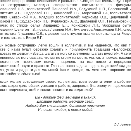
тоянии непрерывного обновления и развития!!! Сегодня нас очень радует пр
вых сотрудников, молодых специалистов: воспитателя по физкульт
епановой Н.А., воспитателей Панаевой И.А., Бодухиной Н.П., Бессоновой И
митских И.Б., Сидоровой Н.С., Даниловой Т.В., Морозовой Т.А, воспитател
мике Секериной М.А., младших воспитателей: Черномаз О.В., Цецулиной А
киной Я.Н., Скударновой Н.В., Курганской А.Ю., Шалаевой О.Н., Гетьмановой С
очих по стирке белья Иващенко Е.Г., Конюховой Л.П., уборщицы быт
ещений Шелегон Т.В., повара Лукиной Н.Н., бухгалтера Анисимовой Л.Н., сле
антехника Глуханова С.В., с декретных отпусков вышли юристконсульт Чеку
. и воспитатель Вицко Е.Г.
и новые сотрудники легко вошли в коллектив, и мы надеемся, что они 
сте с нами будут бережно хранить и приумножать традиции «Белоснеж
довать её девизу: «Всегда шагать в ногу со временем, шагать вместе!». А сег
веренностью могу сказать, что мы не стоим на месте, мы, как и прежде, наход
постоянном творческом поиске, нацелены на все новое и передово
агогической науке и практике. Главная наша задача - сделать детский сад д
ла, уюта и радости для малышей. Как и прежде, мы мечтаем - хорошие м
ют свойство сбываться!
души желаю сотрудникам своего коллектива, всем воспитателям и работн
ских садов дальнейших успехов в работе, здоровья, благополучия, вдохнове
ости творчества, любви воспитанников и их родителей!
Вы - добрые феи, ведущие в знания,
Дарящие радость, несущие свет.
Надежд Вам счастливых, большого признания,
И новых находок, и новых побед!
О.А.Анто