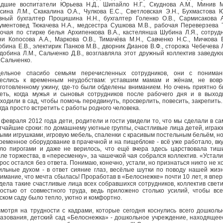
дшие воспитатели Юрьева Н.Д., Шипайло Н.Г., Скуднова А.М., Минив М
сина Л.М., Скакалина О.А., Чулкова Е.С., Светловская Э.Н., Бухмастова Ю
вный бухгалтер Процишина Н.Н., бухгалтер Голенко О.В., Сармисакова А
ументовед Тюкачева Н.А., медсестра Сушкова М.В., рабочая Переверзева Т
очая по стирке белья Архипенкова В.А., кастелянша Шубина Л.Я., сотруд
ни Копосова А.А., Маркова О.В., Тимачёва М.Н., Савченко Н.С., Мичкова Е
бина Е.В., электирик Панков М.В., дворник Дианов В.Ф., сторожа Чебечева Л
добина Л.М., Сальченко Д.В., возглавляла этот дружный коллектив заведу
.Сальченко.
дельное спасибо семьям перечисленных сотрудников, они с пониман
неслись к временным неудобствам: уставшим мамам и жёнам, не вовр
готовленному ужину, где-то были обделены вниманием. Но очень приятно 
еть, когда мужья и сыновья сотрудников после рабочего дня и в выхо
ходили в сад, чтобы помочь передвинуть, просверлить, повесить, закрепить
гда просто встретить с работы родного человека.
 февраля 2012 года дети, родители и гости увидели то, что мы сделали в с
тчайшие сроки: по домашнему уютные группы, счастливые лица детей, игра
ыми игрушками, игровую мебель, спаленки с красивым постельным бельём, н
ременное оборудование в прачечной и на пищеблоке - всё уже работало, вк
ло пирогами и даже не верилось, что ещё вчера здесь царствовала тиш
ле торжества, в «пересменку», за чашечкой чая собрался коллектив. «Устали
рос остался без ответа. Понимаю, конечно, устали, но признаться никто не х
ильные духом - в ответ сияние глаз, весёлые шутки по поводу нашей жиз
имание, что мечта сбылась! Проработав в «Белоснежке» почти 10 лет, я впе
дела такие счастливые лица всех собравшихся сотрудников, коллектив свет
остью от совместного труда, ведь приложено столько усилий, чтобы вс
ском саду было тепло, уютно и комфортно.
мотря на трудности с кадрами, которые сегодня коснулись всего дошколь
азования, детский сад «Белоснежка» - дошкольное учреждение, находящее