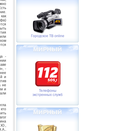
ожно
Есть
ние.
 как
-фа)
ется
быть
ытия
Городское ТВ online
 или
ухом
ется
да -
нии
аве
», -
анее
ий и
ктив
а не
ли и
Телефоны
али
экстренных служб
егла
 кто
зить
агог
кина
.Ю.,
.А.,