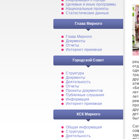
Информация о городе
Целевые и иные программы
Национальные проекты
Статистические данные
Глава Мирного
Глава Мирного
Документы
Отчеты
Интернет-приемная
Городской Совет
реш
отд
одн
Структура
тра
Документы
дру
Деятельность
атм
Отчеты
«Бе
Проекты документов
лет
Публичные слушания
лет
Информация
рек
Интернет-приемная
про
дру
дет
КСК Мирного
был
Сег
Общая информация
сов
Структура
зда
Деятельность