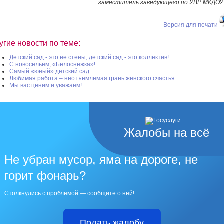
заместитель заведующего по УВР МКДОУ
Версия для печати
угие новости по теме:
Детский сад - это не стены, детский сад - это коллектив!
С новосельем, «Белоснежка»!
Самый «юный» детский сад
Любимая работа – неотъемлемая грань женского счастья
Мы вас ценим и уважаем!
Жалобы на всё
Не убран мусор, яма на дороге, не
горит фонарь?
Столкнулись с проблемой — сообщите о ней!
Подать жалобу