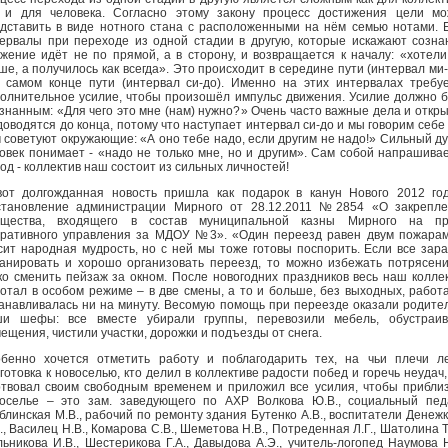
 и для человека. Согласно этому закону процесс достижения цели м
дставить в виде нотного стана с расположенными на нём семью нотами. 
ервалы при переходе из одной стадии в другую, которые искажают созна
жение идёт не по прямой, а в сторону, и возвращается к началу: «хотели
ше, а получилось как всегда». Это происходит в середине пути (интервал ми
 самом конце пути (интервал си-до). Именно на этих интервалах требу
олнительное усилие, чтобы произошёл импульс движения. Усилие должно 
знанным: «Для чего это мне (нам) нужно?» Очень часто важные дела и откр
доводятся до конца, потому что наступает интервал си-до и мы говорим себе
 советуют окружающие: «А оно тебе надо, если другим не надо!» Сильный д
овек понимает - «надо не только мне, но и другим». Сам собой напрашива
од - коллектив наш состоит из сильных личностей!
от долгожданная новость пришла как подарок в канун Нового 2012 го
тановление администрации Мирного от 28.12.2011 №2854 «О закрепле
ущества, входящего в состав муниципальной казны Мирного на пр
ративного управления за МДОУ №3». «Один переезд равен двум пожарам
сит народная мудрость, но с ней мы тоже готовы поспорить. Если все зар
анировать и хорошо организовать переезд, то можно избежать потрясен
ко сменить пейзаж за окном. После новогодних праздников весь наш колле
отал в особом режиме – в две смены, а то и больше, без выходных, работ
анавливалась ни на минуту. Весомую помощь при переезде оказали родите
ши шефы: все вместе убирали группы, перевозили мебель, обустраив
ещения, чистили участки, дорожки и подъезды от снега.
бенно хочется отметить работу и поблагодарить тех, на чьи плечи л
готовка к новоселью, кто делил в коллективе радости побед и горечь неудач,
твовал своим свободным временем и приложил все усилия, чтобы прибли
оселье – это зам. заведующего по АХР Волкова Ю.В., социальный пед
блинская М.В., рабочий по ремонту здания Бутенко А.В., воспитатели Денеж
., Василец Н.В., Комарова С.В., Шеметова Н.В., Потреденная Л.Г., Шатолина Т
ьникова И.В., Шестерикова Г.А., Давыдова А.Э., учитель-логопед Наумова Н