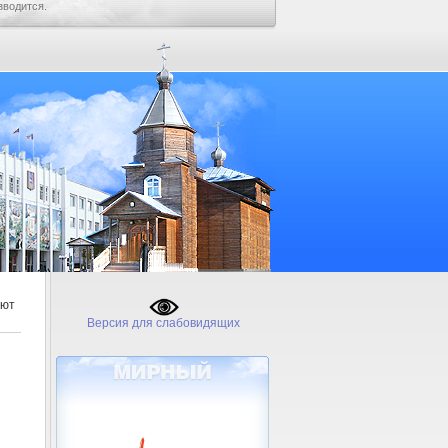
зводится.
еют
Версия для слабовидящих