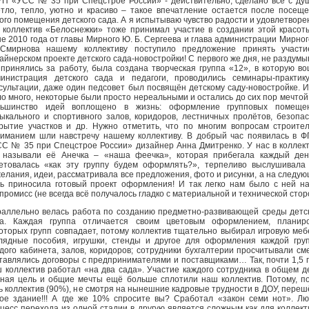
П «УСС № 35 при Спецстрое России» - действительно, сделано всё с ду
тло, тепло, уютно и красиво – такое впечатление остается после посещ
ого помещения детского сада. А я испытываю чувство радости и удовлетворе
 коллектив «Белоснежки» тоже принимал участие в создании этой красот
е 2010 года от главы Мирного Ю. Б. Сергеева и глава администрации Мирног
 Смирнова нашему коллективу поступило предложение принять участи
айнерском проекте детского сада-новостройки! С первого же дня, не раздумы
принялись за работу, была создана творческая группа «12», в которую в
инистрация детского сада и педагоги, проводились семинары-практик
сультации, даже один педсовет был посвящён детскому саду-новостройке. 
о много, некоторые были просто нереальными и остались до сих пор мечтой
льшинство идей воплощено в жизнь: оформление групповых помещен
ыкального и спортивного залов, коридоров, лестничных пролётов, безопа
рытие участков и др. Нужно отметить, что по многим вопросам строите
иманием шли навстречу нашему коллективу. В добрый час появилась в 
С № 35 при Спецстрое России» дизайнер Анна Дмитренко. У нас в коллек
называли её Анечка – «наша феечка», которая прибегала каждый ден
етовалась «как эту группу будем оформлять?», терпеливо выслушивала
елания, идеи, рассматривала все предложения, фото и рисунки, а на следу
ь приносила готовый проект оформления! И так легко нам было с ней н
промисс (не всегда всё получалось гладко с материальной и технической стор
аллельно велась работа по созданию предметно-развивающей среды детс
да. Каждая группа отличается своим цветовым оформлением, планиро
оторых групп совпадает, потому коллектив тщательно выбирал игровую меб
лядные пособия, игрушки, стенды и другое для оформления каждой гру
дого кабинета, залов, коридоров; сотрудники бухгалтерии просчитывали см
тавлялись договоры с предпринимателями и поставщиками… Так, почти 1,5 
 коллектив работал «на два сада». Участие каждого сотрудника в общем д
ная цель и общие мечты ещё больше сплотили наш коллектив. Потому, п
ь коллектив (90%), не смотря на нынешние кадровые трудности в ДОУ, переш
ое здание!!! А где же 10% спросите вы? Сработал «закон семи нот». Л
цесс перехода из одной стадии в другую является сложным как для коллект