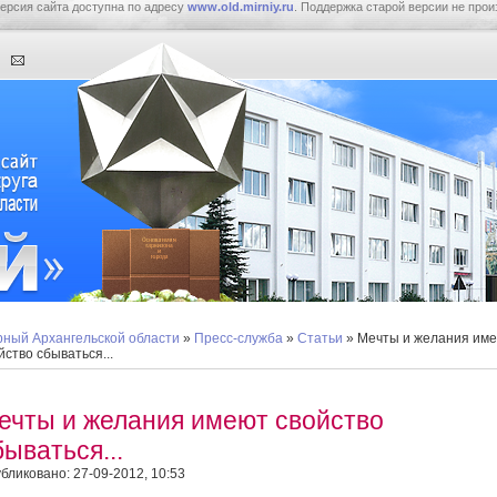
ерсия сайта доступна по адресу
www.old.mirniy.ru
. Поддержка старой версии не прои
ный Архангельской области
»
Пресс-служба
»
Статьи
» Мечты и желания им
йство сбываться...
ечты и желания имеют свойство
бываться...
бликовано: 27-09-2012, 10:53