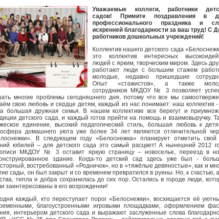
Уважаемые коллеги, работники детс
садов! Примите поздравления в д
профессионального праздника и сл
искренней благодарности за ваш труд! С 
работников дошкольных учреждений!
Коллектив нашего детского сада «Белоснежк
это коллектив интересных высокоидей
людей с ярким, творческим миром. Здесь др
работают люди с большим стажем работ
молодые, недавно пришедшие сотрудни
Опыт «стажистов», а также моло
сотрудников МКДОУ № 3 позволяет успе
ать многие проблемы сегодняшнего дня, потому что все мы самоотверж
аём свою любовь и сердце детям, каждый из нас понимает: наш коллектив -
а большая дружная семья. В нашем коллективе все берегут и приумно
диции детского сада, и каждый готов прийти на помощь и взаимовыручку. Т
жеское единение, высокий педагогический стиль, большая любовь к дет
осфера домашнего уюта уже более 34 лет являются отличительной че
лоснежки». В следующем году «Белоснежка» планирует отметить свой
ний юбилей – для детского сада это самый расцвет! А нынешний 2012 г
описи МКДОУ № 3 оставит яркую страницу – новоселье, переезд в но
онструированное здание. Когда-то детский сад здесь уже был - боль
сторный, востребованный «Родничок», но в «тяжёлые девяностые», как и мн
гие сады, он был закрыт и со временем превратился в руины. Но, к счастью, 
ства, тепла и добра сохранилась до сих пор. Остались в городе люди, кот
и заинтересованы в его возрождении!
одня каждый, кто переступает порог «Белоснежки», восхищается её уютн
ременными, благоустроенными игровыми площадками, оформлением фас
ния, интерьером детского сада и выражают заслуженные слова благодарн