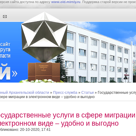
ерсия сайта доступна по адресу
www.old.mirniy.ru
. Поддержка старой версии не прои
ный Архангельской области
»
Пресс-служба
»
Статьи
» Государственные усл
фере миграции в электронном виде – удобно и выгодно
осударственные услуги в сфере миграции
лектронном виде – удобно и выгодно
бликовано: 20-10-2020, 17:41