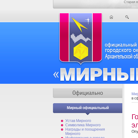
Старая в
Мир
в с
Мирный официальный
Г
Устав Мирного
э
Символика Мирного
Награды и поощрения
Опу
Мирного