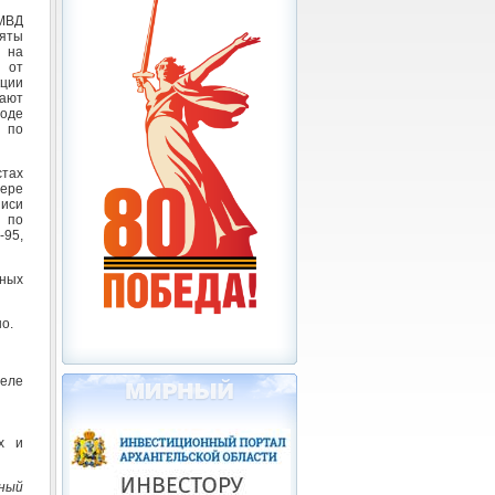
МВД
яты
 на
 от
ции
ают
оде
 по
стах
фере
писи
 по
95,
нных
о.
теле
х и
рный