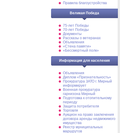
Правила благоустройства
Великая Победа
75-лет Победы
70-лет Победы
Документы
Рассказы о ветеранах
Объявления
«Стена памяти»
«Бессмертный полк»
Информация для населения
Объявления
Диплом «Признательность»
Прокуратура ЗАТО г. Мирный
информирует
Военная прокуратура
гарнизона Мирный
Подготовка к отопительному
периоду
Защита потребителя
Торговля
Аукцион на право заключения
договора аренды недвижимого
имущества
Реестр муниципальных
маршрутов