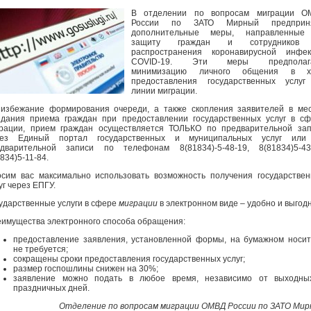
В отделении по вопросам миграции О
России по ЗАТО Мирный предприн
дополнительные меры, направленные
защиту граждан и сотрудников
распространения коронавирусной инфек
COVID-19. Эти меры предполаг
минимизацию личного общения в х
предоставления государственных услуг
линии миграции.
избежание формирования очереди, а также скопления заявителей в ме
дания приема граждан при предоставлении государственных услуг в с
рации, прием граждан осуществляется ТОЛЬКО по предварительной за
рез Единый портал государственных и муниципальных услуг или
дварительной записи по телефонам 8(81834)-5-48-19, 8(81834)5-43-
834)5-11-84.
сим вас максимально использовать возможность получения государстве
уг через ЕПГУ.
ударственные услуги в сфере
миграции
в электронном виде – удобно и выгодн
имущества электронного способа обращения:
предоставление заявления, установленной формы, на бумажном носи
не требуется;
сокращены сроки предоставления государственных услуг;
размер госпошлины снижен на 30%;
заявление можно подать в любое время, независимо от выходны
праздничных дней.
Отделение по вопросам миграции ОМВД России по ЗАТО Ми