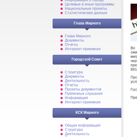
Информация о городе
Целевые и иные программы
Национальные проекты
Статистические данные
Глава Мирного
Глава Мирного
Документы
Отчеты
Во 
Интернет-приемная
ожи
миг
Городской Совет
че
пре
881
Структура
Документы
Про
Деятельность
усл
Отчеты
Проекты документов
Гос
Публичные слушания
Пре
Информация
Интернет-приемная
КСК Мирного
Общая информация
Структура
Деятельность