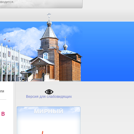
зводится.
уги
Версия для слабовидящих
 в