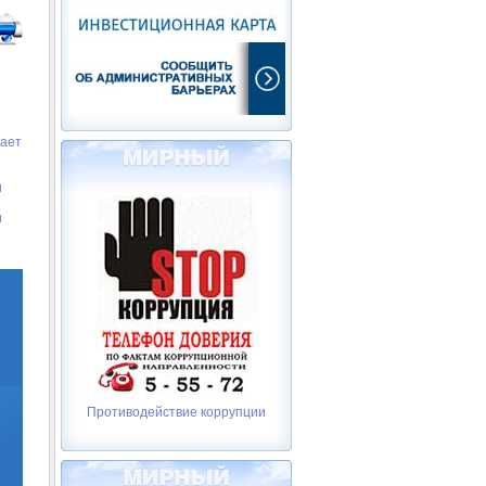
нает
и
и
Противодействие коррупции