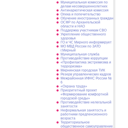
Муниципальная комиссия по
делам несовершеннолетних
Антинаркотическая комиссия
Опека и попечительство
Обучение иностранных граждан
ОСФР по Архангельской
области и НАО
Поддержка участникам СВО
Укрепление общественного
здоровья
ГО и ЧС Мирного информирует
МО МВД России по ЗАТО
г.Мирный
Муниципальная cлужба
Противодействие коррупции
«Профилактика экстремизма и
терроризма»
Мирнинская городская ТИК
Резерв управленческих кадров
Межрайонная ИФНС России №
6
«Охрана труда»
Приоритетный проект
«Формирование комфортной
городской среды»
Противодействие нелегальной
занятости
Неформальная занятость и
работники предпенсионного
возраста
Территориальное
общественное самоуправление