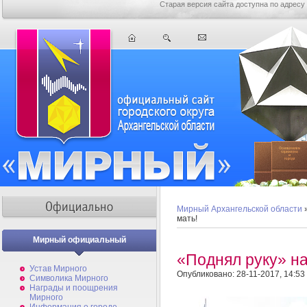
Старая версия сайта доступна по адресу
Мирный Архангельской области
мать!
Мирный официальный
«Поднял руку» на
Устав Мирного
Опубликовано: 28-11-2017, 14:53
Символика Мирного
Награды и поощрения
Мирного