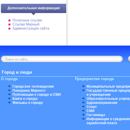
Дополнительная информация
Полезные ссылки
Ссылки Мирный
Администрация сайта
Город и люди
О городе
Предприятия города
Городское телевидение
Муниципальные предпри
Панорама Мирного
Государственные предп
Публикации о городе в СМИ
и учреждения
Книги о городе
Образовательные учреж
Фильмы о городе
Здравоохранение
Спорт
СМИ
Гостиницы
Информация о среднеме
заработной плате