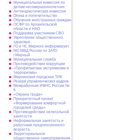
Муниципальная комиссия по
делам несовершеннолетних
Антинаркотическая комиссия
Опека и попечительство
Обучение иностранных граждан
ОСФР по Архангельской
области и НАО
Поддержка участникам СВО
Укрепление общественного
здоровья
ГО и ЧС Мирного информирует
МО МВД России по ЗАТО
г.Мирный
Муниципальная cлужба
Противодействие коррупции
«Профилактика экстремизма и
терроризма»
Мирнинская городская ТИК
Резерв управленческих кадров
Межрайонная ИФНС России №
6
«Охрана труда»
Приоритетный проект
«Формирование комфортной
городской среды»
Противодействие нелегальной
занятости
Неформальная занятость и
работники предпенсионного
возраста
Территориальное
общественное самоуправление