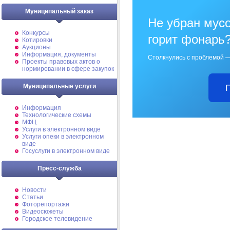
Муниципальный заказ
Не убран мусо
Конкурсы
горит фонарь
Котировки
Аукционы
Информация, документы
Столкнулись с проблемой —
Проекты правовых актов о
нормировании в сфере закупок
Муниципальные услуги
Информация
Технологические схемы
МФЦ
Услуги в электронном виде
Услуги опеки в электронном
виде
Госуслуги в электронном виде
Пресс-служба
Новости
Статьи
Фоторепортажи
Видеосюжеты
Городское телевидение