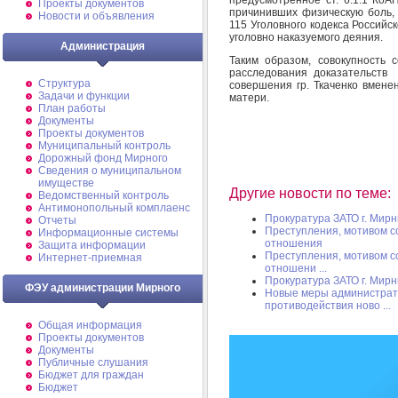
Проекты документов
причинивших физическую боль, 
Новости и объявления
115 Уголовного кодекса Российс
уголовно наказуемого деяния.
Администрация
Таким образом, совокупность 
расследования доказательств 
Структура
совершения гр. Ткаченко вмене
Задачи и функции
матери.
План работы
Документы
Проекты документов
Муниципальный контроль
Дорожный фонд Мирного
Cведения о муниципальном
имуществе
Другие новости по теме:
Ведомственный контроль
Антимонопольный комплаенс
Прокуратура ЗАТО г. Мир
Отчеты
Преступления, мотивом 
Информационные системы
отношения
Защита информации
Преступления, мотивом 
Интернет-приемная
отношени ...
Прокуратура ЗАТО г. Мир
ФЭУ администрации Мирного
Новые меры администрати
противодействия ново ...
Общая информация
Проекты документов
Документы
Публичные слушания
Бюджет для граждан
Бюджет