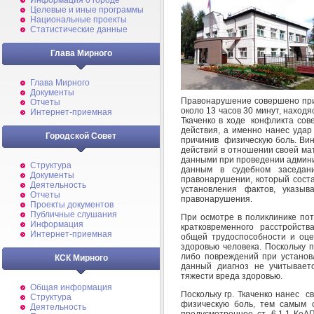
Информация о городе
Целевые и иные программы
Национальные проекты
Статистические данные
Глава Мирного
Глава Мирного
Документы
Правонарушение совершено при
Отчеты
около 13 часов 30 минут, находяс
Интернет-приемная
Ткаченко в ходе конфликта со
действия, а именно нанес удар
Городской Совет
причинив физическую боль. Ви
действий в отношении своей м
данными при проведении админи
Структура
данным в судебном заседан
Документы
правонарушении, который сост
Деятельность
установления фактов, указы
Отчеты
правонарушения.
Проекты документов
Публичные слушания
При осмотре в поликлинике пот
Информация
кратковременного расстройст
Интернет-приемная
общей трудоспособности и оце
здоровью человека. Поскольку 
либо повреждений при установл
КСК Мирного
данный диагноз не учитывает
тяжести вреда здоровью.
Общая информация
Поскольку гр. Ткаченко нанес с
Структура
физическую боль, тем самым 
Деятельность
предусмотренное ст. 6.1.1 КоА