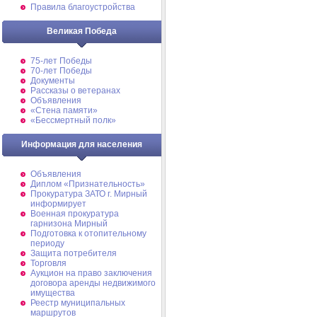
Правила благоустройства
Великая Победа
75-лет Победы
70-лет Победы
Документы
Рассказы о ветеранах
Объявления
«Стена памяти»
«Бессмертный полк»
Информация для населения
Объявления
Диплом «Признательность»
Прокуратура ЗАТО г. Мирный
информирует
Военная прокуратура
гарнизона Мирный
Подготовка к отопительному
периоду
Защита потребителя
Торговля
Аукцион на право заключения
договора аренды недвижимого
имущества
Реестр муниципальных
маршрутов