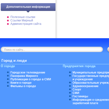
Дополнительная информация
Полезные ссылки
Ссылки Мирный
Администрация сайта
Город и люди
О городе
Предприятия города
Городское телевидение
Муниципальные предпри
Панорама Мирного
Государственные предп
Публикации о городе в СМИ
и учреждения
Книги о городе
Образовательные учреж
Фильмы о городе
Здравоохранение
Спорт
СМИ
Гостиницы
Информация о среднеме
заработной плате