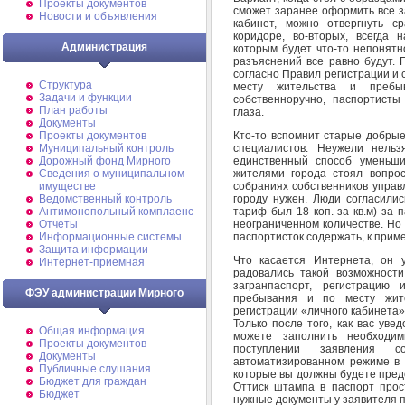
Проекты документов
сможет заранее оформить все з
Новости и объявления
кабинет, можно отвергнуть с
коридоре, во-вторых, всегда 
Администрация
которым будет что-то непонятно
разъяснений все равно будут. 
согласно Правил регистрации и с
Структура
месту жительства и пребы
Задачи и функции
собственноручно, паспортисты
План работы
глаза.
Документы
Кто-то вспомнит старые добрые 
Проекты документов
специалистов. Неужели нельз
Муниципальный контроль
единственный способ уменьши
Дорожный фонд Мирного
жителями города стоял вопро
Cведения о муниципальном
собраниях собственников управ
имуществе
городу нужен. Люди согласилис
Ведомственный контроль
тариф был 18 коп. за кв.м) за 
Антимонопольный комплаенс
неограниченном количестве. Но 
Отчеты
паспортисток содержать, к приме
Информационные системы
Защита информации
Что касается Интернета, он 
Интернет-приемная
радовались такой возможности
загранпаспорт, регистрацию
ФЭУ администрации Мирного
пребывания и по месту жит
регистрации «личного кабинета».
Только после того, как вас уве
Общая информация
можете заполнить необходи
Проекты документов
поступлении заявления 
Документы
автоматизированном режиме в 
Публичные слушания
которые вы должны будете предо
Бюджет для граждан
Оттиск штампа в паспорт прост
Бюджет
нужные документы у заявителя п