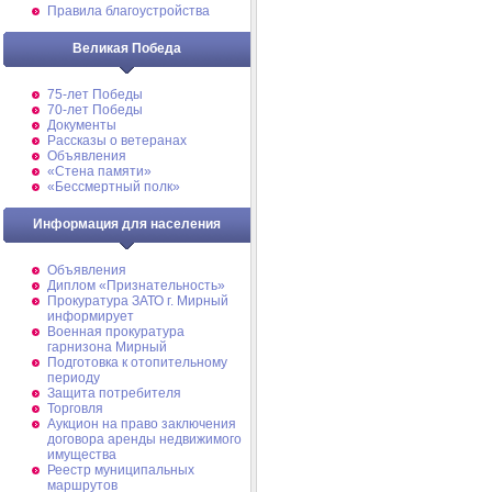
Правила благоустройства
Великая Победа
75-лет Победы
70-лет Победы
Документы
Рассказы о ветеранах
Объявления
«Стена памяти»
«Бессмертный полк»
Информация для населения
Объявления
Диплом «Признательность»
Прокуратура ЗАТО г. Мирный
информирует
Военная прокуратура
гарнизона Мирный
Подготовка к отопительному
периоду
Защита потребителя
Торговля
Аукцион на право заключения
договора аренды недвижимого
имущества
Реестр муниципальных
маршрутов