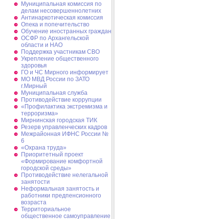
Муниципальная комиссия по
делам несовершеннолетних
Антинаркотическая комиссия
Опека и попечительство
Обучение иностранных граждан
ОСФР по Архангельской
области и НАО
Поддержка участникам СВО
Укрепление общественного
здоровья
ГО и ЧС Мирного информирует
МО МВД России по ЗАТО
г.Мирный
Муниципальная cлужба
Противодействие коррупции
«Профилактика экстремизма и
терроризма»
Мирнинская городская ТИК
Резерв управленческих кадров
Межрайонная ИФНС России №
6
«Охрана труда»
Приоритетный проект
«Формирование комфортной
городской среды»
Противодействие нелегальной
занятости
Неформальная занятость и
работники предпенсионного
возраста
Территориальное
общественное самоуправление