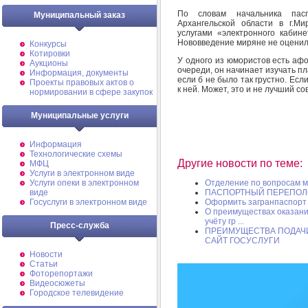
По словам начальника пас
Муниципальный заказ
Архангельской области в г.М
услугами «электронного кабин
Нововведение миряне не оценили
Конкурсы
Котировки
У одного из юмористов есть афо
Аукционы
очереди, он начинает изучать пл
Информация, документы
если б не было так грустно. Ес
Проекты правовых актов о
к ней. Может, это и не лучший со
нормировании в сфере закупок
Муниципальные услуги
Информация
Технологические схемы
Другие новости по теме:
МФЦ
Услуги в электронном виде
Услуги опеки в электронном
Отделение по вопросам 
виде
ПАСПОРТНЫЙ ПЕРЕПОЛ
Госуслуги в электронном виде
Оформить загранпаспорт 
О преимуществах оказани
учёту гр ...
Пресс-служба
ПРЕИМУЩЕСТВА ПОДАЧИ
САЙТ ГОСУСЛУГИ
Новости
Статьи
Фоторепортажи
Видеосюжеты
Городское телевидение