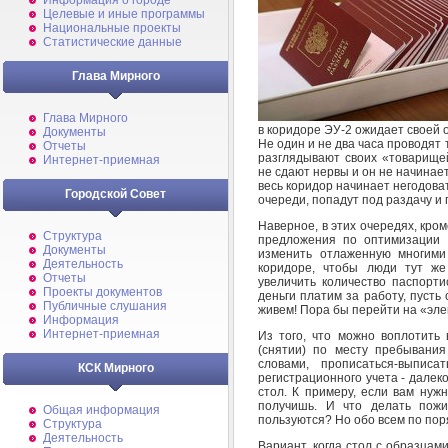
Информация о городе
Целевые и иные программы
Национальные проекты
Статистические данные
Глава Мирного
Глава Мирного
в коридоре ЭУ-2 ожидает своей 
Документы
Не один и не два часа проводят 
Отчеты
разглядывают своих «товарищей
Интернет-приемная
не сдают нервы и он не начинае
весь коридор начинает негодоват
Городской Совет
очереди, попадут под раздачу и 
Наверное, в этих очередях, кром
Структура
предложения по оптимизации р
Документы
изменить отлаженную многими 
Деятельность
коридоре, чтобы люди тут же
Отчеты
увеличить количество паспорт
Проекты документов
деньги платим за работу, пусть
Публичные слушания
живем! Пора бы перейти на «эле
Информация
Интернет-приемная
Из того, что можно воплотить 
(снятии) по месту пребывания
словами, прописаться-выпис
КСК Мирного
регистрационного учета - далек
стол. К примеру, если вам нуж
получишь. И что делать пож
Общая информация
пользуются? Но обо всем по пор
Структура
Деятельность
Вариант, когда стол с образцам