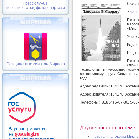
Пресс-служба:
Скача
новости, статьи, фоторепортажи
>>
pm_
Газет
массо
«Мирн
Учреди
Редакт
Издате
Газет
Официальные символы Мирного
служб
технологий и массовых комму
автономному округу. Свидетельс
года.
Адрес редакции: 164170, Арханге
Адрес издателя: 164170, Арханге
Телефоны: (81834) 5-07-80, 5-60
Другие новости по теме:
Газета «Панорама Мирног