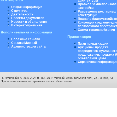
КСК Мирного
архитектуры
Правила землепользова
Общая информация
застройки
Структура
Размещение рекламных
Деятельность
конструкций
Проекты документов
Правила благоустройст
Новости и объявления
Концепция создания еди
Интернет-приемная
парковочного пространс
Схема теплоснабжения
Дополнительная информация
Приватизация
Полезные ссылки
Ссылки Мирный
План приватизации
Администрация сайта
Аукционы, продажа
посредством публичног
предложения, продажа б
объявления цены
Справочная информаци
ГО «Мирный» © 2005-2026 гг. 164170, г. Мирный, Архангельская обл., ул. Ленина, 33.
При использовании материалов ссылка обязательна.