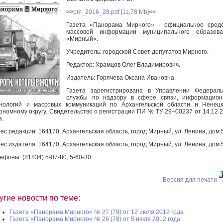
>>
pm_2016_28.pdf
[11,78 Mb]
<<
Газета «Панорама Мирного» - официальное средс
массовой информации муниципального образова
«Мирный».
Учредитель: городской Совет депутатов Мирного.
Редактор: Храмцов Олег Владимирович.
Издатель: Горячева Оксана Ивановна.
Газета зарегистрирована в Управлении Федераль
службы по надзору в сфере связи, информацион
нологий и массовых коммуникаций по Архангельской области и Ненец
ономному округу. Свидетельство о регистрации ПИ № ТУ 29–00237 от 14.12.
а.
ес редакции: 164170, Архангельская область, город Мирный, ул. Ленина, дом 
ес издателя: 164170, Архангельская область, город Мирный, ул. Ленина, дом 
ефоны: (81834) 5-07-80, 5-60-30
Версия для печати
угие новости по теме:
Газета «Панорама Мирного» № 27 (79) от 12 июля 2012 года
Газета «Панорама Мирного» № 26 (78) от 5 июля 2012 года