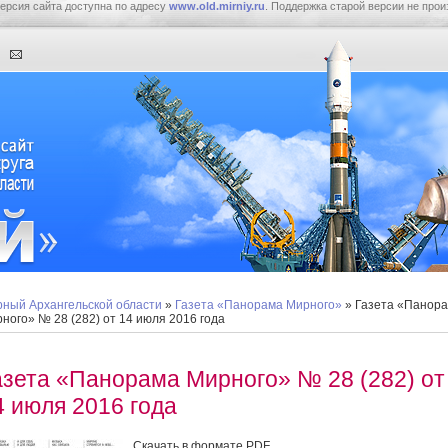
ерсия сайта доступна по адресу
www.old.mirniy.ru
. Поддержка старой версии не прои
ный Архангельской области
»
Газета «Панорама Мирного»
» Газета «Панор
ного» № 28 (282) от 14 июля 2016 года
азета «Панорама Мирного» № 28 (282) от
4 июля 2016 года
Скачать в формате PDF