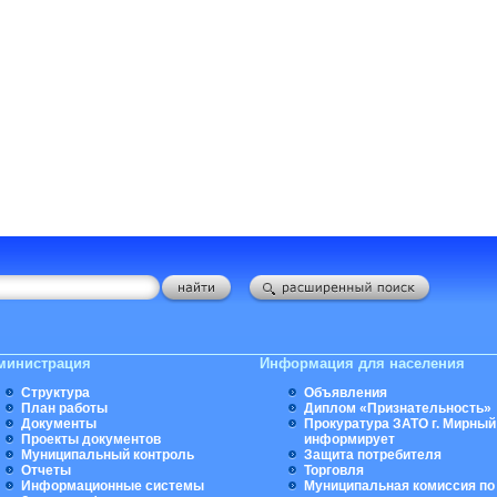
министрация
Информация для населения
Структура
Объявления
План работы
Диплом «Признательность»
Документы
Прокуратура ЗАТО г. Мирный
Проекты документов
информирует
Муниципальный контроль
Защита потребителя
Отчеты
Торговля
Информационные системы
Муниципальная комиссия по