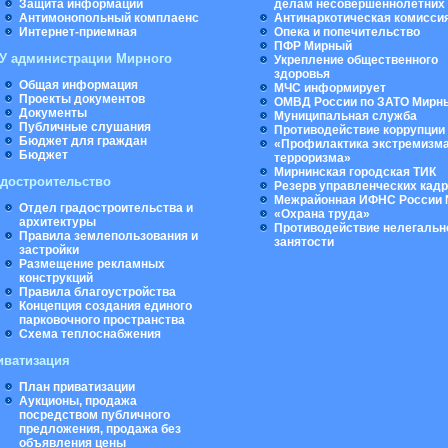
Защита информации
делам несовершеннолетних
Антимонопольный комплаенс
Антинаркотическая комисси
Интернет-приемная
Опека и попечительство
ПФР Мирный
У администрации Мирного
Укрепление общественного
здоровья
Общая информация
МЧС информирует
Проекты документов
ОМВД России по ЗАТО Мирн
Документы
Муниципальная cлужба
Публичные слушания
Противодействие коррупции
Бюджет для граждан
«Профилактика экстремизма
Бюджет
терроризма»
Мирнинская городская ТИК
адостроительство
Резерв управленческих кад
Межрайонная ИФНС России 
Отдел градостроительства и
«Охрана труда»
архитектуры
Противодействие нелегальн
Правила землепользования и
занятости
застройки
Размещение рекламных
конструкций
Правила благоустройства
Концепция создания единого
парковочного пространства
Схема теплоснабжения
иватизация
План приватизации
Аукционы, продажа
посредством публичного
предложения, продажа без
объявления цены