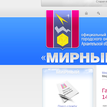
Старая в
Мир
Мир
Г
1
Пресс-служба: