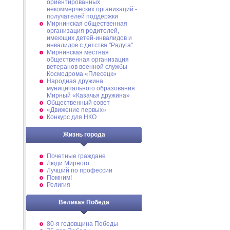
ориентированных
некоммерческих организаций -
получателей поддержки
Мирнинская общественная
организация родителей,
имеющих детей-инвалидов и
инвалидов с детства "Радуга"
Мирнинская местная
общественная организация
ветеранов военной службы
Космодрома «Плесецк»
Народная дружина
муниципального образования
Мирный «Казачья дружина»
Общественный совет
«Движение первых»
Конкурс для НКО
Жизнь города
Почетные граждане
Люди Мирного
Лучший по профессии
Помним!
Религия
Великая Победа
80-я годовщина Победы