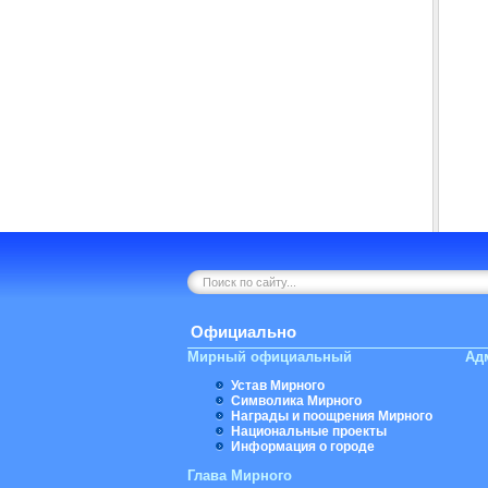
Официально
Мирный официальный
Ад
Устав Мирного
Символика Мирного
Награды и поощрения Мирного
Национальные проекты
Информация о городе
Глава Мирного