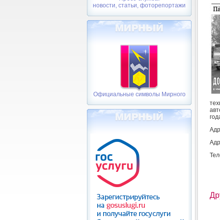
новости, статьи, фоторепортажи
Официальные символы Мирного
тех
авт
год
Адр
Адр
Тел
Др