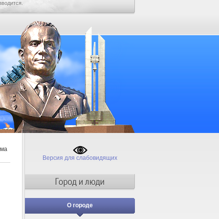
зводится.
ама
Версия для слабовидящих
О городе