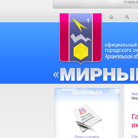
Старая в
Мир
Мир
Г
и
Пресс-служба: