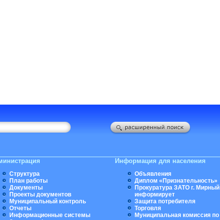
министрация
Информация для населения
Структура
Объявления
План работы
Диплом «Признательность»
Документы
Прокуратура ЗАТО г. Мирный
Проекты документов
информирует
Муниципальный контроль
Защита потребителя
Отчеты
Торговля
Информационные системы
Муниципальная комиссия по