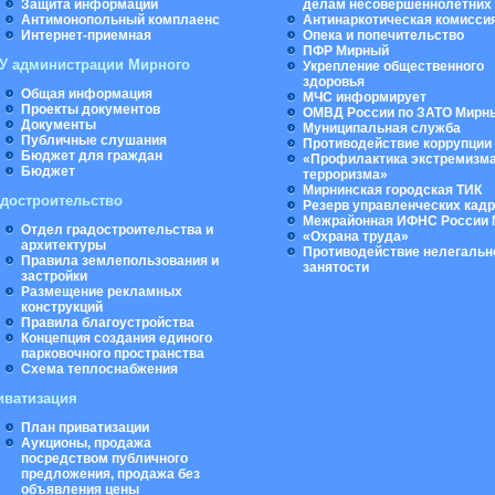
Защита информации
делам несовершеннолетних
Антимонопольный комплаенс
Антинаркотическая комисси
Интернет-приемная
Опека и попечительство
ПФР Мирный
У администрации Мирного
Укрепление общественного
здоровья
Общая информация
МЧС информирует
Проекты документов
ОМВД России по ЗАТО Мирн
Документы
Муниципальная cлужба
Публичные слушания
Противодействие коррупции
Бюджет для граждан
«Профилактика экстремизма
Бюджет
терроризма»
Мирнинская городская ТИК
адостроительство
Резерв управленческих кад
Межрайонная ИФНС России 
Отдел градостроительства и
«Охрана труда»
архитектуры
Противодействие нелегальн
Правила землепользования и
занятости
застройки
Размещение рекламных
конструкций
Правила благоустройства
Концепция создания единого
парковочного пространства
Схема теплоснабжения
иватизация
План приватизации
Аукционы, продажа
посредством публичного
предложения, продажа без
объявления цены