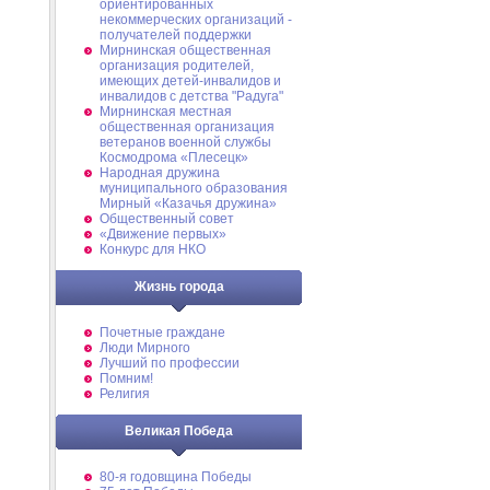
ориентированных
некоммерческих организаций -
получателей поддержки
Мирнинская общественная
организация родителей,
имеющих детей-инвалидов и
инвалидов с детства "Радуга"
Мирнинская местная
общественная организация
ветеранов военной службы
Космодрома «Плесецк»
Народная дружина
муниципального образования
Мирный «Казачья дружина»
Общественный совет
«Движение первых»
Конкурс для НКО
Жизнь города
Почетные граждане
Люди Мирного
Лучший по профессии
Помним!
Религия
Великая Победа
80-я годовщина Победы