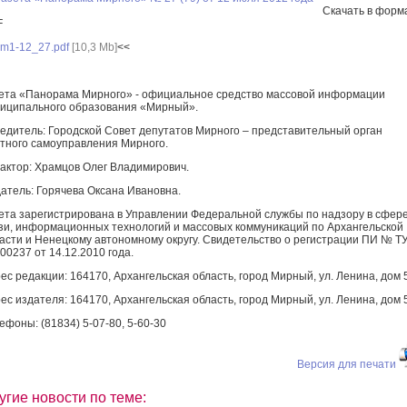
Скачать в форм
F
m1-12_27.pdf
[10,3 Mb]
<<
ета «Панорама Мирного» - официальное средство массовой информации
иципального образования «Мирный».
едитель: Городской Совет депутатов Мирного – представительный орган
тного самоуправления Мирного.
актор: Храмцов Олег Владимирович.
атель: Горячева Оксана Ивановна.
ета зарегистрирована в Управлении Федеральной службы по надзору в сфер
зи, информационных технологий и массовых коммуникаций по Архангельской
асти и Ненецкому автономному округу. Свидетельство о регистрации ПИ № Т
00237 от 14.12.2010 года.
ес редакции: 164170, Архангельская область, город Мирный, ул. Ленина, дом 
ес издателя: 164170, Архангельская область, город Мирный, ул. Ленина, дом 
ефоны: (81834) 5-07-80, 5-60-30
Версия для печати
угие новости по теме: