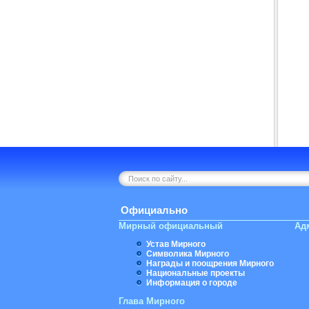
Официально
Мирный официальный
Ад
Устав Мирного
Символика Мирного
Награды и поощрения Мирного
Национальные проекты
Информация о городе
Глава Мирного