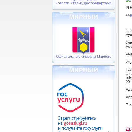
новости, статьи, фоторепортажи
PD
>>
p
Газ
мун
Учр
мес
Ред
Официальные символы Мирного
Изд
Газ
свя
обл
29–
Адр
Адр
Тел
Др