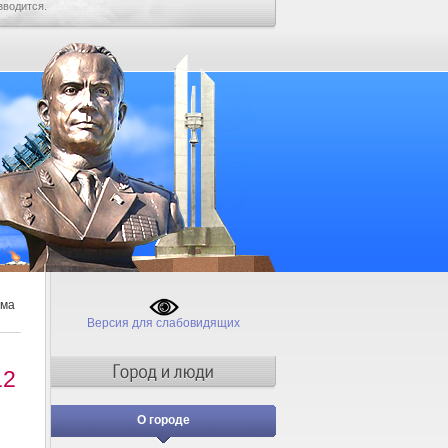
зводится.
ама
Версия для слабовидящих
12
О городе