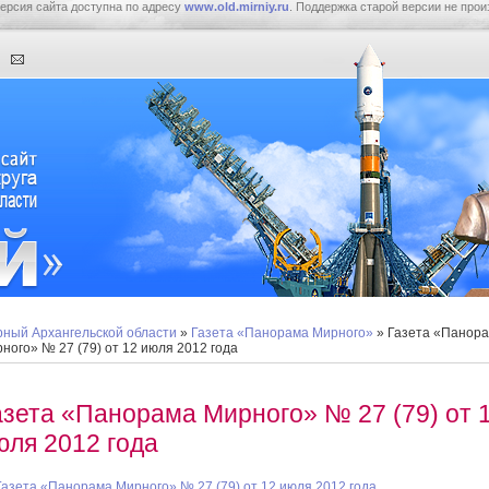
ерсия сайта доступна по адресу
www.old.mirniy.ru
. Поддержка старой версии не прои
ный Архангельской области
»
Газета «Панорама Мирного»
» Газета «Панор
ного» № 27 (79) от 12 июля 2012 года
азета «Панорама Мирного» № 27 (79) от 
юля 2012 года