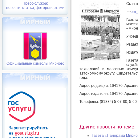
Пресс-служба:
Скача
новости, статьи, фоторепортажи
>>
pm_
Газет
массо
«Мирн
Учреди
Редак
Издате
Газет
Официальные символы Мирного
служб
технологий и массовых комму
автономному округу. Свидетельс
года.
Адрес редакции: 164170, Арханге
Адрес издателя: 164170, Арханге
Телефоны: (81834) 5-07-80, 5-60
Другие новости по теме:
Газета «Панорама Мирног