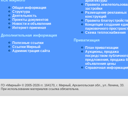
КСК Мирного
архитектуры
Правила землепользова
Общая информация
застройки
Структура
Размещение рекламных
Деятельность
конструкций
Проекты документов
Правила благоустройст
Новости и объявления
Концепция создания еди
Интернет-приемная
парковочного пространс
Схема теплоснабжения
Дополнительная информация
Приватизация
Полезные ссылки
Ссылки Мирный
План приватизации
Администрация сайта
Аукционы, продажа
посредством публичног
предложения, продажа б
объявления цены
Справочная информаци
ГО «Мирный» © 2005-2026 гг. 164170, г. Мирный, Архангельская обл., ул. Ленина, 33.
При использовании материалов ссылка обязательна.