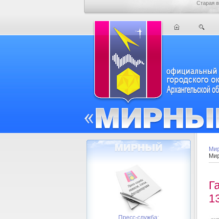
Старая в
Мир
Мир
Г
1
Пресс-служба: