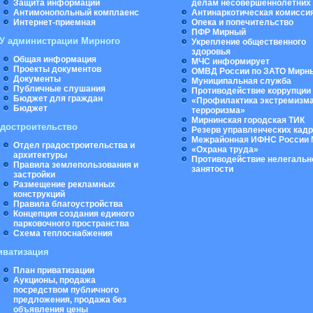
Защита информации
делам несовершеннолетних
Антимонопольный комплаенс
Антинаркотическая комисси
Интернет-приемная
Опека и попечительство
ПФР Мирный
У администрации Мирного
Укрепление общественного
здоровья
Общая информация
МЧС информирует
Проекты документов
ОМВД России по ЗАТО Мирн
Документы
Муниципальная cлужба
Публичные слушания
Противодействие коррупции
Бюджет для граждан
«Профилактика экстремизма
Бюджет
терроризма»
Мирнинская городская ТИК
адостроительство
Резерв управленческих кад
Межрайонная ИФНС России 
Отдел градостроительства и
«Охрана труда»
архитектуры
Противодействие нелегальн
Правила землепользования и
занятости
застройки
Размещение рекламных
конструкций
Правила благоустройства
Концепция создания единого
парковочного пространства
Схема теплоснабжения
иватизация
План приватизации
Аукционы, продажа
посредством публичного
предложения, продажа без
объявления цены