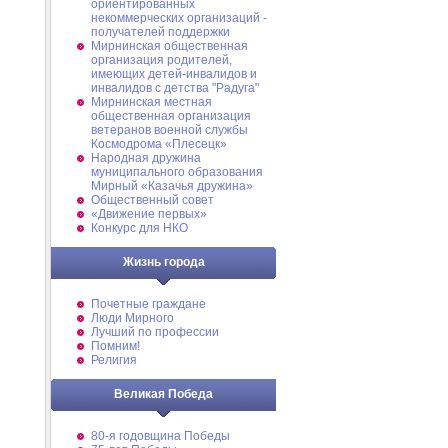
ориентированных
некоммерческих организаций -
получателей поддержки
Мирнинская общественная
организация родителей,
имеющих детей-инвалидов и
инвалидов с детства "Радуга"
Мирнинская местная
общественная организация
ветеранов военной службы
Космодрома «Плесецк»
Народная дружина
муниципального образования
Мирный «Казачья дружина»
Общественный совет
«Движение первых»
Конкурс для НКО
Жизнь города
Почетные граждане
Люди Мирного
Лучший по профессии
Помним!
Религия
Великая Победа
80-я годовщина Победы