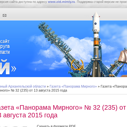
ерсия сайта доступна по адресу
www.old.mirniy.ru
. Поддержка старой версии не прои
ный Архангельской области
»
Газета «Панорама Мирного»
» Газета «Панор
ного» № 32 (235) от 13 августа 2015 года
азета «Панорама Мирного» № 32 (235) от
3 августа 2015 года
Скачать в формате PDF