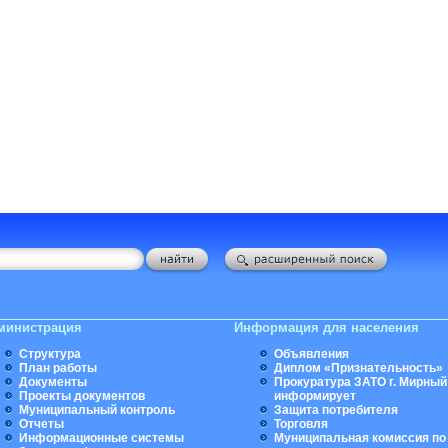
министрация
Информация для населения
Структура
Объявления
План работы
Диплом «Признательность»
Документы
Прокуратура ЗАТО г. Мирный
Проекты документов
информирует
Муниципальный контроль
Защита потребителя
Отчеты
Торговля
Информационные системы
Муниципальная комиссия по