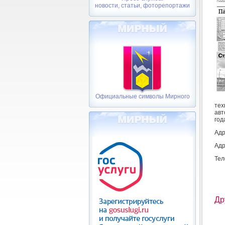
новости, статьи, фоторепортажи
Официальные символы Мирного
тех
авт
год
Адр
Адр
Тел
Др