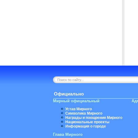
Официально
Мирный официальный
Ад
Устав Мирного
Символика Мирного
Награды и поощрения Мирного
Национальные проекты
Информация о городе
Глава Мирного