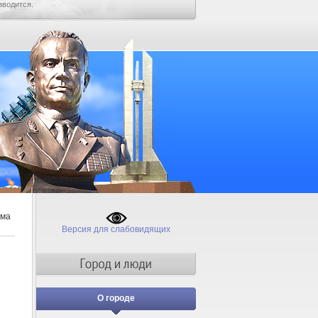
зводится.
ама
Версия для слабовидящих
О городе