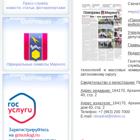
Пресс-служба:
Скача
новости, статьи, фоторепортажи
>>
pm2
«Пано
инфор
Учред
депута
Главны
Редакт
Газет
Официальные символы Мирного
служб
технологий и массовых комму
автономному округу.
Свидетельство о регистрации:
ПИ
Адрес редакции:
164170, Арханг
40, стр. 2
Адрес издателя:
164170, Арханг
дом 40, стр. 2
Телефон: +7 (963) 200 7000
E-mail:
ckvadrat@inbox.ru