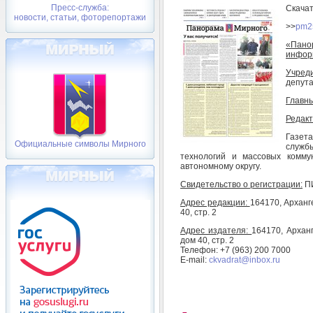
Пресс-служба:
Скача
новости, статьи, фоторепортажи
>>
pm2
«Пано
инфор
Учред
депута
Главны
Редакт
Газет
Официальные символы Мирного
служб
технологий и массовых комму
автономному округу.
Свидетельство о регистрации:
ПИ
Адрес редакции:
164170, Арханг
40, стр. 2
Адрес издателя:
164170, Арханг
дом 40, стр. 2
Телефон: +7 (963) 200 7000
E-mail:
ckvadrat@inbox.ru