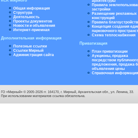
КСК Мирного
архитектуры
Правила землепользова
Общая информация
застройки
Структура
Размещение рекламных
Деятельность
конструкций
Проекты документов
Правила благоустройст
Новости и объявления
Концепция создания еди
Интернет-приемная
парковочного пространс
Схема теплоснабжения
Дополнительная информация
Приватизация
Полезные ссылки
Ссылки Мирный
План приватизации
Администрация сайта
Аукционы, продажа
посредством публичног
предложения, продажа б
объявления цены
Справочная информаци
ГО «Мирный» © 2005-2026 гг. 164170, г. Мирный, Архангельская обл., ул. Ленина, 33.
При использовании материалов ссылка обязательна.