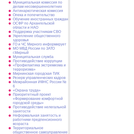
Муниципальная комиссия по
делам несовершеннолетних
Антинаркотическая комиссия
Опека и попечительство
Обучение иностранных граждан
ОСФР по Архангельской
области и НАО
Поддержка участникам СВО
Укрепление общественного
здоровья
ГО и ЧС Мирного информирует
МО МВД России по ЗАТО
г.Мирный
Муниципальная cлужба
Противодействие коррупции
«Профилактика экстремизма и
терроризма»
Мирнинская городская ТИК
Резерв управленческих кадров
Межрайонная ИФНС России №
6
«Охрана труда»
Приоритетный проект
«Формирование комфортной
городской среды»
Противодействие нелегальной
занятости
Неформальная занятость и
работники предпенсионного
возраста
Территориальное
общественное самоуправление