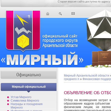
Старая версия сайта доступна по адресу
Мирный Архангельской области
среднего п
»
Финансовая поддер
Мирный официальный
ОБЪЯВЛЕНИЕ ОБ ОТБ
Устав Мирного
Отбор на возмещение затрат 
Символика Мирного
образование кадров субъектам 
Награды и поощрения
физическим лицам, не явля
Мирного
применяющим специальный нало