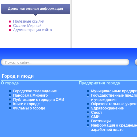
Дополнительная информация
Полезные ссылки
Ссылки Мирный
Администрация сайта
Город и люди
О городе
Предприятия города
Городское телевидение
Муниципальные предпри
Панорама Мирного
Государственные предп
Публикации о городе в СМИ
и учреждения
Книги о городе
Образовательные учреж
Фильмы о городе
Здравоохранение
Спорт
СМИ
Гостиницы
Информация о среднеме
заработной плате