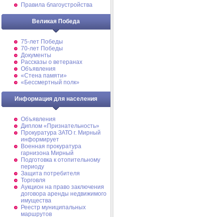
Правила благоустройства
Великая Победа
75-лет Победы
70-лет Победы
Документы
Рассказы о ветеранах
Объявления
«Стена памяти»
«Бессмертный полк»
Информация для населения
Объявления
Диплом «Признательность»
Прокуратура ЗАТО г. Мирный
информирует
Военная прокуратура
гарнизона Мирный
Подготовка к отопительному
периоду
Защита потребителя
Торговля
Аукцион на право заключения
договора аренды недвижимого
имущества
Реестр муниципальных
маршрутов