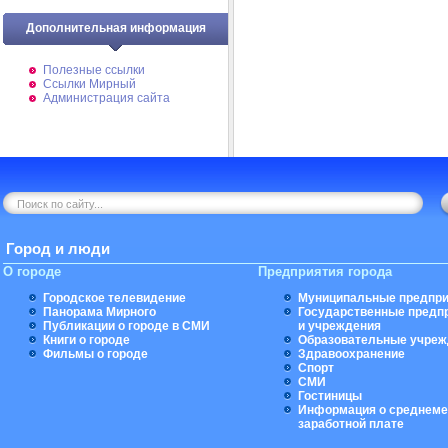
Дополнительная информация
Полезные ссылки
Ссылки Мирный
Администрация сайта
Город и люди
О городе
Предприятия города
Городское телевидение
Муниципальные предпри
Панорама Мирного
Государственные предп
Публикации о городе в СМИ
и учреждения
Книги о городе
Образовательные учреж
Фильмы о городе
Здравоохранение
Спорт
СМИ
Гостиницы
Информация о среднеме
заработной плате