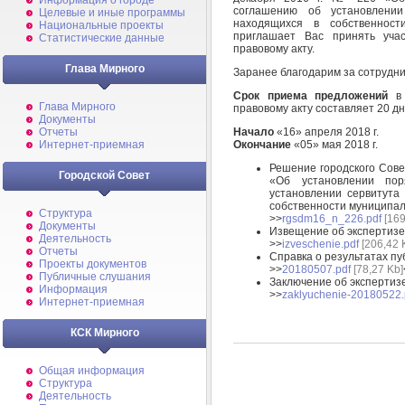
Информация о городе
соглашению об установлении
Целевые и иные программы
находящихся в собственнос
Национальные проекты
приглашает Вас принять учас
Статистические данные
правовому акту.
Глава Мирного
Заранее благодарим за сотрудни
Срок приема предложений
в 
Глава Мирного
правовому акту составляет 20 дн
Документы
Отчеты
Начало
«16» апреля 2018 г.
Интернет-приемная
Окончание
«05» мая 2018 г.
Решение городского Сове
Городской Совет
«Об установлении по
установлении сервитута
собственности муниципа
Структура
>>
rgsdm16_n_226.pdf
[169
Документы
Извещение об экспертизе
Деятельность
>>
izveschenie.pdf
[206,42 
Отчеты
Справка о результатах пу
Проекты документов
>>
20180507.pdf
[78,27 Kb]
Публичные слушания
Заключение об экспертизе
Информация
>>
zaklyuchenie-20180522.
Интернет-приемная
КСК Мирного
Общая информация
Структура
Деятельность