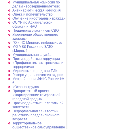
Муниципальная комиссия по
делам несовершеннолетних
Антинаркотическая комиссия
Опека и попечительство
Обучение иностранных граждан
ОСФР по Архангельской
области и НАО
Поддержка участникам СВО
Укрепление общественного
здоровья
ГО и ЧС Мирного информирует
МО МВД России по ЗАТО
г.Мирный
Муниципальная cлужба
Противодействие коррупции
«Профилактика экстремизма и
терроризма»
Мирнинская городская ТИК
Резерв управленческих кадров
Межрайонная ИФНС России №
6
«Охрана труда»
Приоритетный проект
«Формирование комфортной
городской среды»
Противодействие нелегальной
занятости
Неформальная занятость и
работники предпенсионного
возраста
Территориальное
общественное самоуправление