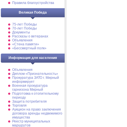
Правила благоустройства
Великая Победа
75-лет Победы
70-лет Победы
Документы
Рассказы о ветеранах
Объявления
«Стена памяти»
«Бессмертный полк»
Информация для населения
Объявления
Диплом «Признательность»
Прокуратура ЗАТО г. Мирный
информирует
Военная прокуратура
гарнизона Мирный
Подготовка к отопительному
периоду
Защита потребителя
Торговля
Аукцион на право заключения
договора аренды недвижимого
имущества
Реестр муниципальных
маршрутов