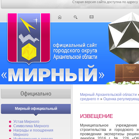
Старая версия сайта доступна по адресу
Мирный Архангельской области
среднего п
»
Оценка регулирующ
Мирный официальный
ИЗВЕЩЕНИЕ
Устав Мирного
Муниципальное учреждение
Символика Мирного
строительства и городского 
Награды и поощрения
проведении экспертизы решен
Мирного
декабря 2016 г. № 226 «Об