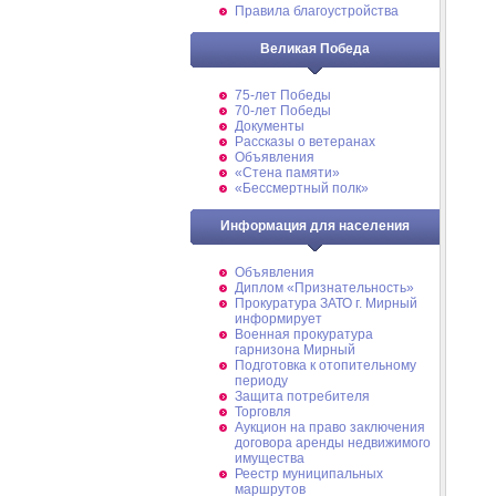
Правила благоустройства
Великая Победа
75-лет Победы
70-лет Победы
Документы
Рассказы о ветеранах
Объявления
«Стена памяти»
«Бессмертный полк»
Информация для населения
Объявления
Диплом «Признательность»
Прокуратура ЗАТО г. Мирный
информирует
Военная прокуратура
гарнизона Мирный
Подготовка к отопительному
периоду
Защита потребителя
Торговля
Аукцион на право заключения
договора аренды недвижимого
имущества
Реестр муниципальных
маршрутов