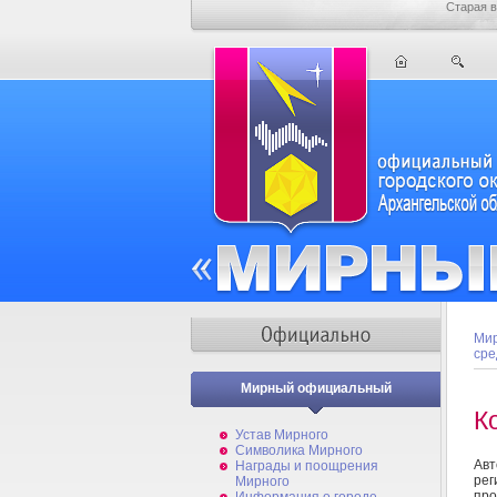
Старая в
Мир
сре
Мирный официальный
К
Устав Мирного
Символика Мирного
Авт
Награды и поощрения
рег
Мирного
про