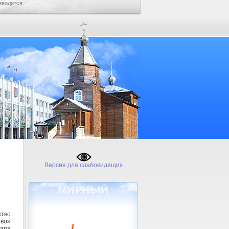
зводится.
Версия для слабовидящих
тво
ово»
тапа