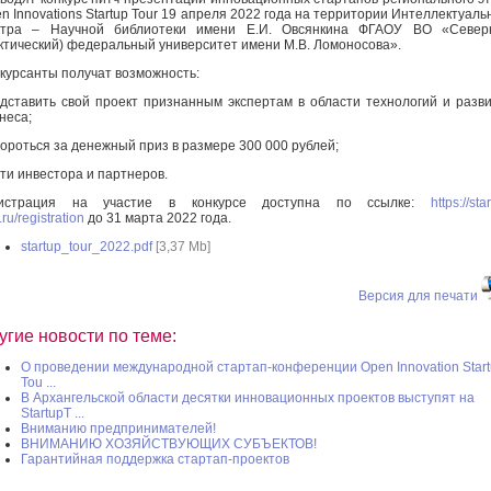
n Innovations Startup Tour 19 апреля 2022 года на территории Интеллектуаль
нтра – Научной библиотеки имени Е.И. Овсянкина ФГАОУ ВО «Север
ктический) федеральный университет имени М.В. Ломоносова».
курсанты получат возможность:
дставить свой проект признанным экспертам в области технологий и разв
неса;
ороться за денежный приз в размере 300 000 рублей;
ти инвестора и партнеров.
гистрация на участие в конкурсе доступна по ссылке:
https://sta
.ru/registration
до 31 марта 2022 года.
startup_tour_2022.pdf
[3,37 Mb]
Версия для печати
угие новости по теме:
О проведении международной стартап-конференции Open Innovation Star
Tou ...
В Архангельской области десятки инновационных проектов выступят на
StartupT ...
Вниманию предпринимателей!
ВНИМАНИЮ ХОЗЯЙСТВУЮЩИХ СУБЪЕКТОВ!
Гарантийная поддержка стартап-проектов