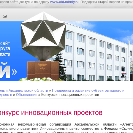
ерсия сайта доступна по адресу
www.old.mirniy.ru
. Поддержка старой версии не прои
ный Архангельской области
»
Поддержка и развитие субъектов малого и
днего п
»
Объявления
» Конкурс инновационных проектов
онкурс инновационных проектов
ономная некоммерческая организация Архангельской области «Агентс
ионального развития» Инновационный центр совместно с Фондом «Сколк
водят конкурс питч-презентаций инновационных стартапов регионального э