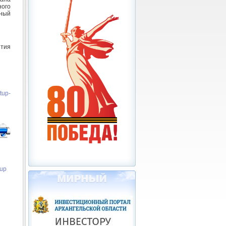
ного
ный
ития
rtup-
tup