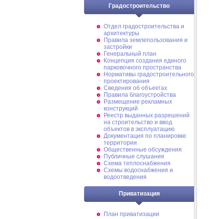
Градостроительство
Отдел градостроительства и
архитектуры
Правила землепользования и
застройки
Генеральный план
Концепция создания единого
парковочного пространства
Нормативы градостроительного
проектирования
Сведения об объектах
Правила благоустройства
Размещение рекламных
конструкций
Реестр выданных разрешений
на строительство и ввод
объектов в эксплуатацию
Документация по планировке
территории
Общественные обсуждения
Публичные слушания
Схема теплоснабжения
Схемы водоснабжения и
водоотведения
Приватизация
План приватизации