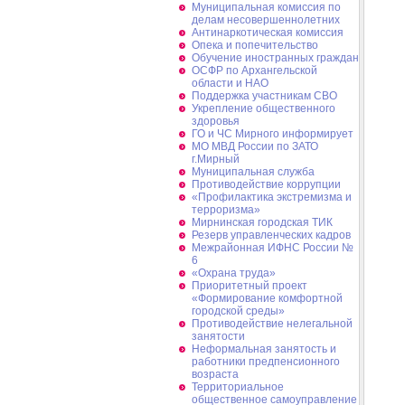
Муниципальная комиссия по
делам несовершеннолетних
Антинаркотическая комиссия
Опека и попечительство
Обучение иностранных граждан
ОСФР по Архангельской
области и НАО
Поддержка участникам СВО
Укрепление общественного
здоровья
ГО и ЧС Мирного информирует
МО МВД России по ЗАТО
г.Мирный
Муниципальная cлужба
Противодействие коррупции
«Профилактика экстремизма и
терроризма»
Мирнинская городская ТИК
Резерв управленческих кадров
Межрайонная ИФНС России №
6
«Охрана труда»
Приоритетный проект
«Формирование комфортной
городской среды»
Противодействие нелегальной
занятости
Неформальная занятость и
работники предпенсионного
возраста
Территориальное
общественное самоуправление