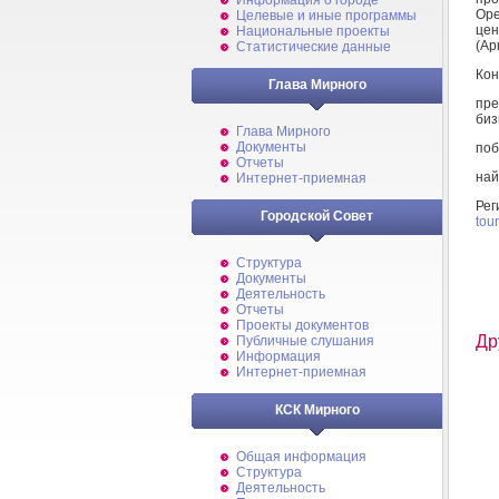
Информация о городе
Ope
Целевые и иные программы
це
Национальные проекты
(Ар
Статистические данные
Кон
Глава Мирного
пре
биз
Глава Мирного
Документы
поб
Отчеты
най
Интернет-приемная
Ре
Городской Совет
tour
Структура
Документы
Деятельность
Отчеты
Проекты документов
Др
Публичные слушания
Информация
Интернет-приемная
КСК Мирного
Общая информация
Структура
Деятельность