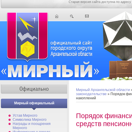
Старая версия сайта доступна по адресу
Мирный Архангельской области
законодательстве
» Порядок фин
накоплений
Мирный официальный
Порядок финанси
Устав Мирного
Символика Мирного
средств пенсион
Награды и поощрения
Мирного