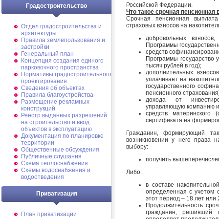
Российской Федерации.
Градостроительство
Что такое срочная пенсионная
Срочная пенсионная выплата
страховых взносов на накопитель
Отдел градостроительства и
архитектуры
добровольных взносов,
Правила землепользования и
Программы государственн
застройки
средств софинансирования
Генеральный план
Программы государство у
Концепция создания единого
тысяч рублей в год);
парковочного пространства
дополнительных взносов
Нормативы градостроительного
уплачивает на накопител
проектирования
государственного софина
Сведения об объектах
пенсионного страхования)
Правила благоустройства
дохода от инвестиро
Размещение рекламных
управляющую компанию и
конструкций
средств материнского (
Реестр выданных разрешений
сертификата на формиров
на строительство и ввод
объектов в эксплуатацию
Гражданин, формирующий так
Документация по планировке
возникновении у него права 
территории
выбору:
Общественные обсуждения
Публичные слушания
получить вышеперечисле
Схема теплоснабжения
Схемы водоснабжения и
Либо:
водоотведения
в составе накопительно
определенная с учетом 
Приватизация
этот период – 18 лет или 
Продолжительность сроч
гражданин, решивший 
План приватизации
определяет продолжитель