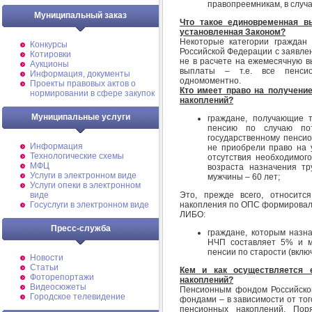
правопреемникам, в случа
Муниципальный заказ
Что такое единовременная в
установленная Законом?
Некоторые категории граждан
Конкурсы
Российской Федерации с заявле
Котировки
не в расчете на ежемесячную в
Аукционы
выплаты – т.е. все пенсио
Информация, документы
одномоментно.
Проекты правовых актов о
Кто имеет право на получени
нормировании в сфере закупок
накоплений?
Муниципальные услуги
граждане, получающие 
пенсию по случаю пот
государственному пенсио
Информация
не приобрели право на у
Технологические схемы
отсутствия необходимого
МФЦ
возраста назначения тр
Услуги в электронном виде
мужчины – 60 лет;
Услуги опеки в электронном
Это, прежде всего, относитс
виде
накопления по ОПС формировалис
Госуслуги в электронном виде
ЛИБО:
Пресс-служба
граждане, которым назн
НЧП составляет 5% и м
пенсии по старости (вклю
Новости
Статьи
Кем и как осуществляется 
Фоторепортажи
накоплений?
Видеосюжеты
Пенсионным фондом Российско
Городское телевидение
фондами – в зависимости от то
пенсионных накоплений. Пор