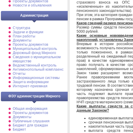
Проекты документов
страхового взноса на ОПС 
Новости и объявления
«исключенные» из накопитель
пенсионного законодательства).
При этом, эта категория гражда
Администрация
пенсии в рамках Программы гос
Каков средний размер пенсион
Размер суммы средств пенсион
Структура
5000 рублей.
Задачи и функции
Какие основные нововведен
План работы
накоплений, установлены Зако
Документы
Впервые в истории российск
Проекты документов
возможность получать пенсионны
Муниципальный контроль
только пожизненно, в рамка
Дорожный фонд Мирного
разделенный на ожидаемый пери
Cведения о муниципальном
прав) в качестве единовреме
имуществе
право получать в качестве с
Ведомственный контроль
накоплений, сформированные за
Антимонопольный комплаенс
Закон также расширяет возмо
Отчеты
Ранее правопреемники могл
Информационные системы
застрахованного лица только
Защита информации
трудовой пенсии. В соответствии
Интернет-приемная
которому назначена срочная 
часть подлежит выплате прав
ФЭУ администрации Мирного
правопреемства средств пенсио
НЧП средств материнского (семей
Какие выплаты средств за с
Общая информация
данным Законом?
Проекты документов
Документы
единовременная выплата 
Публичные слушания
срочная пенсионная выпл
Бюджет для граждан
накопительная часть труд
Бюджет
выплата средств пенс