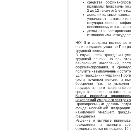
средства софинансиров
правилам Программы госу
2 до 12 тысяч рублей в год
дополнительные взносы
уплачивает на накопител
государственного софи
пенсионному страхованию
доход от инвестировани
компанию или негосудар
НО! Эти средства полностью в
если гражданин-участник Прогр
трудовой пенсии.
В случае, если гражданин ум
трудовой пенсии, но при это
пенсионных накоплений, пост
софинансирования, в срочну
получить невыплаченный остаток
Если гражданин- участник Про
части трудовой пенсии, и пр
бессрочно (т.е. не выделя
государственного софинансир
средства пенсионных накоплени
Каким способом правопрее
накоплений умершего застрахо
Правопреемники должны подат
фонда Российской Федерации
накоплений умершего гражд
гражданина.
Решение о выплате принимае
гражданина, а выплата сре
осуществляется не позднее 15-