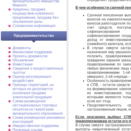
муниципального имущества
Мирного
В чем особенности срочной пе
Аукционы, продажа
посредством публичного
Срочная пенсионная вып
предложения, продажа без
взносов на накопительну
объявления цены
взносов работодателя по 
Справочная информация
счет средств, поступ
софинансирования 
софинансирование госуд
Предпринимательство
доход от инвестировани
(семейного) капитала, ес
В случае смерти застр
Документы
назначения ему указанно
Финансовая поддержка
получить правопреемни
Проекты документов
гражданин заранее указа
Объявления
правопреемники по зако
Инвестиции
любые физические лица п
Сведения о предоставленных
правопреемниками 1-ой
льготах
умершего, 2-ой очереди – 
Оценка регулирующего
Особенность правопреемс
воздействия
в СПВ, - остаток средств
Границы территорий, на
на формирование накопит
которых не допускается
их инвестирования, по
розничная продажа
которыми являются тольк
алкогольной продукции
если нет отца.
Схема размещения
Продолжительность с
нестационарных торговых
застрахованным лицом, но
объектов на территории
муниципального образования
Если пенсионер выбрал СПВ
Схема размещения рекламных
правопреемникам остаток его 
конструкций
В случае смерти застрахованно
Имущественная поддержка
выплаты невыплаченный остато
Полезные ссылки