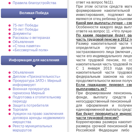
ответ на вопрос №11).
Правила благоустройства
При этом остаток средств мате
формирование накопительной 
Великая Победа
инвестирования, подлежит вы
являются отец ребенка (усыновит
Какой вид выплаты лучше – ср
75-лет Победы
Особенности каждого вида выпл
70-лет Победы
ответе на вопрос 11. «Что лучш
Документы
По каким правилам будет ра
Рассказы о ветеранах
часть трудовой пенсии в 2012 
Объявления
Размер накопительной части 
«Стена памяти»
определяться путем деле
«Бессмертный полк»
застрахованного лица (включая 
части его индивидуального лице
части трудовой пенсии, по с
Информация для населения
накопительная часть трудовой 
С 1 января 2013 года прод
накопительной части трудов
Объявления
федеральным законом на осн
Диплом «Признательность»
продолжительности жизни получа
Прокуратура ЗАТО г. Мирный
Если гражданин перевел св
информирует
выплачивать их?
Военная прокуратура
При формировании пенсионны
гарнизона Мирный
фонде, выплату средств п
Подготовка к отопительному
негосударственный пенсионный ф
периоду
для оформления и получен
Защита потребителя
единовременной выплаты средст
Торговля
Как будет проводиться индекс
Аукцион на право заключения
части трудовой пенсии?
договора аренды недвижимого
Корректировка размера накопит
имущества
размера срочной пенсионной 
Реестр муниципальных
Российской Федерации либо
маршрутов