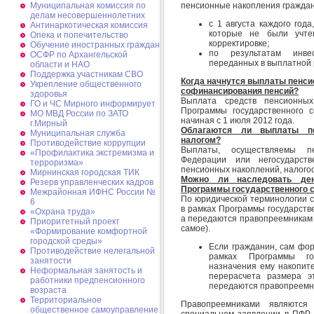
пенсионные накопления граждан
Муниципальная комиссия по
делам несовершеннолетних
с 1 августа каждого год
Антинаркотическая комиссия
которые не были учте
Опека и попечительство
корректировке;
Обучение иностранных граждан
по результатам инвес
ОСФР по Архангельской
переданных в выплатной 
области и НАО
Поддержка участникам СВО
Когда начнутся выплаты пенс
Укрепление общественного
софинансирования пенсий?
здоровья
Выплата средств пенсионны
ГО и ЧС Мирного информирует
Программы государственного 
МО МВД России по ЗАТО
начиная с 1 июля 2012 года.
г.Мирный
Облагаются ли выплаты пе
Муниципальная cлужба
налогом?
Противодействие коррупции
Выплаты, осуществляемы п
«Профилактика экстремизма и
Федерации или негосударст
терроризма»
пенсионных накоплений, налого
Мирнинская городская ТИК
Можно ли наследовать ден
Резерв управленческих кадров
Программы государственного 
Межрайонная ИФНС России №
По юридической терминологии 
6
в рамках Программы государств
«Охрана труда»
а передаются правопреемникам (
Приоритетный проект
самое).
«Формирование комфортной
городской среды»
Если гражданин, сам фо
Противодействие нелегальной
рамках Программы го
занятости
назначения ему накопите
Неформальная занятость и
перерасчета размера э
работники предпенсионного
передаются правопреемн
возраста
Территориальное
Правопреемниками являются
общественное самоуправление
специальном заявлении в ПФР, 