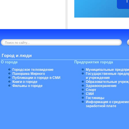
Город и люди
О городе
Предприятия города
Городское телевидение
Муниципальные предпри
Панорама Мирного
Государственные предп
Публикации о городе в СМИ
и учреждения
Книги о городе
Образовательные учреж
Фильмы о городе
Здравоохранение
Спорт
СМИ
Гостиницы
Информация о среднеме
заработной плате