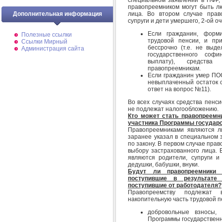
правопреемником могут быть л
лица. Во втором случае прав
Дополнительная информация
супруги и дети умершего, 2-ой оч
Если гражданин, форм
Полезные ссылки
трудовой пенсии, и пр
Ссылки Мирный
бессрочно (т.е. не выд
Администрация сайта
государственного соф
выплату), средства
правопреемникам.
Если гражданин умер ПО
невыплаченный остаток с
ответ на вопрос №11).
Во всех случаях средства пенс
не подлежат налогообложению.
Кто может стать правопреемн
участника Программы государ
Правопреемниками являются ли
заранее указал в специальном 
по закону. В первом случае пра
выбору застрахованного лица. 
являются родители, супруги и
дедушки, бабушки, внуки.
Будут ли правопреемники 
поступившие в результате 
поступившие от работодателя?
Правопреемству подлежат 
накопительную часть трудовой пе
добровольные взносы,
Программы государственн