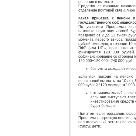
решения о выплате.
Средства пенсионных накопле
отделение почтовой связи, либо 
Какая прибавка к пенсии 
государственного софинансиро
По условиям Программы есл
накопительную часть своей буд
пределах от 2 до 12 тысяч рубл
момента первого взноса гражд
рублей ежегодно, в течение 10 
ПФР (или НПФ, если накопите
фиксируется 120 000 рублей.
софинансирование со стороны г
120 000+120 000= 240 000 руб.
без учета дохода от инве
Если при выходе на пенсию 
пенсионной выплаты на 10 лет,
000 рублей / 120 месяцев =2 000
это минимальный расчет
если они выступают трет
инвестирования средств н
будет больше.
При этом, если гражданин, офо
Программы в срочную пенсионну
невыплаченный остаток пенсио
(супруг, дети).