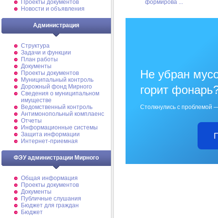
формирова ...
Проекты документов
Новости и объявления
Администрация
Структура
Задачи и функции
План работы
Документы
Не убран мусо
Проекты документов
Муниципальный контроль
горит фонарь
Дорожный фонд Мирного
Cведения о муниципальном
имуществе
Столкнулись с проблемой —
Ведомственный контроль
Антимонопольный комплаенс
Отчеты
Информационные системы
Защита информации
Интернет-приемная
ФЭУ администрации Мирного
Общая информация
Проекты документов
Документы
Публичные слушания
Бюджет для граждан
Бюджет