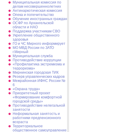
Муниципальная комиссия по
делам несовершеннолетних
Антинаркотическая комиссия
Опека и попечительство
Обучение иностранных граждан
ОСФР по Архангельской
области и НАО
Поддержка участникам СВО
Укрепление общественного
здоровья
ГО и ЧС Мирного информирует
МО МВД России по ЗАТО
г.Мирный
Муниципальная cлужба
Противодействие коррупции
«Профилактика экстремизма и
терроризма»
Мирнинская городская ТИК
Резерв управленческих кадров
Межрайонная ИФНС России №
6
«Охрана труда»
Приоритетный проект
«Формирование комфортной
городской среды»
Противодействие нелегальной
занятости
Неформальная занятость и
работники предпенсионного
возраста
Территориальное
общественное самоуправление