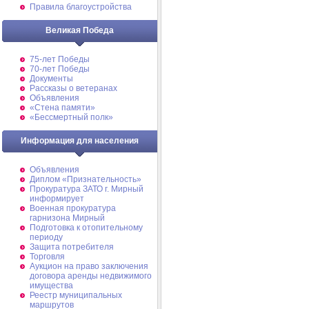
Правила благоустройства
Великая Победа
75-лет Победы
70-лет Победы
Документы
Рассказы о ветеранах
Объявления
«Стена памяти»
«Бессмертный полк»
Информация для населения
Объявления
Диплом «Признательность»
Прокуратура ЗАТО г. Мирный
информирует
Военная прокуратура
гарнизона Мирный
Подготовка к отопительному
периоду
Защита потребителя
Торговля
Аукцион на право заключения
договора аренды недвижимого
имущества
Реестр муниципальных
маршрутов