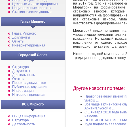
Информация о городе
на 2017 год. Это не «заморозк
Целевые и иные программы
Мораторий на формирование 
Национальные проекты
страховых взносов, которы
Статистические данные
направляются на формирование 
все страховые взносы, упл
Глава Мирного
участвовать в формировании пе
Мораторий никак не влияет на
Глава Мирного
управляющие компании или из
Документы
гражданина. Но каждый гражда
Отчеты
накопления от одного страхо
Интернет-приемная
невыгодно, так как этот шаг ум
Итоги переходной кампании за 
Городской Совет
традиционно подведены к концу I
Структура
Документы
Деятельность
Отчеты
Проекты документов
Публичные слушания
Другие новости по теме:
Информация
Интернет-приемная
Правопреемники имеют пр
умерш ...
Все чаще в клиентские с
КСК Мирного
Архангельской о ...
С 1 января 2010 года в
накопле ...
Общая информация
ПЕНСИОННАЯ СИСТЕМА: 
Структура
Куда подавать заявление
Деятельность