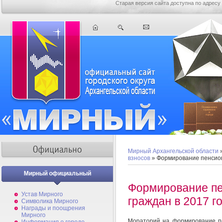
Старая версия сайта доступна по адресу
Мирный Архангельской области
взносов
» Формирование пенсион
Мирный официальный
Формирование п
Устав Мирного
граждан в 2017 г
Символика Мирного
Награды и поощрения
Мирного
Мораторий на формирование п