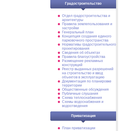
Градостроительство
Отдел градостроительства и
архитектуры
Правила землепользования и
застройки
Генеральный план
Концепция создания единого
парковочного пространства
Нормативы градостроительного
проектирования
Сведения об объектах
Правила благоустройства
Размещение рекламных
конструкций
Реестр выданных разрешений
на строительство и ввод
объектов в эксплуатацию
Документация по планировке
территории
Общественные обсуждения
Публичные слушания
Схема теплоснабжения
Схемы водоснабжения и
водоотведения
Приватизация
План приватизации