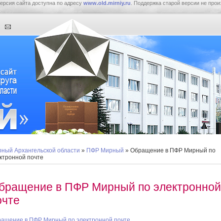
ерсия сайта доступна по адресу
www.old.mirniy.ru
. Поддержка старой версии не прои
ный Архангельской области
»
ПФР Мирный
» Обращение в ПФР Мирный по
ктронной почте
бращение в ПФР Мирный по электронной
очте
ащение в ПФР Мирный по электронной почте....