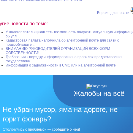
Версия для печати
угие новости по теме:
У налогоплательщиков есть возможность получать актуальную информац
об упл ...
Кадастровая палата напомнила об электронной почте для связи с
правообладате ...
ВНИМАНИЮ РУКОВОДИТЕЛЕЙ ОРГАНИЗАЦИЙ ВСЕХ ФОРМ
СОБСТВЕННОСТИ!
Требования к порядку информирования о правилах предоставления
государственн ...
Информация о задолженности в СМС или на электронной почте
Жалобы на всё
Не убран мусор, яма на дороге, не
горит фонарь?
Столкнулись с проблемой — сообщите о ней!