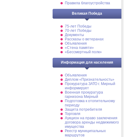
Правила благоустройства
Великая Победа
75-лет Победы
70-лет Победы
Документы
Рассказы о ветеранах
Объявления
«Стена памяти»
«Бессмертный полк»
Информация для населения
Объявления
Диплом «Признательность»
Прокуратура ЗАТО г. Мирный
информирует
Военная прокуратура
гарнизона Мирный
Подготовка к отопительному
периоду
Защита потребителя
Торговля
Аукцион на право заключения
договора аренды недвижимого
имущества
Реестр муниципальных
маршрутов