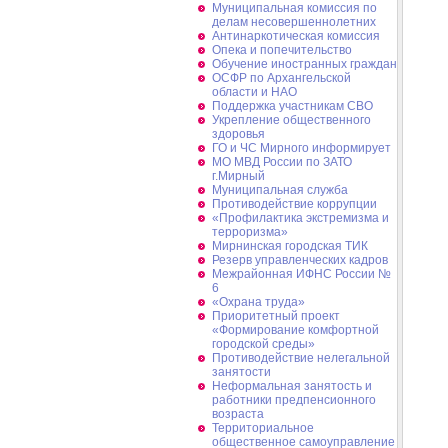
Муниципальная комиссия по
делам несовершеннолетних
Антинаркотическая комиссия
Опека и попечительство
Обучение иностранных граждан
ОСФР по Архангельской
области и НАО
Поддержка участникам СВО
Укрепление общественного
здоровья
ГО и ЧС Мирного информирует
МО МВД России по ЗАТО
г.Мирный
Муниципальная cлужба
Противодействие коррупции
«Профилактика экстремизма и
терроризма»
Мирнинская городская ТИК
Резерв управленческих кадров
Межрайонная ИФНС России №
6
«Охрана труда»
Приоритетный проект
«Формирование комфортной
городской среды»
Противодействие нелегальной
занятости
Неформальная занятость и
работники предпенсионного
возраста
Территориальное
общественное самоуправление