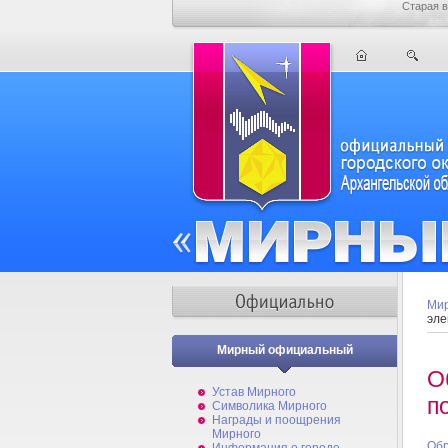
Старая в
Мир
эле
Мирный официальный
О
Устав Мирного
п
Символика Мирного
Награды и поощрения
Мирного
Обр