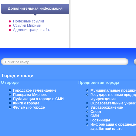
Дополнительная информация
Полезные ссылки
Ссылки Мирный
Администрация сайта
Город и люди
О городе
Предприятия города
Городское телевидение
Муниципальные предпри
Панорама Мирного
Государственные предп
Публикации о городе в СМИ
и учреждения
Книги о городе
Образовательные учреж
Фильмы о городе
Здравоохранение
Спорт
СМИ
Гостиницы
Информация о среднеме
заработной плате