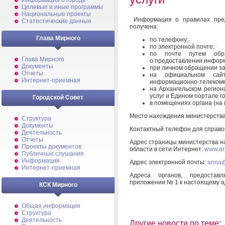
Информация о городе
Целевые и иные программы
Национальные проекты
Информация о правилах пред
Статистические данные
получена:
Глава Мирного
по телефону;
по электронной почте;
по почте путем обр
Глава Мирного
о предоставлении инфор
Документы
при личном обращении за
Отчеты
на официальном сайт
Интернет-приемная
информационно-телекомм
на Архангельском регион
услуг и Едином портале г
Городской Совет
в помещениях органа (на
Место нахождения министерства: 
Структура
Документы
Контактный телефон для справок
Деятельность
Отчеты
Адрес страницы министерства н
Проекты документов
области в сети Интернет:
www.ar
Публичные слушания
Информация
Адрес электронной почты:
anna@
Интернет-приемная
Адреса органов, предостав
приложении № 1 к настоящему а
КСК Мирного
Общая информация
Структура
Деятельность
Другие новости по теме: