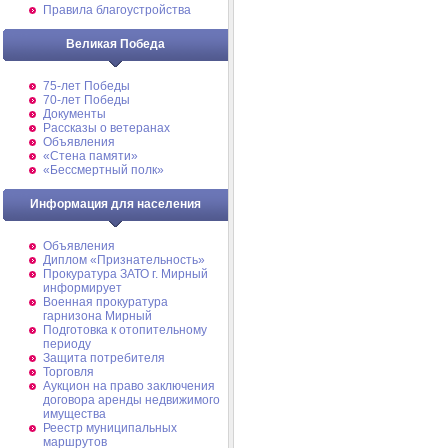
Правила благоустройства
Великая Победа
75-лет Победы
70-лет Победы
Документы
Рассказы о ветеранах
Объявления
«Стена памяти»
«Бессмертный полк»
Информация для населения
Объявления
Диплом «Признательность»
Прокуратура ЗАТО г. Мирный
информирует
Военная прокуратура
гарнизона Мирный
Подготовка к отопительному
периоду
Защита потребителя
Торговля
Аукцион на право заключения
договора аренды недвижимого
имущества
Реестр муниципальных
маршрутов