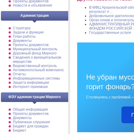
Проекты документов
Новости и объявления
В МФЦ Архангельской обл
результат п ...
Администрация
Добровольное дактилоск
Орган опеки и попечител
АДМИНИСТРАТИВНЫЙ Р
Структура
ФОНДОМ РОССИЙСКОЙ ..
Задачи и функции
Государственные услуги
План работы
Документы
Проекты документов
Муниципальный контроль
Дорожный фонд Мирного
Cведения о муниципальном
имуществе
Ведомственный контроль
Антимонопольный комплаенс
Отчеты
Не убран мусо
Информационные системы
Защита информации
горит фонарь
Интернет-приемная
ФЭУ администрации Мирного
Столкнулись с проблемой —
Общая информация
Проекты документов
Документы
Публичные слушания
Бюджет для граждан
Бюджет