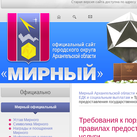
Старая версия сайта доступна по адресу
Мирный Архангельской области
ЕДК и социальным выплатам
» Т
предоставления государственной
Мирный официальный
Требования к по
Устав Мирного
Символика Мирного
правилах предос
Награды и поощрения
Мирного
услуги