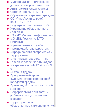
Муниципальная комиссия по
делам несовершеннолетних
Антинаркотическая комиссия
Опека и попечительство
Обучение иностранных граждан
ОСФР по Архангельской
области и НАО
Поддержка участникам СВО
Укрепление общественного
здоровья
ГО и ЧС Мирного информирует
МО МВД России по ЗАТО
г.Мирный
Муниципальная cлужба
Противодействие коррупции
«Профилактика экстремизма и
терроризма»
Мирнинская городская ТИК
Резерв управленческих кадров
Межрайонная ИФНС России №
6
«Охрана труда»
Приоритетный проект
«Формирование комфортной
городской среды»
Противодействие нелегальной
занятости
Неформальная занятость и
работники предпенсионного
возраста
Территориальное
общественное самоуправление