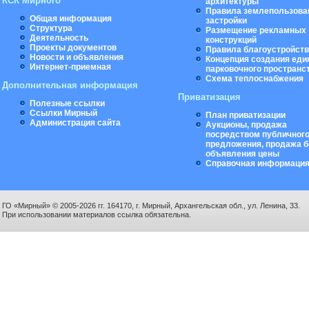
КСК Мирного
архитектуры
Правила землепользова
Общая информация
застройки
Структура
Размещение рекламных
Деятельность
конструкций
Проекты документов
Правила благоустройст
Новости и объявления
Концепция создания еди
Интернет-приемная
парковочного пространс
Схема теплоснабжения
Дополнительная информация
Приватизация
Полезные ссылки
Ссылки Мирный
План приватизации
Администрация сайта
Аукционы, продажа
посредством публичног
предложения, продажа б
объявления цены
Справочная информаци
ГО «Мирный» © 2005-2026 гг. 164170, г. Мирный, Архангельская обл., ул. Ленина, 33.
При использовании материалов ссылка обязательна.