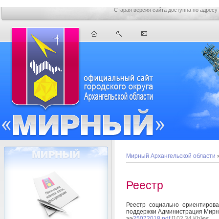
Старая версия сайта доступна по адресу
Мирный Архангельской области
Реестр
Реестр социально ориентирова
поддержки Администрация Мирно
>>
25072018.pdf
[102,34 Kb]
<<