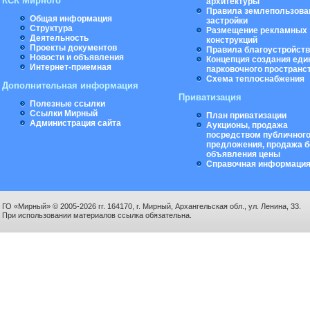
КСК Мирного
архитектуры
Правила землепользова
Общая информация
застройки
Структура
Размещение рекламных
Деятельность
конструкций
Проекты документов
Правила благоустройст
Новости и объявления
Концепция создания еди
Интернет-приемная
парковочного пространс
Схема теплоснабжения
Дополнительная информация
Приватизация
Полезные ссылки
Ссылки Мирный
План приватизации
Администрация сайта
Аукционы, продажа
посредством публичног
предложения, продажа б
объявления цены
Справочная информаци
ГО «Мирный» © 2005-2026 гг. 164170, г. Мирный, Архангельская обл., ул. Ленина, 33.
При использовании материалов ссылка обязательна.