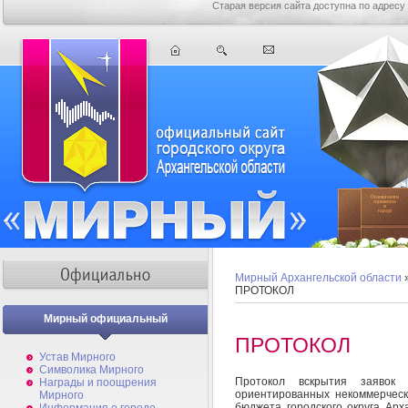
Старая версия сайта доступна по адресу
Мирный Архангельской области
ПРОТОКОЛ
Мирный официальный
ПРОТОКОЛ
Устав Мирного
Символика Мирного
Протокол вскрытия заявок
Награды и поощрения
ориентированных некоммерческ
Мирного
бюджета городского округа Ар