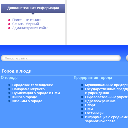
Дополнительная информация
Полезные ссылки
Ссылки Мирный
Администрация сайта
Город и люди
О городе
Предприятия города
Городское телевидение
Муниципальные предпри
Панорама Мирного
Государственные предп
Публикации о городе в СМИ
и учреждения
Книги о городе
Образовательные учреж
Фильмы о городе
Здравоохранение
Спорт
СМИ
Гостиницы
Информация о среднеме
заработной плате