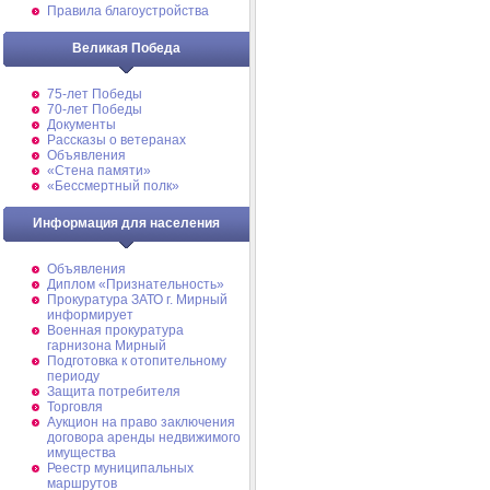
Правила благоустройства
Великая Победа
75-лет Победы
70-лет Победы
Документы
Рассказы о ветеранах
Объявления
«Стена памяти»
«Бессмертный полк»
Информация для населения
Объявления
Диплом «Признательность»
Прокуратура ЗАТО г. Мирный
информирует
Военная прокуратура
гарнизона Мирный
Подготовка к отопительному
периоду
Защита потребителя
Торговля
Аукцион на право заключения
договора аренды недвижимого
имущества
Реестр муниципальных
маршрутов