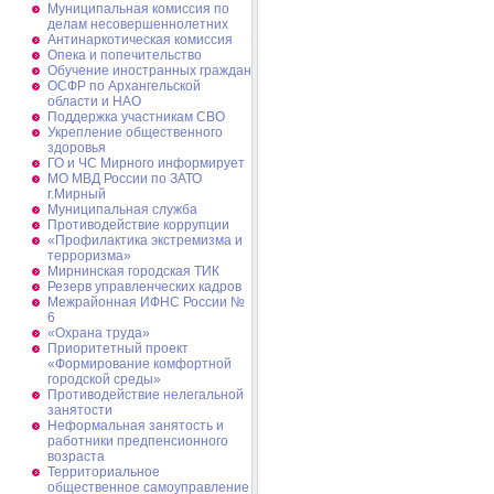
Муниципальная комиссия по
делам несовершеннолетних
Антинаркотическая комиссия
Опека и попечительство
Обучение иностранных граждан
ОСФР по Архангельской
области и НАО
Поддержка участникам СВО
Укрепление общественного
здоровья
ГО и ЧС Мирного информирует
МО МВД России по ЗАТО
г.Мирный
Муниципальная cлужба
Противодействие коррупции
«Профилактика экстремизма и
терроризма»
Мирнинская городская ТИК
Резерв управленческих кадров
Межрайонная ИФНС России №
6
«Охрана труда»
Приоритетный проект
«Формирование комфортной
городской среды»
Противодействие нелегальной
занятости
Неформальная занятость и
работники предпенсионного
возраста
Территориальное
общественное самоуправление