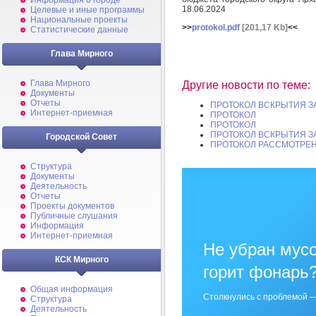
Информация о городе
18.06.2024
Целевые и иные программы
Национальные проекты
>>
protokol.pdf
[201,17 Kb]
<<
Статистические данные
Глава Мирного
Глава Мирного
Другие новости по теме:
Документы
Отчеты
ПРОТОКОЛ ВСКРЫТИЯ З
Интернет-приемная
ПРОТОКОЛ
ПРОТОКОЛ
ПРОТОКОЛ ВСКРЫТИЯ З
Городской Совет
ПРОТОКОЛ РАССМОТРЕН
Структура
Документы
Деятельность
Отчеты
Проекты документов
Публичные слушания
Информация
Интернет-приемная
Не убран мусо
КСК Мирного
горит фонарь
Общая информация
Столкнулись с проблемой —
Структура
Деятельность