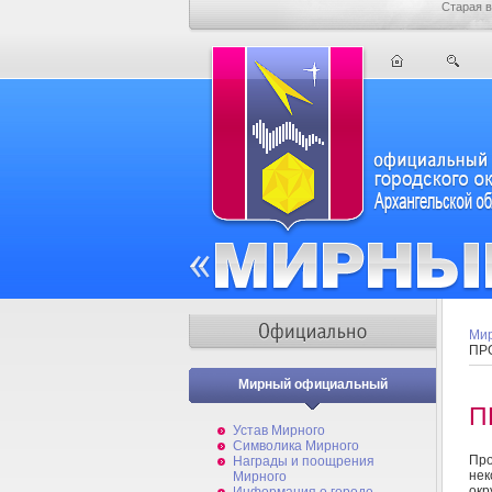
Старая в
Мир
ПР
Мирный официальный
П
Устав Мирного
Символика Мирного
Про
Награды и поощрения
нек
Мирного
окр