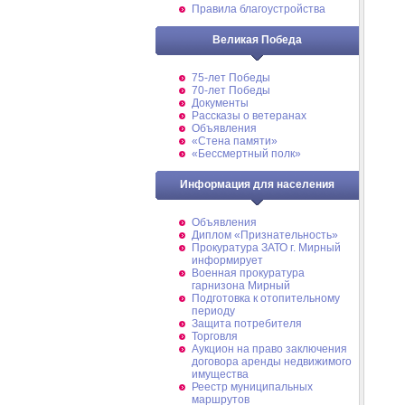
Правила благоустройства
Великая Победа
75-лет Победы
70-лет Победы
Документы
Рассказы о ветеранах
Объявления
«Стена памяти»
«Бессмертный полк»
Информация для населения
Объявления
Диплом «Признательность»
Прокуратура ЗАТО г. Мирный
информирует
Военная прокуратура
гарнизона Мирный
Подготовка к отопительному
периоду
Защита потребителя
Торговля
Аукцион на право заключения
договора аренды недвижимого
имущества
Реестр муниципальных
маршрутов