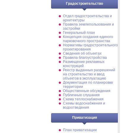
Градостроительство
Отдел градостроительства и
архитектуры
Правила землепользования и
застройки
Генеральный план
Концепция создания единого
парковочного пространства
Нормативы градостроительного
проектирования
Сведения об объектах
Правила благоустройства
Размещение рекламных
конструкций
Реестр выданных разрешений
на строительство и ввод
объектов в эксплуатацию
Документация по планировке
территории
Общественные обсуждения
Публичные слушания
Схема теплоснабжения
Схемы водоснабжения и
водоотведения
Приватизация
План приватизации