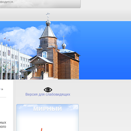
зводится.
О
»
Версия для слабовидящих
нных
кого