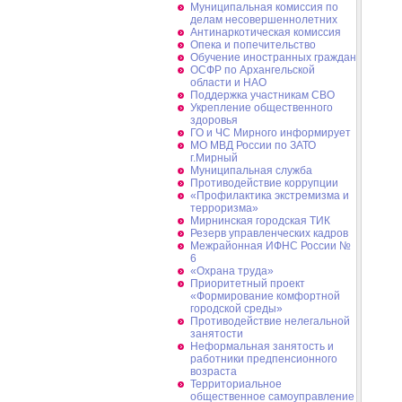
Муниципальная комиссия по
делам несовершеннолетних
Антинаркотическая комиссия
Опека и попечительство
Обучение иностранных граждан
ОСФР по Архангельской
области и НАО
Поддержка участникам СВО
Укрепление общественного
здоровья
ГО и ЧС Мирного информирует
МО МВД России по ЗАТО
г.Мирный
Муниципальная cлужба
Противодействие коррупции
«Профилактика экстремизма и
терроризма»
Мирнинская городская ТИК
Резерв управленческих кадров
Межрайонная ИФНС России №
6
«Охрана труда»
Приоритетный проект
«Формирование комфортной
городской среды»
Противодействие нелегальной
занятости
Неформальная занятость и
работники предпенсионного
возраста
Территориальное
общественное самоуправление