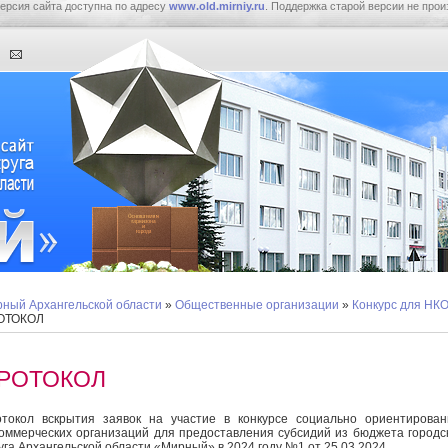
ерсия сайта доступна по адресу
www.old.mirniy.ru
. Поддержка старой версии не прои
ный Архангельской области
»
Общественные организации
»
Конкурс для НК
ОТОКОЛ
РОТОКОЛ
токол вскрытия заявок на участие в конкурсе социально ориентирова
оммерческих организаций для предоставления субсидий из бюджета городс
уга Архангельской области «Мирный» в 2024 году №1 от 25.03.2024