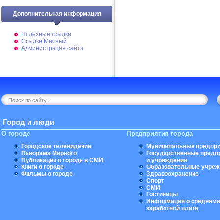
Дополнительная информация
Полезные ссылки
Ссылки Мирный
Администрация сайта
Город и люди
О городе
Предприятия города
Городское телевидение
Муниципальные предпри
Панорама Мирного
Государственные предп
Публикации о городе в СМИ
и учреждения
Книги о городе
Образовательные учреж
Фильмы о городе
Здравоохранение
Спорт
СМИ
Гостиницы
Информация о среднеме
заработной плате