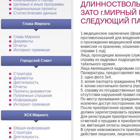
Информация о городе
ДЛИННОСТВОЛЬ
Целевые и иные программы
Национальные проекты
ЗАТО г.МИРНЫЙ
Статистические данные
СЛЕДУЮЩИЙ ПА
Глава Мирного
1.медицинское заключение (форм
Глава Мирного
противопоказаний для владения
Документы
о прохождении медицинской ком
Отчеты
комиссии «к хранению, ношению 
Интернет-приемная
справки 1 год)
Лица, проходящие военную служ
справку из кадровых подраздел
Городской Совет
табельного оружия.
Лица являющиеся кадровыми со
Прокуратуры, предоставляют ме
Структура
2. одно фото 3х4.
Документы
3. копия паспорта гражданина РФ
Деятельность
4. копию охотничьего билета (пр
Отчеты
5. справку из государственных 
Проекты документов
отсутствии нарушений правил ох
Публичные слушания
По месту проживания гражданин
Информация
исключен доступ посторонних ли
Интернет-приемная
После приобретения оружия, гра
должен зарегистрировать оружи
КСК Мирного
Для регистрации приобретенног
отметкой о продаже и приобрете
см, квитанция оплаты лицензион
Общая информация
В случае невозможности приобре
Структура
действия лицензии, лицензия по
Деятельность