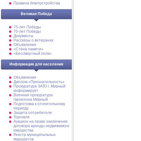
Правила благоустройства
Великая Победа
75-лет Победы
70-лет Победы
Документы
Рассказы о ветеранах
Объявления
«Стена памяти»
«Бессмертный полк»
Информация для населения
Объявления
Диплом «Признательность»
Прокуратура ЗАТО г. Мирный
информирует
Военная прокуратура
гарнизона Мирный
Подготовка к отопительному
периоду
Защита потребителя
Торговля
Аукцион на право заключения
договора аренды недвижимого
имущества
Реестр муниципальных
маршрутов