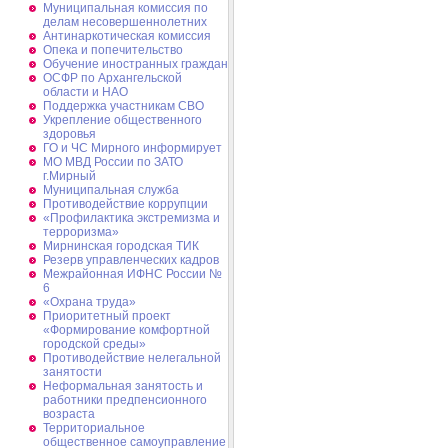
Муниципальная комиссия по
делам несовершеннолетних
Антинаркотическая комиссия
Опека и попечительство
Обучение иностранных граждан
ОСФР по Архангельской
области и НАО
Поддержка участникам СВО
Укрепление общественного
здоровья
ГО и ЧС Мирного информирует
МО МВД России по ЗАТО
г.Мирный
Муниципальная cлужба
Противодействие коррупции
«Профилактика экстремизма и
терроризма»
Мирнинская городская ТИК
Резерв управленческих кадров
Межрайонная ИФНС России №
6
«Охрана труда»
Приоритетный проект
«Формирование комфортной
городской среды»
Противодействие нелегальной
занятости
Неформальная занятость и
работники предпенсионного
возраста
Территориальное
общественное самоуправление