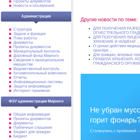
Проекты документов
Новости и объявления
Администрация
Другие новости по теме:
ДЛЯ ПОЛУЧЕНИЯ РАЗРЕ
Структура
ОГНЕСТРЕЛЬНОГО ГЛАДК
Задачи и функции
ДЛЯ ПОЛУЧЕНИЯ ЛИЦЕН
План работы
ХРАНЕНИЕ И НОШЕНИ ...
Документы
О сроках действия медиц
Проекты документов
приобре ...
Муниципальный контроль
Для граждан, впервые п
Дорожный фонд Мирного
ПРАВИЛА ХРАНЕНИЯ, Н
Cведения о муниципальном
ГРАЖДАНСКОГО ОРУЖИ
имуществе
Ведомственный контроль
Антимонопольный комплаенс
Отчеты
Информационные системы
Защита информации
Интернет-приемная
ФЭУ администрации Мирного
Не убран мусо
Общая информация
горит фонарь
Проекты документов
Документы
Публичные слушания
Столкнулись с проблемой —
Бюджет для граждан
Бюджет