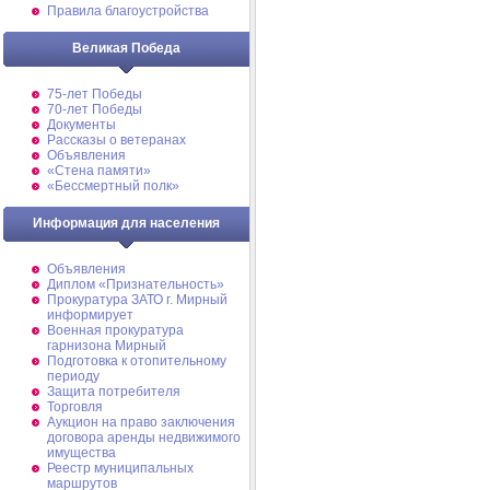
Правила благоустройства
Великая Победа
75-лет Победы
70-лет Победы
Документы
Рассказы о ветеранах
Объявления
«Стена памяти»
«Бессмертный полк»
Информация для населения
Объявления
Диплом «Признательность»
Прокуратура ЗАТО г. Мирный
информирует
Военная прокуратура
гарнизона Мирный
Подготовка к отопительному
периоду
Защита потребителя
Торговля
Аукцион на право заключения
договора аренды недвижимого
имущества
Реестр муниципальных
маршрутов