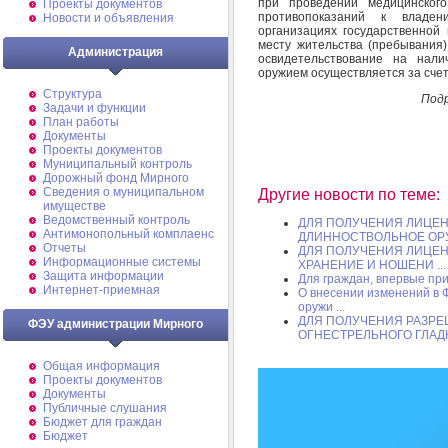
при проведении медицинского
Проекты документов
противопоказаний к владе
Новости и объявления
организациях государственной
месту жительства (пребывания
Администрация
освидетельствование на нали
оружием осуществляется за счет
Структура
Под
Задачи и функции
План работы
Документы
Проекты документов
Муниципальный контроль
Дорожный фонд Мирного
Cведения о муниципальном
Другие новости по теме:
имуществе
Ведомственный контроль
ДЛЯ ПОЛУЧЕНИЯ ЛИЦЕН
Антимонопольный комплаенс
ДЛИННОСТВОЛЬНОЕ ОРУ 
Отчеты
ДЛЯ ПОЛУЧЕНИЯ ЛИЦЕН
Информационные системы
ХРАНЕНИЕ И НОШЕНИ ...
Защита информации
Для граждан, впервые п
Интернет-приемная
О внесении изменений в 
оружи ...
ДЛЯ ПОЛУЧЕНИЯ РАЗРЕ
ФЭУ администрации Мирного
ОГНЕСТРЕЛЬНОГО ГЛАДК
Общая информация
Проекты документов
Документы
Публичные слушания
Бюджет для граждан
Бюджет