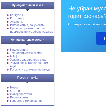
Муниципальный заказ
Не убран мусо
горит фонарь
Конкурсы
Котировки
Аукционы
Столкнулись с проблемой —
Информация, документы
Проекты правовых актов о
нормировании в сфере закупок
Муниципальные услуги
Информация
Технологические схемы
МФЦ
Услуги в электронном виде
Услуги опеки в электронном
виде
Госуслуги в электронном виде
Пресс-служба
Новости
Статьи
Фоторепортажи
Видеосюжеты
Городское телевидение