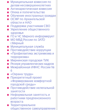
Муниципальная комиссия по
делам несовершеннолетних
Антинаркотическая комиссия
Опека и попечительство
Обучение иностранных граждан
ОСФР по Архангельской
области и НАО
Поддержка участникам СВО
Укрепление общественного
здоровья
ГО и ЧС Мирного информирует
МО МВД России по ЗАТО
г.Мирный
Муниципальная cлужба
Противодействие коррупции
«Профилактика экстремизма и
терроризма»
Мирнинская городская ТИК
Резерв управленческих кадров
Межрайонная ИФНС России №
6
«Охрана труда»
Приоритетный проект
«Формирование комфортной
городской среды»
Противодействие нелегальной
занятости
Неформальная занятость и
работники предпенсионного
возраста
Территориальное
общественное самоуправление