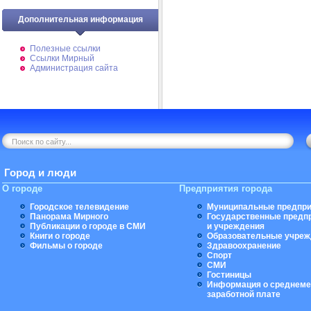
Дополнительная информация
Полезные ссылки
Ссылки Мирный
Администрация сайта
Город и люди
О городе
Предприятия города
Городское телевидение
Муниципальные предпри
Панорама Мирного
Государственные предп
Публикации о городе в СМИ
и учреждения
Книги о городе
Образовательные учреж
Фильмы о городе
Здравоохранение
Спорт
СМИ
Гостиницы
Информация о среднеме
заработной плате