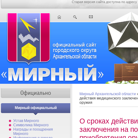
Старая версия сайта доступна по адресу
Мирный Архангельской области
действия медицинского заключе
оружия
Мирный официальный
О сроках действ
Устав Мирного
Символика Мирного
заключения на п
Награды и поощрения
Мирного
приобретения ор