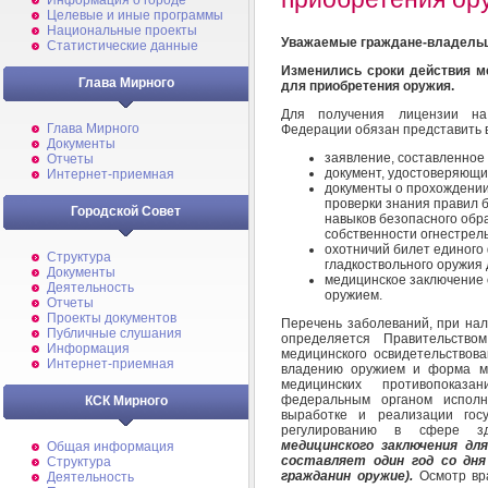
Информация о городе
Целевые и иные программы
Национальные проекты
Уважаемые граждане-владельц
Статистические данные
Изменились сроки действия м
Глава Мирного
для приобретения оружия.
Для получения лицензии на
Глава Мирного
Федерации обязан представить в
Документы
заявление, составленное
Отчеты
документ, удостоверяющи
Интернет-приемная
документы о прохождении
проверки знания правил 
Городской Совет
навыков безопасного обр
собственности огнестрель
охотничий билет единого
Структура
гладкоствольного оружия 
Документы
медицинское заключение 
Деятельность
оружием.
Отчеты
Проекты документов
Перечень заболеваний, при нал
Публичные слушания
определяется Правительство
Информация
медицинского освидетельствов
Интернет-приемная
владению оружием и форма ме
медицинских противопоказ
федеральным органом исполн
КСК Мирного
выработке и реализации госу
регулированию в сфере з
медицинского заключения дл
Общая информация
составляет один год со дня
Структура
гражданин оружие).
Осмотр вра
Деятельность