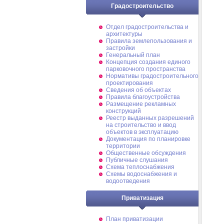
Градостроительство
Отдел градостроительства и
архитектуры
Правила землепользования и
застройки
Генеральный план
Концепция создания единого
парковочного пространства
Нормативы градостроительного
проектирования
Сведения об объектах
Правила благоустройства
Размещение рекламных
конструкций
Реестр выданных разрешений
на строительство и ввод
объектов в эксплуатацию
Документация по планировке
территории
Общественные обсуждения
Публичные слушания
Схема теплоснабжения
Схемы водоснабжения и
водоотведения
Приватизация
План приватизации