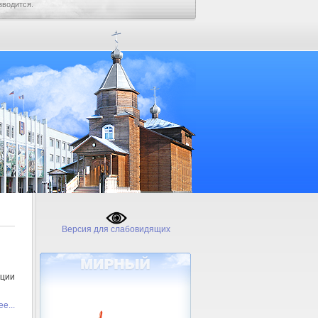
зводится.
Версия для слабовидящих
ции
е...