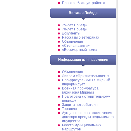
Правила благоустройства
Великая Победа
75-лет Победы
70-лет Победы
Документы
Рассказы о ветеранах
Объявления
«Стена памяти»
«Бессмертный полк»
Информация для населения
Объявления
Диплом «Признательность»
Прокуратура ЗАТО г. Мирный
информирует
Военная прокуратура
гарнизона Мирный
Подготовка к отопительному
периоду
Защита потребителя
Торговля
Аукцион на право заключения
договора аренды недвижимого
имущества
Реестр муниципальных
маршрутов