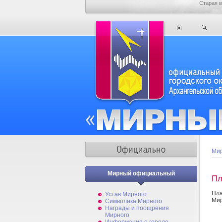
Старая в
Мир
Мирный официальный
Пл
Пл
Устав Мирного
Мир
Символика Мирного
Награды и поощрения
Мирного