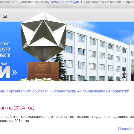
ерсия сайта доступна по адресу
www.old.mirniy.ru
. Поддержка старой версии не прои
ный Архангельской области
»
Охрана труда
»
Планирование мероприятий
ан на 2014 год
ан работы координационного совета по охране труда при администра
ного на 2014 год
Подробне