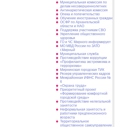
Муниципальная комиссия по
делам несовершеннолетних
Антинаркотическая комиссия
Опека и попечительство
Обучение иностранных граждан
ОСФР по Архангельской
области и НАО
Поддержка участникам СВО
Укрепление общественного
здоровья
ГО и ЧС Мирного информирует
МО МВД России по ЗАТО
г.Мирный
Муниципальная cлужба
Противодействие коррупции
«Профилактика экстремизма и
терроризма»
Мирнинская городская ТИК
Резерв управленческих кадров
Межрайонная ИФНС России №
6
«Охрана труда»
Приоритетный проект
«Формирование комфортной
городской среды»
Противодействие нелегальной
занятости
Неформальная занятость и
работники предпенсионного
возраста
Территориальное
общественное самоуправление