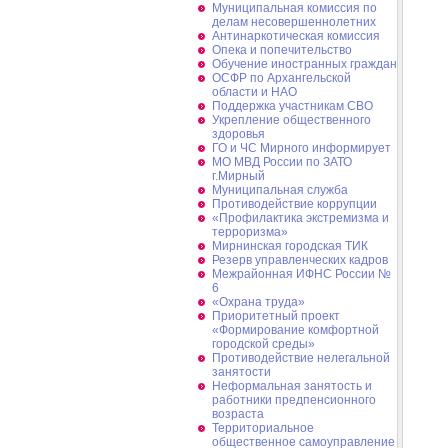
Муниципальная комиссия по
делам несовершеннолетних
Антинаркотическая комиссия
Опека и попечительство
Обучение иностранных граждан
ОСФР по Архангельской
области и НАО
Поддержка участникам СВО
Укрепление общественного
здоровья
ГО и ЧС Мирного информирует
МО МВД России по ЗАТО
г.Мирный
Муниципальная cлужба
Противодействие коррупции
«Профилактика экстремизма и
терроризма»
Мирнинская городская ТИК
Резерв управленческих кадров
Межрайонная ИФНС России №
6
«Охрана труда»
Приоритетный проект
«Формирование комфортной
городской среды»
Противодействие нелегальной
занятости
Неформальная занятость и
работники предпенсионного
возраста
Территориальное
общественное самоуправление