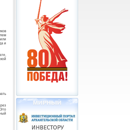
иков
лем
или
да и
те,
кой
вать
ерез
Это
иный