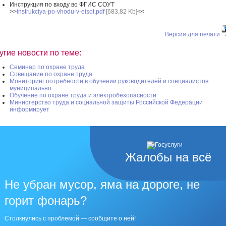
Инструкция по входу во ФГИС СОУТ
>>
instrukciya-po-vhodu-v-eisot.pdf
[683,82 Kb]
<<
Версия для печати
угие новости по теме:
Семинар по охране труда
Совещание по охране труда
Мониторинг потребности в обучении руководителей и специалистов
муниципально ...
Обучение по охране труда и электробезопасности
Министерство труда и социальной защиты Российской Федерации
информирует
Жалобы на всё
Не убран мусор, яма на дороге, не
горит фонарь?
Столкнулись с проблемой — сообщите о ней!