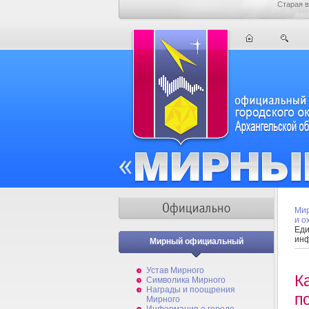
Старая в
Мир
и о
Еди
инф
Мирный официальный
Устав Мирного
К
Символика Мирного
Награды и поощрения
п
Мирного