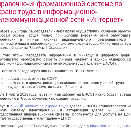
правочно-информационной системе по
хране труда в информационно-
елекоммуникационной сети «Интернет»
 марта 2023 года работодатели имеют право осуществлять обучение работн
просам охраны труда только при условии внесения этим работодате
формации в личный кабинет индивидуального предпринимателя 
дического лица в информационной системе охраны труда Министерства тру
иальной защиты Российской Федерации
.
я того чтобы передавать информацию в Минтруд в цифровом форма
отодателю необходимо открыть личный кабинет в единой общероссийс
авочно-информационной системе по охране труда (далее – ЕИСОТ).
1 марта 2023 года через личный кабинет на ЕИСОТ можно:
просматривать отчёт по СОУТ;
передавать и просматривать декларацию соответствия условий труда
государственным нормативным требованиям.
ле 1 марта 2023 года через личный кабинет на ЕИСОТ нужно будет переда
ормацию в Реестр обученных по охране труда лиц.
ступ в
личный кабинет по охране труда
(далее – ЛКОТ) осуществляется ч
иную систему идентификации и авторизации (далее – ЕСИА). 
ударственная информационная система используется для доступа на Ед
тал государственных услуг (далее – ЕПГУ).
 авторизации в ЛКОТ необходимо перейти по адресу
https://lkot.mintrud.gov.ru/