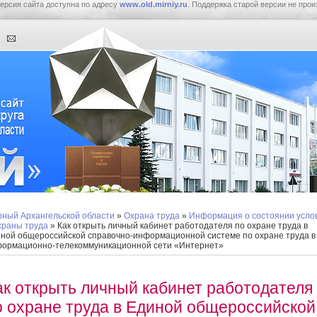
ерсия сайта доступна по адресу
www.old.mirniy.ru
. Поддержка старой версии не прои
ный Архангельской области
»
Охрана труда
»
Информация о состоянии усло
храны труда
» Как открыть личный кабинет работодателя по охране труда в
ной общероссийской справочно-информационной системе по охране труда в
ормационно-телекоммуникационной сети «Интернет»
ак открыть личный кабинет работодателя
о охране труда в Единой общероссийской