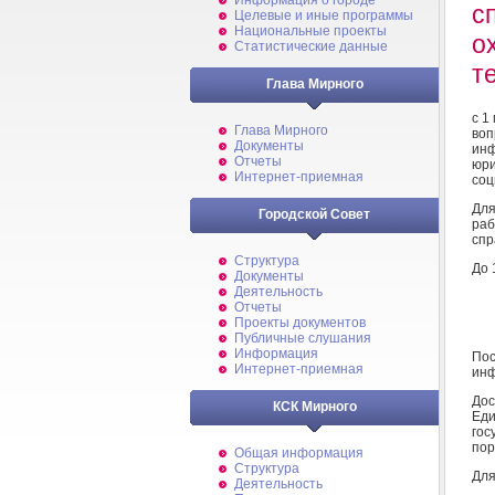
Информация о городе
с
Целевые и иные программы
Национальные проекты
о
Статистические данные
т
Глава Мирного
с 1
Глава Мирного
во
Документы
ин
Отчеты
юри
Интернет-приемная
соц
Дл
Городской Совет
раб
спр
Структура
До 
Документы
Деятельность
Отчеты
Проекты документов
Публичные слушания
Информация
Пос
Интернет-приемная
инф
До
КСК Мирного
Ед
гос
пор
Общая информация
Структура
Для
Деятельность