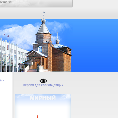
зводится.
вий
Версия для слабовидящих