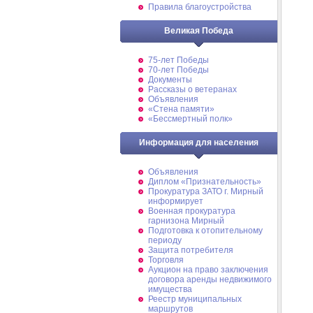
Правила благоустройства
Великая Победа
75-лет Победы
70-лет Победы
Документы
Рассказы о ветеранах
Объявления
«Стена памяти»
«Бессмертный полк»
Информация для населения
Объявления
Диплом «Признательность»
Прокуратура ЗАТО г. Мирный
информирует
Военная прокуратура
гарнизона Мирный
Подготовка к отопительному
периоду
Защита потребителя
Торговля
Аукцион на право заключения
договора аренды недвижимого
имущества
Реестр муниципальных
маршрутов