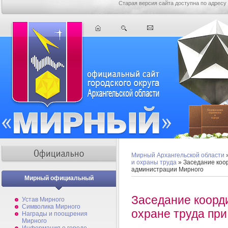
Старая версия сайта доступна по адресу
Мирный Архангельской области
и охраны труда
» Заседание коо
администрации Мирного
Мирный официальный
Заседание коорд
Устав Мирного
Символика Мирного
охране труда пр
Награды и поощрения
Мирного