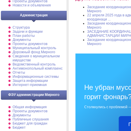
Проекты документов
Новости и объявления
Заседание координационн
Мирного
22 апреля 2025 года в а
Администрация
координаци ...
Заседание координационн
Мирного
Структура
ЗАСЕДАНИЕ КООРДИНАЦ
Задачи и функции
АДМИНИСТАРЦИИ МИРН
План работы
Заседание координационн
Документы
Мирного
Проекты документов
Муниципальный контроль
Дорожный фонд Мирного
Cведения о муниципальном
имуществе
Ведомственный контроль
Антимонопольный комплаенс
Отчеты
Информационные системы
Защита информации
Интернет-приемная
Не убран мусо
горит фонарь
ФЭУ администрации Мирного
Столкнулись с проблемой —
Общая информация
Проекты документов
Документы
Публичные слушания
Бюджет для граждан
Бюджет