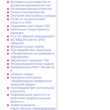
Муниципальная комиссия по
делам несовершеннолетних
Антинаркотическая комиссия
Опека и попечительство
Обучение иностранных граждан
ОСФР по Архангельской
области и НАО
Поддержка участникам СВО
Укрепление общественного
здоровья
ГО и ЧС Мирного информирует
МО МВД России по ЗАТО
г.Мирный
Муниципальная cлужба
Противодействие коррупции
«Профилактика экстремизма и
терроризма»
Мирнинская городская ТИК
Резерв управленческих кадров
Межрайонная ИФНС России №
6
«Охрана труда»
Приоритетный проект
«Формирование комфортной
городской среды»
Противодействие нелегальной
занятости
Неформальная занятость и
работники предпенсионного
возраста
Территориальное
общественное самоуправление