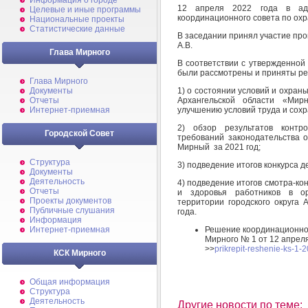
Информация о городе
12 апреля 2022 года в ад
Целевые и иные программы
координационного совета по охр
Национальные проекты
Статистические данные
В заседании принял участие пр
А.В.
Глава Мирного
В соответствии с утвержденной
были рассмотрены и приняты р
Глава Мирного
1) о состоянии условий и охраны
Документы
Архангельской области «Ми
Отчеты
улучшению условий труда и сохр
Интернет-приемная
2) обзор результатов контр
Городской Совет
требований законодательства о
Мирный за 2021 год;
Структура
3) подведение итогов конкурса д
Документы
Деятельность
4) подведение итогов смотра-ко
Отчеты
и здоровья работников в ор
Проекты документов
территории городского округа
Публичные слушания
года.
Информация
Решение координационног
Интернет-приемная
Мирного № 1 от 12 апреля
>>
prikrepit-reshenie-ks-1-
КСК Мирного
Общая информация
Структура
Деятельность
Другие новости по теме: