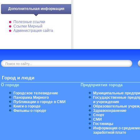
Дополнительная информация
Полезные ссылки
Ссылки Мирный
Администрация сайта
Город и люди
О городе
Предприятия города
Городское телевидение
Муниципальные предпри
Панорама Мирного
Государственные предп
Публикации о городе в СМИ
и учреждения
Книги о городе
Образовательные учреж
Фильмы о городе
Здравоохранение
Спорт
СМИ
Гостиницы
Информация о среднеме
заработной плате