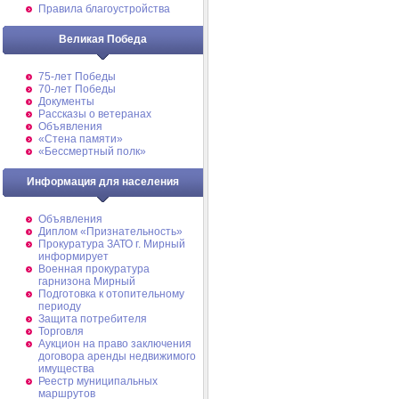
Правила благоустройства
Великая Победа
75-лет Победы
70-лет Победы
Документы
Рассказы о ветеранах
Объявления
«Стена памяти»
«Бессмертный полк»
Информация для населения
Объявления
Диплом «Признательность»
Прокуратура ЗАТО г. Мирный
информирует
Военная прокуратура
гарнизона Мирный
Подготовка к отопительному
периоду
Защита потребителя
Торговля
Аукцион на право заключения
договора аренды недвижимого
имущества
Реестр муниципальных
маршрутов