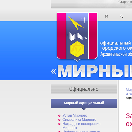
Старая в
Мир
и о
адм
Мирный официальный
З
Устав Мирного
Символика Мирного
о
Награды и поощрения
Мирного