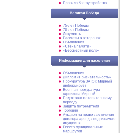
Правила благоустройства
Великая Победа
75-лет Победы
70-лет Победы
Документы
Рассказы о ветеранах
Объявления
«Стена памяти»
«Бессмертный полк»
Информация для населения
Объявления
Диплом «Признательность»
Прокуратура ЗАТО г. Мирный
информирует
Военная прокуратура
гарнизона Мирный
Подготовка к отопительному
периоду
Защита потребителя
Торговля
Аукцион на право заключения
договора аренды недвижимого
имущества
Реестр муниципальных
маршрутов