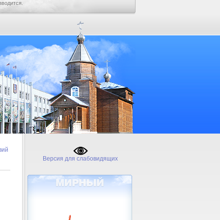
зводится.
вий
Версия для слабовидящих