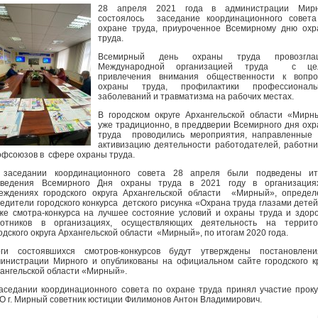
28 апреля 2021 года в администрации Мирн
состоялось заседание координационного совета
охране труда, приуроченное Всемирному дню ох
труда.
Всемирный день охраны труда провозгла
Международной организацией труда с це
привлечения внимания общественности к вопро
охраны труда, профилактики профессиональ
заболеваний и травматизма на рабочих местах.
В городском округе Архангельской области «Мирн
уже традиционно, в преддверии Всемирного дня ох
труда проводились мероприятия, направленные
активизацию деятельности работодателей, работни
фсоюзов в сфере охраны труда.
 заседании координационного совета 28 апреля были подведены ит
оведения Всемирного Дня охраны труда в 2021 году в организация
еждениях городского округа Архангельской области «Мирный», опреде
едители городского конкурса детского рисунка «Охрана труда глазами детей
же смотра-конкурса на лучшее состояние условий и охраны труда и здор
ботников в организациях, осуществляющих деятельность на террито
одского округа Архангельской области «Мирный», по итогам 2020 года.
оги состоявшихся смотров-конкурсов будут утверждены постановлени
инистрации Мирного и опубликованы на официальном сайте городского к
ангельской области «Мирный».
аседании координационного совета по охране труда принял участие прок
О г. Мирный советник юстиции Филимонов Антон Владимирович.