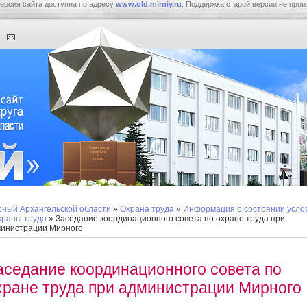
ерсия сайта доступна по адресу
www.old.mirniy.ru
. Поддержка старой версии не прои
ный Архангельской области
»
Охрана труда
»
Информация о состоянии усло
храны труда
» Заседание координационного совета по охране труда при
инистрации Мирного
аседание координационного совета по
хране труда при администрации Мирного