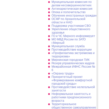
Муниципальная комиссия по
делам несовершеннолетних
Антинаркотическая комиссия
Опека и попечительство
Обучение иностранных граждан
ОСФР по Архангельской
области и НАО
Поддержка участникам СВО
Укрепление общественного
здоровья
ГО и ЧС Мирного информирует
МО МВД России по ЗАТО
г.Мирный
Муниципальная cлужба
Противодействие коррупции
«Профилактика экстремизма и
терроризма»
Мирнинская городская ТИК
Резерв управленческих кадров
Межрайонная ИФНС России №
6
«Охрана труда»
Приоритетный проект
«Формирование комфортной
городской среды»
Противодействие нелегальной
занятости
Неформальная занятость и
работники предпенсионного
возраста
Территориальное
общественное самоуправление