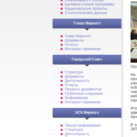
Информация о городе
Целевые и иные программы
Национальные проекты
Статистические данные
Глава Мирного
Глава Мирного
Документы
Отчеты
Интернет-приемная
Городской Совет
Про
Структура
На
Документы
пр
Деятельность
учр
Отчеты
поб
Проекты документов
так
Публичные слушания
ра
Информация
гор
Интернет-приемная
Ит
адм
КСК Мирного
Арх
В з
Общая информация
ЗАТ
Структура
Деятельность