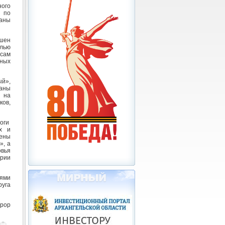
ого
 по
раны
шен
лью
сам
ных
ый»,
раны
 на
ков,
оги
х и
лены
», а
овья
рии
ями
руга
урор