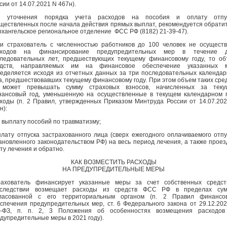
сии от 14.07.2021 N 467н).
я уточнения порядка учета расходов на пособия и оплату отпус
ществленных после начала действия прямых выплат, рекомендуется обрати
рхангельское региональное отделение ФСС РФ (8182) 21-39-47).
и страхователь с численностью работников до 100 человек не осущест
сходов на финансирование предупредительных мер в течение д
ледовательных лет, предшествующих текущему финансовому году, то о
едств, направляемых им на финансовое обеспечение указанных м
еделяется исходя из отчетных данных за три последовательных календа
а, предшествовавших текущему финансовому году. При этом объем таких сре
 может превышать сумму страховых взносов, начисленных за теку
ансовый год, уменьшенную на осуществленные в текущем календарном 
ходы (п. 2 Правил, утвержденных Приказом Минтруда России от 14.07.20
н):
а выплату пособий по травматизму;
плату отпуска застрахованного лица (сверх ежегодного оплачиваемого отпу
ановленного законодательством РФ) на весь период лечения, а также проез
ту лечения и обратно.
КАК ВОЗМЕСТИТЬ РАСХОДЫ
НА ПРЕДУПРЕДИТЕЛЬНЫЕ МЕРЫ
рахователь финансирует указанные меры за счет собственных средст
оследствии возмещает расходы из средств ФСС РФ в пределах сум
гласованной с его территориальным органом (п. 2 Правил финансов
спечения предупредительных мер, ст. 6 Федерального закона от 29.12.20
8-ФЗ, п. п. 2, 3 Положения об особенностях возмещения расходов
дупредительные меры в 2021 году).