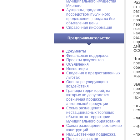
муниципального имущества
Раз
Мирного
от 
Аукционы, продажа
рас
посредством публичного
не
предложения, продажа без
про
объявления цены
пер
Справочная информация
во
на
рас
Предпринимательство
пор
дей
ФС
Документы
Финансовая поддержка
Что
Проекты документов
пре
Объявления
обе
Инвестиции
пре
Сведения о предоставленных
Мин
льготах
Оценка регулирующего
За
воздействия
пр
Границы территорий, на
пре
которых не допускается
При
розничная продажа
алкогольной продукции
- в
Схема размещения
нем
нестационарных торговых
объектов на территории
- л
муниципального образования
Схема размещения рекламных
- ч
конструкций
- п
Имущественная поддержка
Полезные ссылки