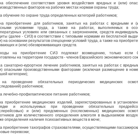
на обеспечение соответствия уровня воздействия вредных и (или) опа
изводственных факторов на рабочих местах нормам охраны труда;
на обучение по охране труда определенных категорий работников;
на приобретение для работников, занятых на работах с вредными и (
асными условиями труда, а также на работах, выполняемых в осо
пературных условиях или связанных с загрязнением, средств индивидуал
иты (далее - СИЗ) в соответствии с типовыми нормами их бесплатной выда
и) на основании результатов спецоценки условий труда, а также на приобрет
вающих и (или) обезвреживающих средств.
сходы на приобретение СИЗ подлежат возмещению, только если 
отовлены на территории государств - членов Евразийского экономического со
на санаторно-курортное лечение работников, занятых на работах с вредны
и) опасными производственными факторами (исключая размещение в ном
шей категории);
 на проведение обязательных периодических медицинских осмот
следований) работников;
на лечебно-профилактическое питание работников;
на приобретение медицинских изделий, зарегистрированных в установле
рядке и используемых при проведении обязательных предрейсо
слерейсовых) и (или) предсменных (послесменных) медицинских осмо
отников для количественного определения алкоголя в выдыхаемом воздух
же определения наличия психоактивных веществ в моче;
на приобретение тахографов страхователями, осуществляющими пассажирск
зовые перевозки;