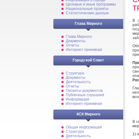
Информация о городе
Целевые и иные программы
Т
Национальные проекты
Статистические данные
В с
Глава Мирного
ра
гос
мер
Глава Мирного
заб
Документы
Отчеты
Обя
Интернет-приемная
пр
пре
Городской Совет
Пр
про
сан
Структура
оп
Документы
Рос
Деятельность
Отчеты
Гла
Проекты документов
нел
Публичные слушания
воз
Информация
Интернет-приемная
КСК Мирного
В с
мер
Общая информация
Структура
1) 
Деятельность