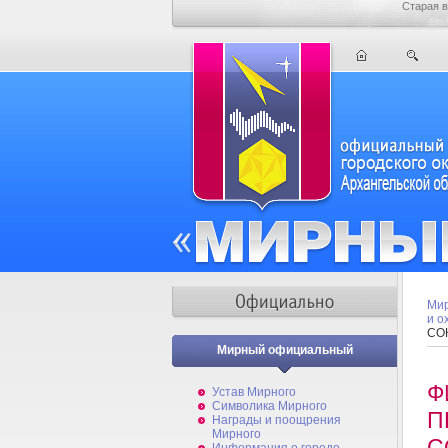
Старая в
Мир
и о
СО
Мирный официальный
Ф
Устав Мирного
Символика Мирного
П
Награды и поощрения
Мирного
С