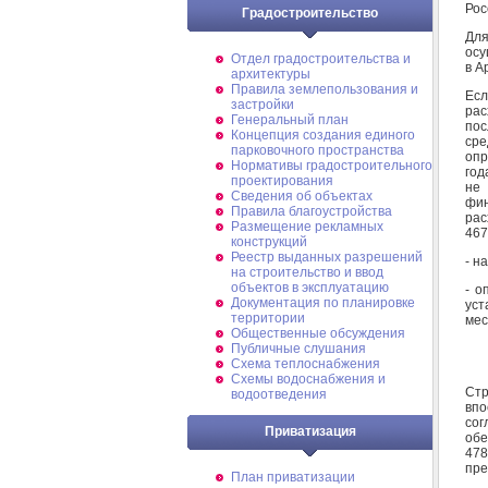
Рос
Градостроительство
Дл
осу
Отдел градостроительства и
в А
архитектуры
Правила землепользования и
Есл
застройки
ра
Генеральный план
пос
Концепция создания единого
ср
парковочного пространства
опр
Нормативы градостроительного
год
проектирования
не
Сведения об объектах
фин
Правила благоустройства
рас
Размещение рекламных
467
конструкций
Реестр выданных разрешений
- н
на строительство и ввод
объектов в эксплуатацию
- о
Документация по планировке
уст
территории
мес
Общественные обсуждения
Публичные слушания
Схема теплоснабжения
Схемы водоснабжения и
Ст
водоотведения
вп
со
Приватизация
обе
47
пре
План приватизации