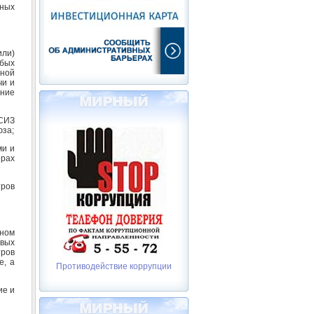
сных
или)
бых
ьной
чи и
ение
СИЗ
юза;
ми и
ерах
ров
нном
вых
тров
е, а
Противодействие коррупции
ие и