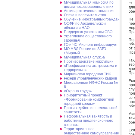
Муниципальная комиссия по
ст.
делам несовершеннолетних
для
Антинаркотическая комиссия
обе
Опека и попечительство
Не 
Обучение иностранных граждан
пер
ОСФР по Архангельской
мер
области и НАО
Пра
Поддержка участникам СВО
Укрепление общественного
Пор
здоровья
объ
ГО и ЧС Мирного информирует
от 
МО МВД России по ЗАТО
Пра
г.Мирный
Муниципальная cлужба
Так
Противодействие коррупции
тер
«Профилактика экстремизма и
дне
терроризма»
Пра
Мирнинская городская ТИК
Резерв управленческих кадров
Есл
Межрайонная ИФНС России №
орг
6
слу
«Охрана труда»
пол
Приоритетный проект
сог
«Формирование комфортной
пос
городской среды»
обе
Противодействие нелегальной
занятости
Ук
Неформальная занятость и
теч
работники предпенсионного
обе
возраста
Территориальное
Есл
общественное самоуправление
ср