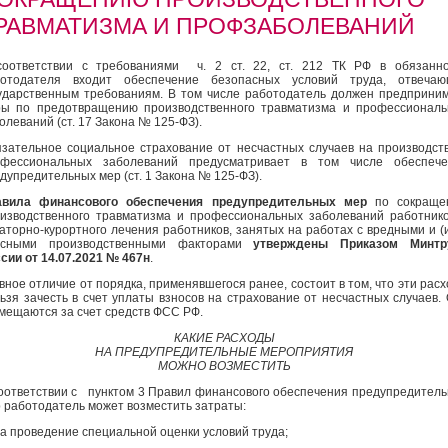
РАВМАТИЗМА И ПРОФЗАБОЛЕВАНИЙ
оответствии с требованиями ч. 2 ст. 22, ст. 212 ТК РФ в обязанно
ботодателя входит обеспечение безопасных условий труда, отвечаю
ударственным требованиям. В том числе работодатель должен предприни
ы по предотвращению производственного травматизма и профессионал
олеваний (ст. 17 Закона № 125-ФЗ).
зательное социальное страхование от несчастных случаев на производст
офессиональных заболеваний предусматривает в том числе обеспече
дупредительных мер (ст. 1 Закона № 125-ФЗ).
авила
финансового обеспечения предупредительных мер
по сокраще
изводственного травматизма и профессиональных заболеваний работник
аторно-курортного лечения работников, занятых на работах с вредными и (
асными производственными факторами
утверждены Приказом Минтр
сии от 14.07.2021 № 467н
.
вное отличие от порядка, применявшегося ранее, состоит в том, что эти рас
ьзя зачесть в счет уплаты взносов на страхование от несчастных случаев.
мещаются за счет средств ФСС РФ.
КАКИЕ РАСХОДЫ
НА ПРЕДУПРЕДИТЕЛЬНЫЕ МЕРОПРИЯТИЯ
МОЖНО ВОЗМЕСТИТЬ
оответствии с пунктом 3 Правил финансового обеспечения предупредител
 работодатель может возместить затраты:
на проведение специальной оценки условий труда;