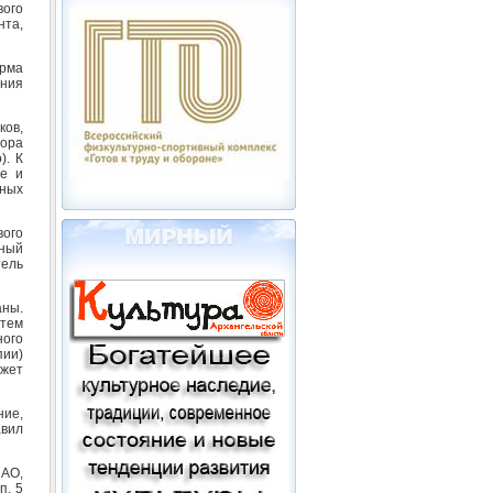
вого
та,
орма
ния
ков,
вора
). К
ие и
ьных
ого
тный
ель
ны.
утем
ного
пии)
жет
ние,
авил
 АО,
п. 5