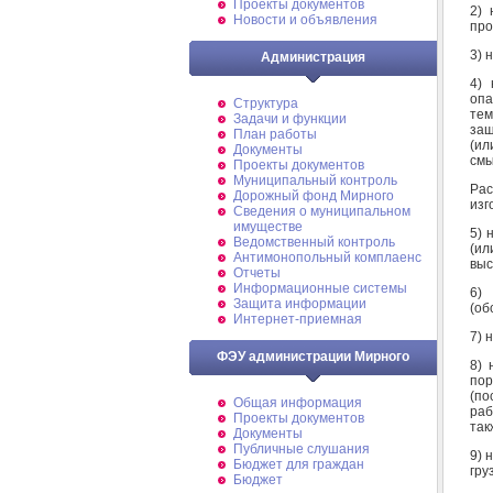
Проекты документов
2) 
Новости и объявления
про
3) 
Администрация
4) 
оп
Структура
тем
Задачи и функции
защ
План работы
(ил
Документы
смы
Проекты документов
Муниципальный контроль
Ра
Дорожный фонд Мирного
изг
Cведения о муниципальном
имуществе
5) 
Ведомственный контроль
(ил
Антимонопольный комплаенс
выс
Отчеты
Информационные системы
6)
Защита информации
(об
Интернет-приемная
7) 
ФЭУ администрации Мирного
8) 
по
(по
Общая информация
раб
Проекты документов
так
Документы
Публичные слушания
9) 
Бюджет для граждан
гру
Бюджет