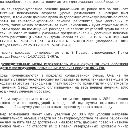
 на приобретение страхователями аптечек для оказания первой помощи;
 на санаторно-курортное лечение работников не ранее чем за пять ле
стижения пенсионного возраста (кроме размещения в номерах выс
егории), в том числе дающего право на досрочную страховую пенсию по старо
раты на санаторно-курортное лечение работников, уже достигших эт
раста, также можно возместить за счет начисленных сумм страховых взно
 этом право на возмещение расходов не зависит от условий труда на раб
тах, на которых заняты указанные предпенсионеры и достигшие пенсион
раста работники (Письма Минтруда России от 21.03.2019 N 15-3/10/ФС-340
03.2019 N 15-3/В-691, от 14.03.2019 N 15-3/ООГ-532 (направлены Пис
труда России от 25.03.2019 N 15-3/В-794));
 другие расходы, поименованные в п. 3 Правил, утвержденных Прика
труда России от 14.07.2021 N 467н.
едупредительные меры страхователь финансирует за счет собствен
дств с последующим возмещением за счет средств ФСС РФ.
сходы компенсируются в пределах согласованной суммы. Она не мо
вышать разницу между взносами на травматизм, начисленными в текущем год
ходами за этот же период на выплату пособий по травматизму и оплату отпу
 лечения (сверх ежегодно оплачиваемых) на весь период лечения, вкл
езд к месту лечения и обратно.
общем случае размер возмещения не может превышать 20% начислен
рахователем за предыдущий календарный год суммы страховых взнос
ньшенной на сумму указанных выплат, произведенных в том же году.
змер возмещения может быть увеличен до 30% при условии направле
олнительного объема средств на санаторно-курортное лечение работнико
ее чем за пять лет до достижения ими возраста, дающего право на назнач
аховой пенсии по старости (п. 2 Правил, утвержденных Приказом Минт