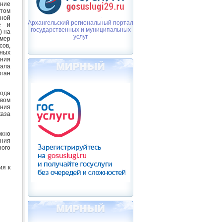
ание
етом
ной
Архангельский региональный портал
е и
государственных и муниципальных
) на
услуг
змер
ов,
ных
ения
чала
рган
года
овом
ния
каза
жно
ния
ного
ия к