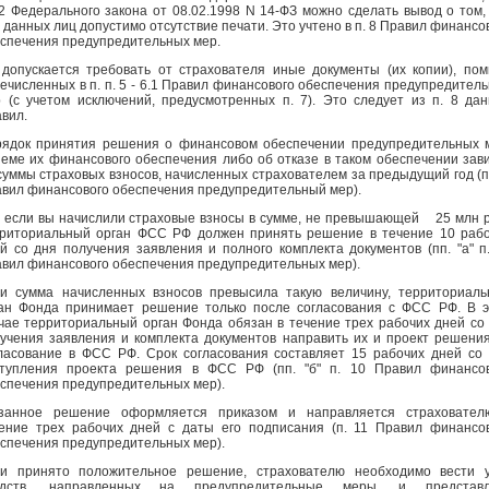
 2 Федерального закона от 08.02.1998 N 14-ФЗ можно сделать вывод о том,
 данных лиц допустимо отсутствие печати. Это учтено в п. 8 Правил финансо
спечения предупредительных мер.
допускается требовать от страхователя иные документы (их копии), по
ечисленных в п. п. 5 - 6.1 Правил финансового обеспечения предупредител
 (с учетом исключений, предусмотренных п. 7). Это следует из п. 8 да
вил.
ядок принятия решения о финансовом обеспечении предупредительных 
еме их финансового обеспечения либо об отказе в таком обеспечении зав
суммы страховых взносов, начисленных страхователем за предыдущий год (п
вил финансового обеспечения предупредительный мер).
, если вы начислили страховые взносы в сумме, не превышающей 25 млн р
риториальный орган ФСС РФ должен принять решение в течение 10 раб
й со дня получения заявления и полного комплекта документов (пп. "а" п
вил финансового обеспечения предупредительных мер).
и сумма начисленных взносов превысила такую величину, территориал
ан Фонда принимает решение только после согласования с ФСС РФ. В 
чае территориальный орган Фонда обязан в течение трех рабочих дней со
учения заявления и комплекта документов направить их и проект решени
ласование в ФСС РФ. Срок согласования составляет 15 рабочих дней со
тупления проекта решения в ФСС РФ (пп. "б" п. 10 Правил финансов
спечения предупредительных мер).
азанное решение оформляется приказом и направляется страховател
ение трех рабочих дней с даты его подписания (п. 11 Правил финансо
спечения предупредительных мер).
и принято положительное решение, страхователю необходимо вести у
едств, направленных на предупредительные меры, и представл