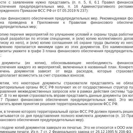
сте с заявлением нужно представить (п. п. 5, 6, 6.1 Правил финансо
спечения предупредительных мер, п. 16 Административного регламен
ержденного Приказом ФСС РФ от 07.05.2019 N 237):
план финансового обеспечения предупредительных мер. Рекомендуемая ф
ана приведена в Приложении к Правилам финансового обеспече
дупредительных мер;
копию перечня мероприятий по улучшению условий и охраны труда работни
орый разработан по итогам спецоценки, и (или) копию коллективного дого
писку из него), и (или) копию соглашения об охране труда (выписку из него
влению прилагается минимум один из этих документов. Его наименован
визиты укажите в графе 3 плана финансового обеспечения предупредител
;
 документы (их копии), обосновывающие необходимость финансов
спечения каждого из мероприятий, включенных в названный план. Конкре
речень документов зависит от вида расходов, которые страховат
дполагает возместить за счет страховых взносов.
етим, что некоторые документы страхователи представлять не обяза
риториальные органы ФСС РФ получают их от государственных структур п
равления межведомственных запросов или в рамках действия системы "од
а". В то же время страхователь вправе представить данные документы (их ко
 7 Правил финансового обеспечения предупредительных мер). Это мо
ратить время принятия решения территориальным органом ФСС РФ.
к, в течение которого территориальный орган ФСС РФ должен принять реше
читывается со дня представления полного комплекта документов (п. 10 Пр
ансового обеспечения предупредительных мер).
 подаче копий документов заверьте их печатью. Это не относится к ООО или
имеющим печати. Из п. 7 ст. 2 Федерального закона от 26.12.1995 N 208-ФЗ, 