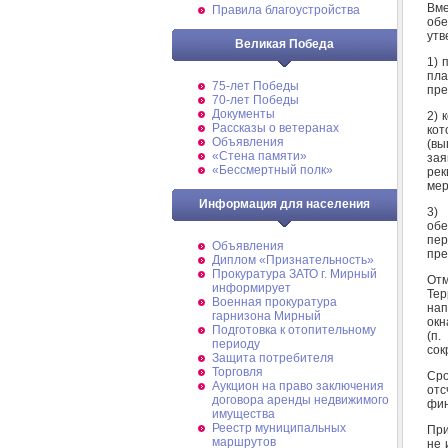
Вме
Правила благоустройства
обе
утв
Великая Победа
1) 
пл
75-лет Победы
пре
70-лет Победы
Документы
2) 
Рассказы о ветеранах
кот
Объявления
(вы
«Стена памяти»
зая
«Бессмертный полк»
рек
мер
Информация для населения
3)
обе
пе
Объявления
пре
Диплом «Признательность»
Прокуратура ЗАТО г. Мирный
Отм
информирует
Тер
Военная прокуратура
нап
гарнизона Мирный
окн
Подготовка к отопительному
(п.
периоду
сок
Защита потребителя
Торговля
Сро
Аукцион на право заключения
отс
договора аренды недвижимого
фин
имущества
Реестр муниципальных
При
маршрутов
не 