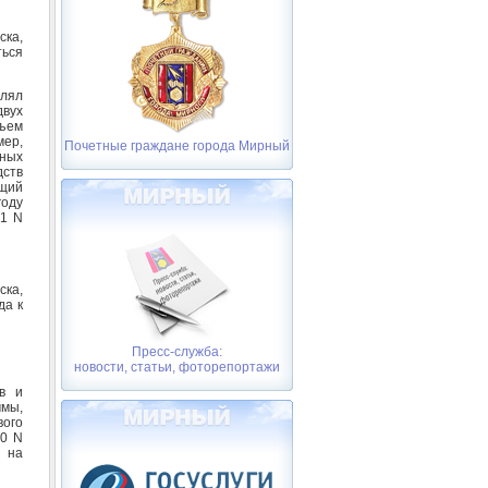
ка,
ться
влял
вух
бъем
ер,
Почетные граждане города Мирный
рных
дств
щий
году
21 N
ска,
да к
Пресс-служба:
новости, статьи, фоторепортажи
в и
мы,
ого
20 N
 на