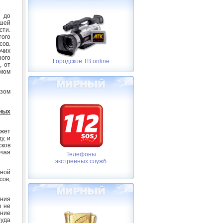
т до
шей
сти.
ого
сов.
очих
ного
Городское ТВ online
, от
ьмом
зом
ных
жет
у, и
сков
ючая
Телефоны
экстренных служб
ной
ов,
ния
в не
ение
руда