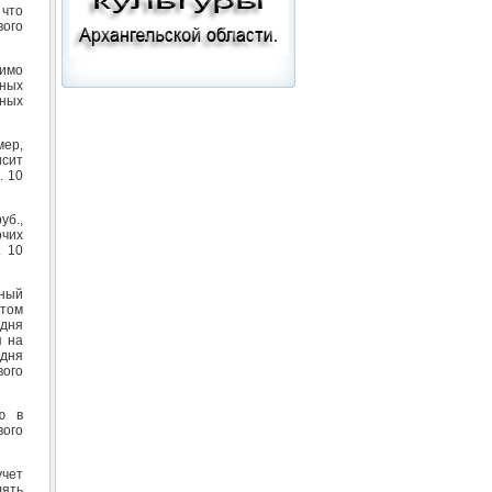
 что
вого
мимо
ьных
нных
мер,
исит
. 10
уб.,
очих
. 10
ьный
этом
 дня
я на
 дня
ого
ю в
вого
чет
ять