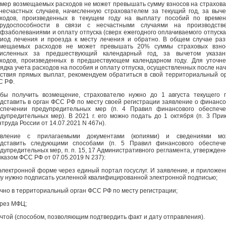
мер возмещаемых расходов не может превышать сумму взносов на страхов
несчастных случаев, начисленную страхователем за текущий год, за выч
ходов, произведенных в текущем году на выплату пособий по времен
трудоспособности в связи с несчастными случаями на производств
фзаболеваниями и оплату отпуска (сверх ежегодного оплачиваемого отпуска
иод лечения и проезда к месту лечения и обратно. В общем случае ра
змещаемых расходов не может превышать 20% суммы страховых взнос
численных за предшествующий календарный год, за вычетом указан
ходов, произведенных в предшествующем календарном году. Для уточн
ядка учета расходов на пособия и оплату отпуска, осуществленных после на
ствия прямых выплат, рекомендуем обратиться в свой территориальный о
С РФ.
бы получить возмещение, страхователю нужно до 1 августа текущего 
дставить в орган ФСС РФ по месту своей регистрации заявление о финанс
спечении предупредительных мер (п. 4 Правил финансового обеспече
дупредительных мер). В 2021 г. его можно подать до 1 октября (п. 3 При
труда России от 14.07.2021 N 467н).
явление с прилагаемыми документами (копиями) и сведениями мо
едставить следующими способами (п. 5 Правил финансового обеспече
дупредительных мер, п. п. 15, 17 Административного регламента, утвержден
казом ФСС РФ от 07.05.2019 N 237):
 электронной форме через единый портал госуслуг. И заявление, и приложен
у нужно подписать усиленной квалифицированной электронной подписью;
ично в территориальный орган ФСС РФ по месту регистрации;
ерез МФЦ;
очтой (способом, позволяющим подтвердить факт и дату отправления).