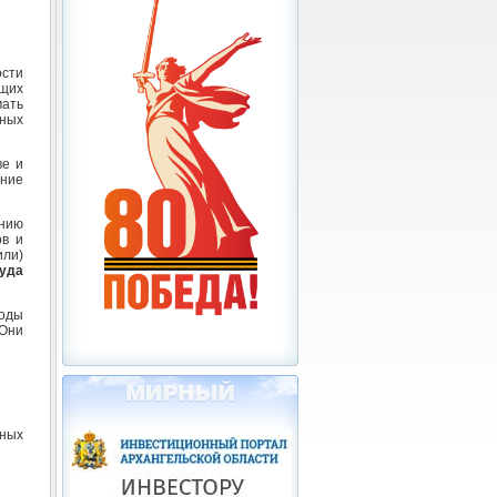
сти
щих
мать
ьных
ве и
ние
нию
ов и
или)
уда
ходы
 Они
ьных