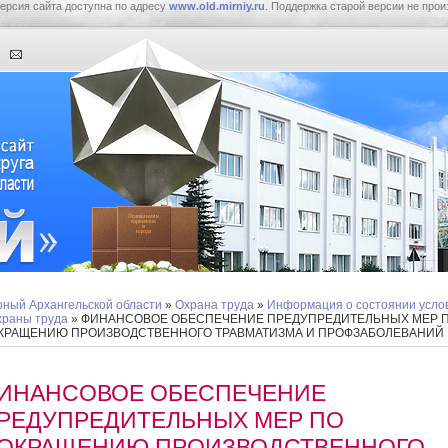
ерсия сайта доступна по адресу
www.old.mirniy.ru
. Поддержка старой версии не прои
ный Архангельской области
»
Охрана труда
»
Информация о состоянии усло
храны труда
» ФИНАНСОВОЕ ОБЕСПЕЧЕНИЕ ПРЕДУПРЕДИТЕЛЬНЫХ МЕР 
КРАЩЕНИЮ ПРОИЗВОДСТВЕННОГО ТРАВМАТИЗМА И ПРОФЗАБОЛЕВАНИЙ
ИНАНСОВОЕ ОБЕСПЕЧЕНИЕ
РЕДУПРЕДИТЕЛЬНЫХ МЕР ПО
ОКРАЩЕНИЮ ПРОИЗВОДСТВЕННОГО