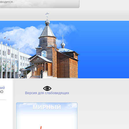
зводится.
вий
ПО
Версия для слабовидящих