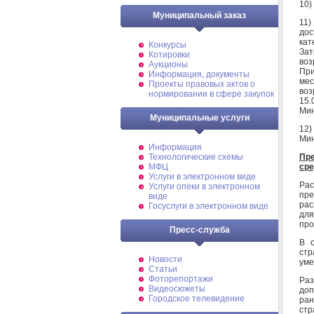
10)
Муниципальный заказ
11)
до
кат
Конкурсы
Зат
Котировки
воз
Аукционы
При
Информация, документы
мес
Проекты правовых актов о
воз
нормировании в сфере закупок
15.
Мин
Муниципальные услуги
12)
Мин
Информация
Пр
Технологические схемы
сре
МФЦ
Услуги в электронном виде
Ра
Услуги опеки в электронном
пре
виде
рас
Госуслуги в электронном виде
для
про
Пресс-служба
В 
ст
Новости
уме
Статьи
Фоторепортажи
Ра
Видеосюжеты
доп
Городское телевидение
ран
стр