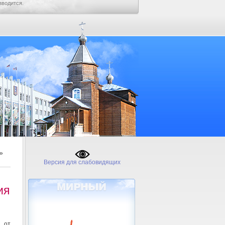
зводится.
»
Версия для слабовидящих
ия
 от