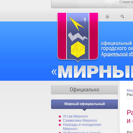
Старая в
Мир
Рас
Мирный официальный
Р
Устав Мирного
и
Символика Мирного
Награды и поощрения
Мирного
Ра