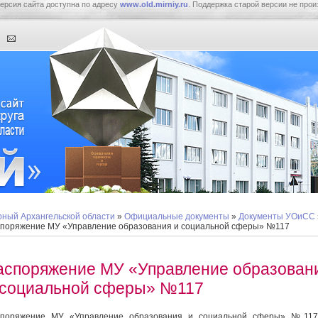
ерсия сайта доступна по адресу
www.old.mirniy.ru
. Поддержка старой версии не прои
ный Архангельской области
»
Официальные документы
»
Документы УОиСС
поряжение МУ «Управление образования и социальной сферы» №117
аспоряжение МУ «Управление образован
 социальной сферы» №117
споряжение МУ «Управление образования и социальной сферы» №117