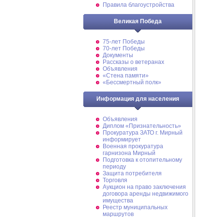
Правила благоустройства
Великая Победа
75-лет Победы
70-лет Победы
Документы
Рассказы о ветеранах
Объявления
«Стена памяти»
«Бессмертный полк»
Информация для населения
Объявления
Диплом «Признательность»
Прокуратура ЗАТО г. Мирный
информирует
Военная прокуратура
гарнизона Мирный
Подготовка к отопительному
периоду
Защита потребителя
Торговля
Аукцион на право заключения
договора аренды недвижимого
имущества
Реестр муниципальных
маршрутов