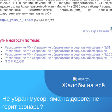
.05.2025 «О внесении изменений в Порядок предоставления из бюдж
одского округа Архангельской области «Мирный» в 2025 году субсидий социа
иентированным некоммерческим организациям, не являющи
ударственными (муниципальными)»
asp25_yoiss_n_117.pdf
[570,61 Kb]
<<
Версия для печати
угие новости по теме:
Распоряжение МУ «Управление образования и социальной сферы» №31
Распоряжение МУ «Управление образования и социальной сферы» №18
Распоряжение МУ «Управление образования и социальной сферы» №10
Распоряжение МУ «Управление образования и социальной сферы» №10
П О Р Я Д О К
Жалобы на всё
Не убран мусор, яма на дороге, не
горит фонарь?