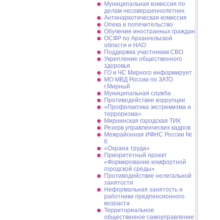
Муниципальная комиссия по
делам несовершеннолетних
Антинаркотическая комиссия
Опека и попечительство
Обучение иностранных граждан
ОСФР по Архангельской
области и НАО
Поддержка участникам СВО
Укрепление общественного
здоровья
ГО и ЧС Мирного информирует
МО МВД России по ЗАТО
г.Мирный
Муниципальная cлужба
Противодействие коррупции
«Профилактика экстремизма и
терроризма»
Мирнинская городская ТИК
Резерв управленческих кадров
Межрайонная ИФНС России №
6
«Охрана труда»
Приоритетный проект
«Формирование комфортной
городской среды»
Противодействие нелегальной
занятости
Неформальная занятость и
работники предпенсионного
возраста
Территориальное
общественное самоуправление