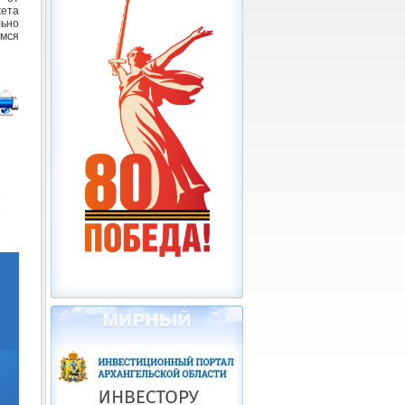
ета
льно
мся
5
6