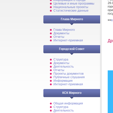
Информация о городе
26
Целевые и иные программы
гор
Национальные проекты
ор
Статистические данные
гос
Глава Мирного
>>
r
Глава Мирного
Документы
Отчеты
Др
Интернет-приемная
Городской Совет
Структура
Документы
Деятельность
Отчеты
Проекты документов
Публичные слушания
Информация
Интернет-приемная
КСК Мирного
Общая информация
Структура
Деятельность