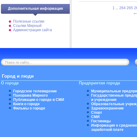
1
...
264
265
2
Дополнительная информация
Полезные ссылки
Ссылки Мирный
Администрация сайта
Город и люди
О городе
Предприятия города
Городское телевидение
Муниципальные предпри
Панорама Мирного
Государственные предп
Публикации о городе в СМИ
и учреждения
Книги о городе
Образовательные учреж
Фильмы о городе
Здравоохранение
Спорт
СМИ
Гостиницы
Информация о среднеме
заработной плате