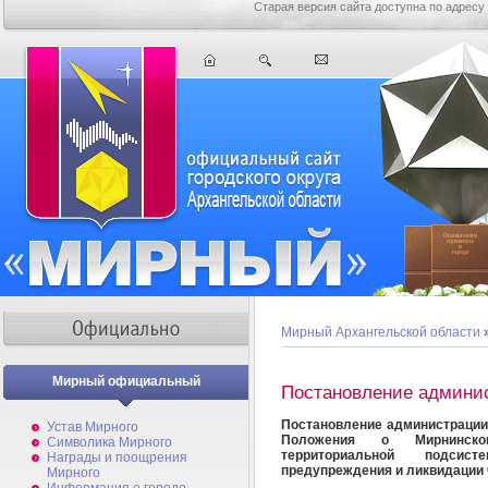
Старая версия сайта доступна по адресу
Мирный Архангельской области
Мирный официальный
Постановление админи
Постановление администрации
Устав Мирного
Положения о Мирнинско
Символика Мирного
территориальной подсис
Награды и поощрения
предупреждения и ликвидации
Мирного