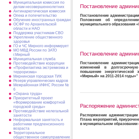
Муниципальная комиссия по
Постановление админи
делам несовершеннолетних
Антинаркотическая комиссия
Постановление администрации
Опека и попечительство
Положения об определени
Обучение иностранных граждан
муниципального образования «
ОСФР по Архангельской
области и НАО
Поддержка участникам СВО
Укрепление общественного
здоровья
ГО и ЧС Мирного информирует
МО МВД России по ЗАТО
Постановление админи
г.Мирный
Муниципальная cлужба
Постановление администраци
Противодействие коррупции
изменений в долгосрочную
«Профилактика экстремизма и
повышение энергетической 
терроризма»
«Мирный» на 2011-2014 годы»"
Мирнинская городская ТИК
Резерв управленческих кадров
Межрайонная ИФНС России №
6
«Охрана труда»
Приоритетный проект
«Формирование комфортной
Распоряжение админис
городской среды»
Противодействие нелегальной
Распоряжение администрации 
занятости
Плана мероприятий, приуроче
Неформальная занятость и
в муниципальном образовании
работники предпенсионного
возраста
Территориальное
общественное самоуправление