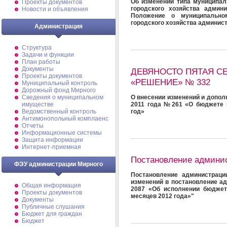
Об изменении типа муниципал
Проекты документов
городского хозяйства
админи
Новости и объявления
Положение о муниципально
городского хозяйства
админист
Администрация
Структура
Задачи и функции
План работы
Документы
ДЕВЯНОСТО ПЯТАЯ СЕС
Проекты документов
«РЕШЕНИЕ» № 332
Муниципальный контроль
Дорожный фонд Мирного
О внесении изменений и дополн
Cведения о муниципальном
2011 года №261 «О бюджете 
имуществе
год»
Ведомственный контроль
Антимонопольный комплаенс
Отчеты
Информационные системы
Защита информации
Интернет-приемная
Постановление админи
ФЭУ администрации Мирного
Постановление администраци
изменений в постановление ад
Общая информация
2087 «Об исполнении бюджет
Проекты документов
месяцев 2012 года»"
Документы
Публичные слушания
Бюджет для граждан
Бюджет