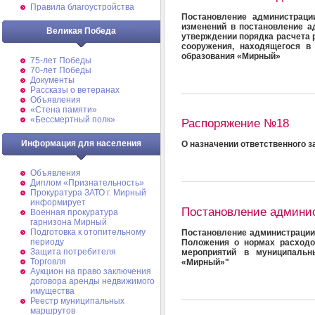
Правила благоустройства
Постановление администраци
изменений в постановление а
Великая Победа
утверждении порядка расчета 
сооружения, находящегося в
образования «Мирный»
75-лет Победы
70-лет Победы
Документы
Рассказы о ветеранах
Объявления
«Стена памяти»
«Бессмертный полк»
Распоряжение №18
Информация для населения
О назначении ответственного 
Объявления
Диплом «Признательность»
Прокуратура ЗАТО г. Мирный
информирует
Постановление админи
Военная прокуратура
гарнизона Мирный
Подготовка к отопительному
Постановление администрации
периоду
Положения о нормах расходо
Защита потребителя
мероприятий в муниципальн
Торговля
«Мирный»"
Аукцион на право заключения
договора аренды недвижимого
имущества
Реестр муниципальных
маршрутов