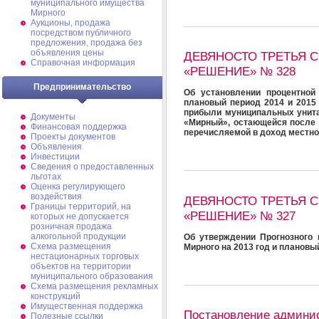
муниципального имущества
Мирного
Аукционы, продажа
посредством публичного
предложения, продажа без
объявления цены
ДЕВЯНОСТО ТРЕТЬЯ СЕ
Справочная информация
«РЕШЕНИЕ» № 328
Предпринимательство
Об установлении процентной
плановый период 2014 и 2015
прибыли муниципальных унита
Документы
«Мирный», остающейся после 
Финансовая поддержка
перечисляемой в доход местн
Проекты документов
Объявления
Инвестиции
Сведения о предоставленных
льготах
Оценка регулирующего
воздействия
ДЕВЯНОСТО ТРЕТЬЯ СЕ
Границы территорий, на
«РЕШЕНИЕ» № 327
которых не допускается
розничная продажа
алкогольной продукции
Об утверждении Прогнозного 
Схема размещения
Мирного на 2013 год и плановы
нестационарных торговых
объектов на территории
муниципального образования
Схема размещения рекламных
конструкций
Имущественная поддержка
Постановление админи
Полезные ссылки