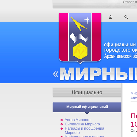
Старая в
Мир
адм
Мирный официальный
П
Устав Мирного
1
Символика Мирного
Награды и поощрения
Опу
Мирного