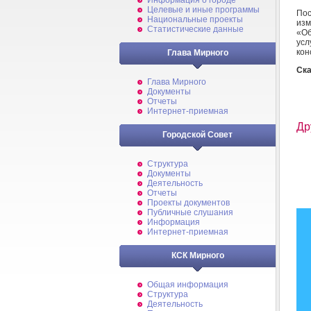
Информация о городе
Целевые и иные программы
Пос
Национальные проекты
изм
Статистические данные
«Об
усл
кон
Глава Мирного
Ска
Глава Мирного
Документы
Отчеты
Интернет-приемная
Др
Городской Совет
Структура
Документы
Деятельность
Отчеты
Проекты документов
Публичные слушания
Информация
Интернет-приемная
КСК Мирного
Общая информация
Структура
Деятельность