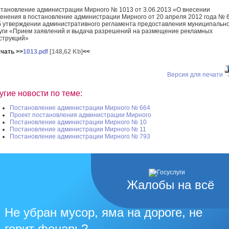
тановление администрации Мирного № 1013 от 3.06.2013 «О внесении
енения в постановление администрации Мирного от 20 апреля 2012 года № 
 утверждении административного регламента предоставления муниципальн
уги «Прием заявлений и выдача разрешений на размещение рекламных
струкций»
чать >>
1013.pdf
[148,62 Kb]
<<
Версия для печати
угие новости по теме:
Постановление администрации Мирного № 664
Проект постановления администрации Мирного
Постановление администрации Мирного № 10
Постановление администрации Мирного № 11
Постановление администрации Мирного № 793
Жалобы на всё
Не убран мусор, яма на дороге, не
горит фонарь?