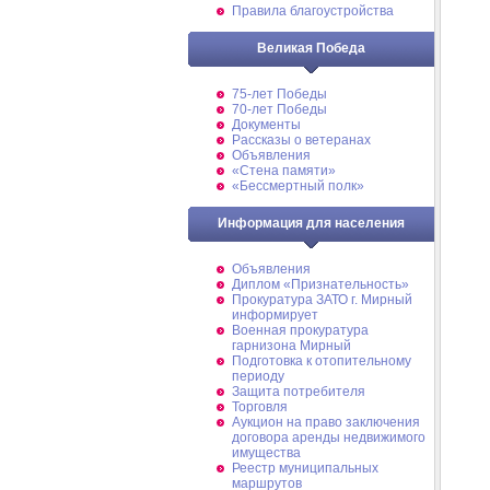
Правила благоустройства
Великая Победа
75-лет Победы
70-лет Победы
Документы
Рассказы о ветеранах
Объявления
«Стена памяти»
«Бессмертный полк»
Информация для населения
Объявления
Диплом «Признательность»
Прокуратура ЗАТО г. Мирный
информирует
Военная прокуратура
гарнизона Мирный
Подготовка к отопительному
периоду
Защита потребителя
Торговля
Аукцион на право заключения
договора аренды недвижимого
имущества
Реестр муниципальных
маршрутов