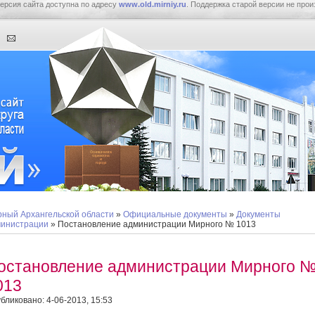
ерсия сайта доступна по адресу
www.old.mirniy.ru
. Поддержка старой версии не прои
ный Архангельской области
»
Официальные документы
»
Документы
инистрации
» Постановление администрации Мирного № 1013
остановление администрации Мирного 
013
бликовано: 4-06-2013, 15:53