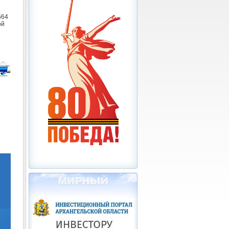
664
ой