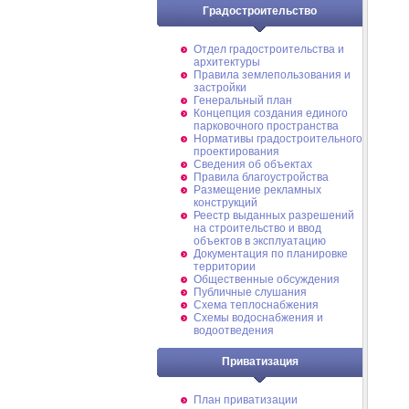
Градостроительство
Отдел градостроительства и
архитектуры
Правила землепользования и
застройки
Генеральный план
Концепция создания единого
парковочного пространства
Нормативы градостроительного
проектирования
Сведения об объектах
Правила благоустройства
Размещение рекламных
конструкций
Реестр выданных разрешений
на строительство и ввод
объектов в эксплуатацию
Документация по планировке
территории
Общественные обсуждения
Публичные слушания
Схема теплоснабжения
Схемы водоснабжения и
водоотведения
Приватизация
План приватизации