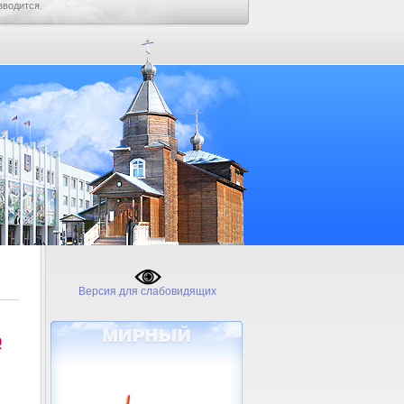
зводится.
Версия для слабовидящих
№