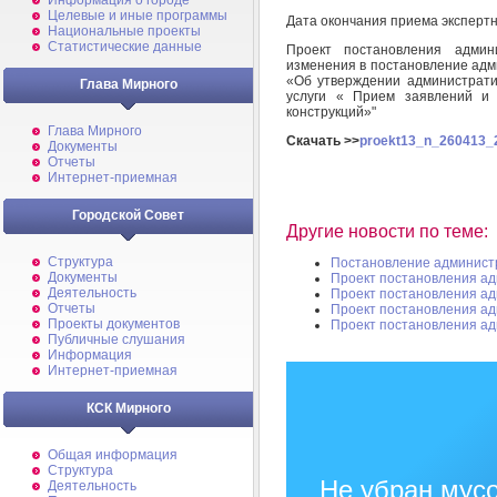
Информация о городе
Целевые и иные программы
Дата окончания приема эксперт
Национальные проекты
Статистические данные
Проект постановления админ
изменения в постановление адм
«Об утверждении администрати
Глава Мирного
услуги « Прием заявлений и
конструкций»"
Глава Мирного
Скачать >>
proekt13_n_260413_2
Документы
Отчеты
Интернет-приемная
Городской Совет
Другие новости по теме:
Структура
Постановление админист
Документы
Проект постановления а
Деятельность
Проект постановления а
Отчеты
Проект постановления а
Проекты документов
Проект постановления а
Публичные слушания
Информация
Интернет-приемная
КСК Мирного
Общая информация
Структура
Не убран мусо
Деятельность