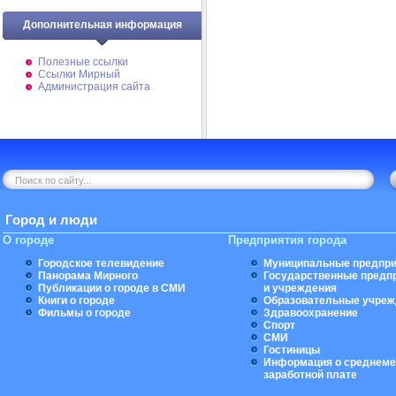
Дополнительная информация
Полезные ссылки
Ссылки Мирный
Администрация сайта
Город и люди
О городе
Предприятия города
Городское телевидение
Муниципальные предпри
Панорама Мирного
Государственные предп
Публикации о городе в СМИ
и учреждения
Книги о городе
Образовательные учреж
Фильмы о городе
Здравоохранение
Спорт
СМИ
Гостиницы
Информация о среднеме
заработной плате