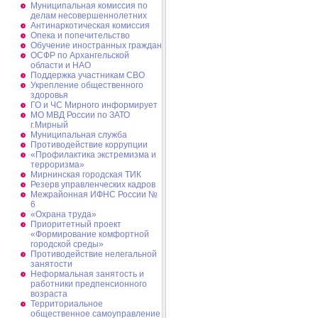
Муниципальная комиссия по
делам несовершеннолетних
Антинаркотическая комиссия
Опека и попечительство
Обучение иностранных граждан
ОСФР по Архангельской
области и НАО
Поддержка участникам СВО
Укрепление общественного
здоровья
ГО и ЧС Мирного информирует
МО МВД России по ЗАТО
г.Мирный
Муниципальная cлужба
Противодействие коррупции
«Профилактика экстремизма и
терроризма»
Мирнинская городская ТИК
Резерв управленческих кадров
Межрайонная ИФНС России №
6
«Охрана труда»
Приоритетный проект
«Формирование комфортной
городской среды»
Противодействие нелегальной
занятости
Неформальная занятость и
работники предпенсионного
возраста
Территориальное
общественное самоуправление