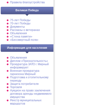
Правила благоустройства
Великая Победа
75-лет Победы
70-лет Победы
Документы
Рассказы о ветеранах
Объявления
«Стена памяти»
«Бессмертный полк»
Информация для населения
Объявления
Диплом «Признательность»
Прокуратура ЗАТО г. Мирный
информирует
Военная прокуратура
гарнизона Мирный
Подготовка к отопительному
периоду
Защита потребителя
Торговля
Аукцион на право заключения
договора аренды недвижимого
имущества
Реестр муниципальных
маршрутов