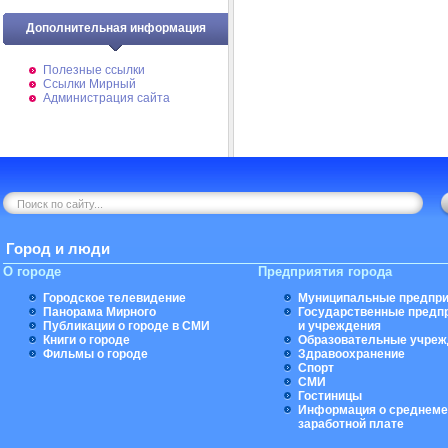
Дополнительная информация
Полезные ссылки
Ссылки Мирный
Администрация сайта
Город и люди
О городе
Предприятия города
Городское телевидение
Муниципальные предпри
Панорама Мирного
Государственные предп
Публикации о городе в СМИ
и учреждения
Книги о городе
Образовательные учреж
Фильмы о городе
Здравоохранение
Спорт
СМИ
Гостиницы
Информация о среднеме
заработной плате