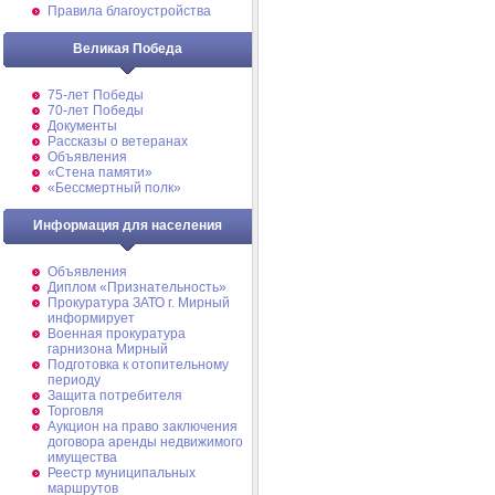
Правила благоустройства
Великая Победа
75-лет Победы
70-лет Победы
Документы
Рассказы о ветеранах
Объявления
«Стена памяти»
«Бессмертный полк»
Информация для населения
Объявления
Диплом «Признательность»
Прокуратура ЗАТО г. Мирный
информирует
Военная прокуратура
гарнизона Мирный
Подготовка к отопительному
периоду
Защита потребителя
Торговля
Аукцион на право заключения
договора аренды недвижимого
имущества
Реестр муниципальных
маршрутов