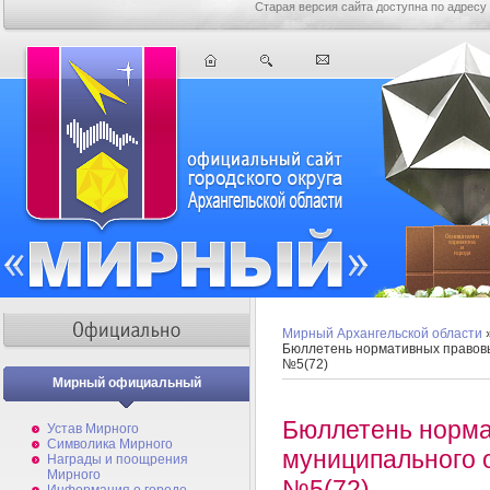
Старая версия сайта доступна по адресу
Мирный Архангельской области
Бюллетень нормативных правов
№5(72)
Мирный официальный
Бюллетень норма
Устав Мирного
Символика Мирного
муниципального 
Награды и поощрения
Мирного
№5(72)