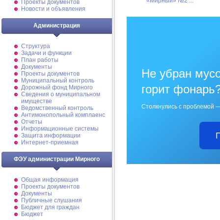
«Мирный» №2 ...
Проекты документов
Новости и объявления
Администрация
Структура
Задачи и функции
План работы
Документы
Не убран мусо
Проекты документов
Муниципальный контроль
горит фонарь
Дорожный фонд Мирного
Cведения о муниципальном
имуществе
Столкнулись с проблемой —
Ведомственный контроль
Антимонопольный комплаенс
Отчеты
Информационные системы
Защита информации
Интернет-приемная
ФЭУ администрации Мирного
Общая информация
Проекты документов
Документы
Публичные слушания
Бюджет для граждан
Бюджет