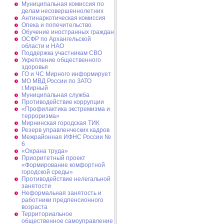
Муниципальная комиссия по
делам несовершеннолетних
Антинаркотическая комиссия
Опека и попечительство
Обучение иностранных граждан
ОСФР по Архангельской
области и НАО
Поддержка участникам СВО
Укрепление общественного
здоровья
ГО и ЧС Мирного информирует
МО МВД России по ЗАТО
г.Мирный
Муниципальная cлужба
Противодействие коррупции
«Профилактика экстремизма и
терроризма»
Мирнинская городская ТИК
Резерв управленческих кадров
Межрайонная ИФНС России №
6
«Охрана труда»
Приоритетный проект
«Формирование комфортной
городской среды»
Противодействие нелегальной
занятости
Неформальная занятость и
работники предпенсионного
возраста
Территориальное
общественное самоуправление