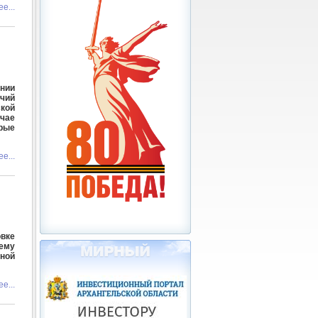
е...
ании
чий
ской
чае
рые
е...
овке
шему
ной
е...