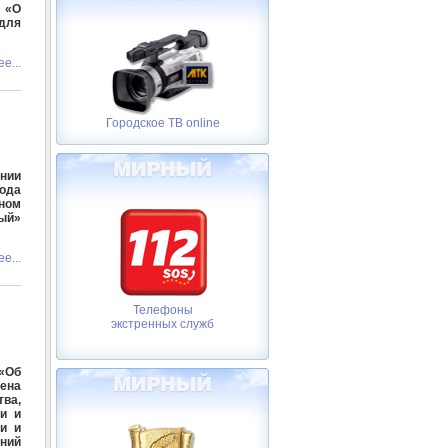
 «О
для
е...
Городское ТВ online
ении
года
ном
ый»
е...
Телефоны
экстренных служб
«Об
лена
ва,
и и
и и
ний