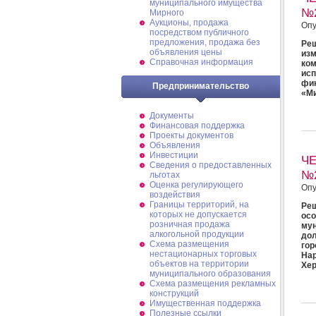
муниципального имущества
№
Мирного
Аукционы, продажа
Опу
посредством публичного
предложения, продажа без
Реш
объявления цены
из
Справочная информация
ком
ис
фи
Предпринимательство
«Ми
Документы
Финансовая поддержка
Проекты документов
Объявления
Инвестиции
Ч
Сведения о предоставленных
№
льготах
Оценка регулирующего
Опу
воздействия
Границы территорий, на
Ре
которых не допускается
ос
розничная продажа
мун
алкогольной продукции
дол
Схема размещения
гор
нестационарных торговых
Нар
объектов на территории
Хер
муниципального образования
Схема размещения рекламных
конструкций
Имущественная поддержка
Полезные ссылки