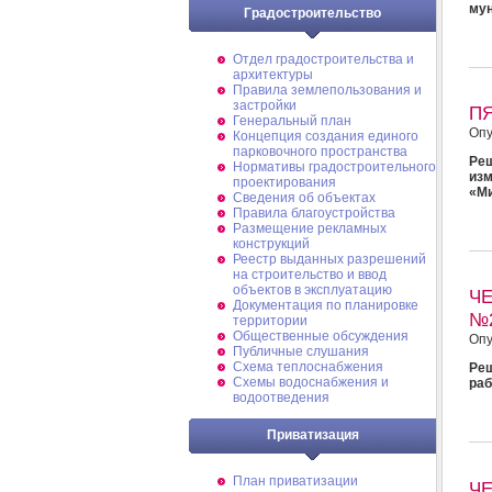
му
Градостроительство
Отдел градостроительства и
архитектуры
Правила землепользования и
застройки
П
Генеральный план
Опу
Концепция создания единого
парковочного пространства
Реш
Нормативы градостроительного
изм
проектирования
«М
Сведения об объектах
Правила благоустройства
Размещение рекламных
конструкций
Реестр выданных разрешений
на строительство и ввод
объектов в эксплуатацию
Ч
Документация по планировке
№
территории
Общественные обсуждения
Опу
Публичные слушания
Схема теплоснабжения
Реш
Схемы водоснабжения и
раб
водоотведения
Приватизация
План приватизации
Ч