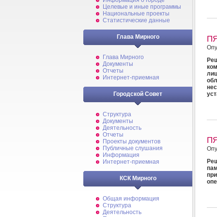
Информация о городе
Целевые и иные программы
Национальные проекты
Статистические данные
Глава Мирного
П
Опу
Глава Мирного
Реш
Документы
ко
Отчеты
лиц
Интернет-приемная
об
нес
уст
Городской Совет
Структура
Документы
Деятельность
Отчеты
П
Проекты документов
Публичные слушания
Опу
Информация
Реш
Интернет-приемная
пам
пр
КСК Мирного
опе
Общая информация
Структура
Деятельность