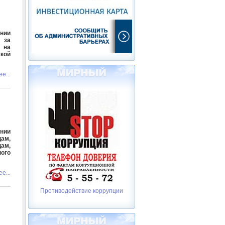
ении
 за
 на
ской
е...
ении
цам,
ам,
ого
е...
Противодействие коррупции