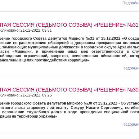
Подробне
ЯТАЯ СЕССИЯ (СЕДЬМОГО СОЗЫВА) «РЕШЕНИЕ» №31
бликовано: 21-12-2022, 09:31
ение городского Совета депутатов Мирного №31 от 15.12.2022 «О созд
миссии по рассмотрению обращений о досрочном прекращении полномо
, замещающих муниципальные должности в городском округе Архангель
ласти «Мирный», и применения иных мер ответственности в слу
облюдения ограничений, запретов, неисполнения обязанностей, кото
ановлены в целях противодействия коррупции»
Подробне
ЯТАЯ СЕССИЯ (СЕДЬМОГО СОЗЫВА) «РЕШЕНИЕ» №30
бликовано: 21-12-2022, 09:25
ение городского Совета депутатов Мирного №30 от 15.12.2022 «Об устан
ятного знака старшему лейтенанту Сокуру Никите Сергеевичу, погиб
и исполнении служебного долга в ходе проведения специальной воен
рации на территории Украины»
Подробне