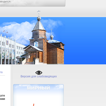
зводится.
та
Версия для слабовидящих
дате
нии