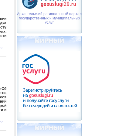
Архангельский региональный портал
государственных и муниципальных
ении
услуг
дка
есту
ях,
сти
е...
«Об
ти,
еся
ний
цкой
ти и
е...