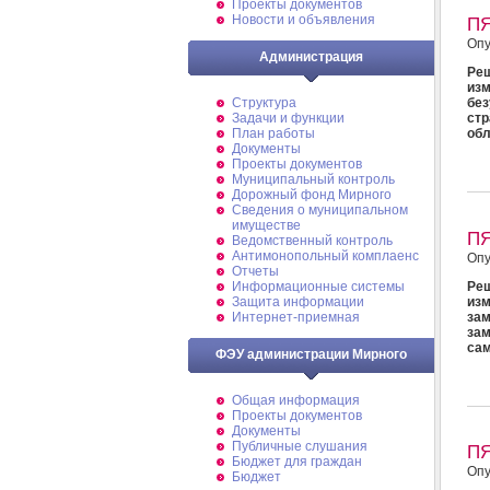
Проекты документов
Новости и объявления
П
Опу
Администрация
Реш
из
Структура
бе
Задачи и функции
стр
План работы
об
Документы
Проекты документов
Муниципальный контроль
Дорожный фонд Мирного
Cведения о муниципальном
имуществе
П
Ведомственный контроль
Антимонопольный комплаенс
Опу
Отчеты
Реш
Информационные системы
изм
Защита информации
за
Интернет-приемная
за
сам
ФЭУ администрации Мирного
Общая информация
Проекты документов
Документы
Публичные слушания
П
Бюджет для граждан
Опу
Бюджет