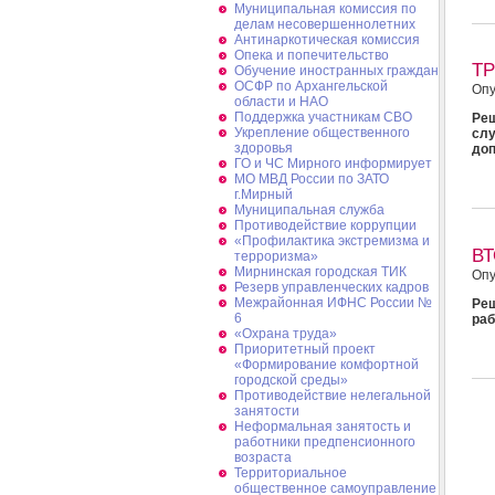
Муниципальная комиссия по
делам несовершеннолетних
Антинаркотическая комиссия
Опека и попечительство
Т
Обучение иностранных граждан
ОСФР по Архангельской
Опу
области и НАО
Поддержка участникам СВО
Реш
Укрепление общественного
сл
здоровья
доп
ГО и ЧС Мирного информирует
МО МВД России по ЗАТО
г.Мирный
Муниципальная cлужба
Противодействие коррупции
«Профилактика экстремизма и
В
терроризма»
Мирнинская городская ТИК
Опу
Резерв управленческих кадров
Межрайонная ИФНС России №
Реш
6
раб
«Охрана труда»
Приоритетный проект
«Формирование комфортной
городской среды»
Противодействие нелегальной
занятости
Неформальная занятость и
работники предпенсионного
возраста
Территориальное
общественное самоуправление