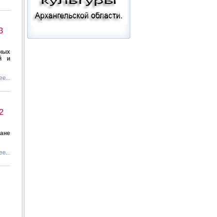
3
чных
й и
е...
2
ане
е...