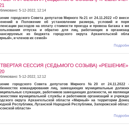
21
бликовано: 5-12-2022, 12:14
ение городского Совета депутатов Мирного №21 от 24.11.2022 «О внес
менений в Положение об установлении размера, условий и поря
пенсации расходов на оплату стоимости проезда и провоза багажа к м
пользования отпуска и обратно для лиц, работающих в организаци
нансируемых из бюджета городского округа Архангельской обла
рный», и членов их семей»
Подробне
ЕТВЕРТАЯ СЕССИЯ (СЕДЬМОГО СОЗЫВА) «РЕШЕНИЕ»
20
бликовано: 5-12-2022, 12:12
шение городского Совета депутатов Мирного №20 от 24.11.2022 
обенностях командирования лиц, замещающих муниципальные должнос
иципальных служащих, работников замещающих должности, не являющи
жностями муниципальной службы и работников организаций и учрежде
одского округа Архангельской области «Мирный» на территории Доне
одной Республики, Луганской Народной Республики, Запорожской облас
сонской области»
Подробне