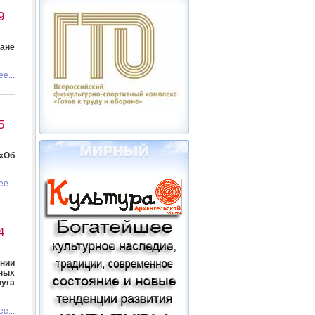
9
ане
е...
5
«Об
е...
4
ении
ных
уга
е...