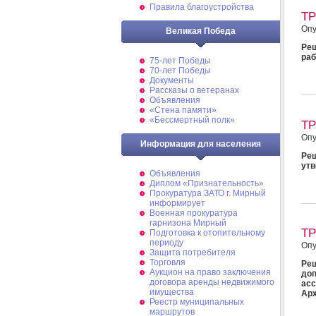
Правила благоустройства
Т
Опу
Великая Победа
Реш
раб
75-лет Победы
70-лет Победы
Документы
Рассказы о ветеранах
Объявления
«Стена памяти»
«Бессмертный полк»
Т
Опу
Информация для населения
Ре
утв
Объявления
Диплом «Признательность»
Прокуратура ЗАТО г. Мирный
информирует
Военная прокуратура
гарнизона Мирный
Т
Подготовка к отопительному
периоду
Опу
Защита потребителя
Торговля
Реш
Аукцион на право заключения
до
договора аренды недвижимого
ас
имущества
Арх
Реестр муниципальных
маршрутов