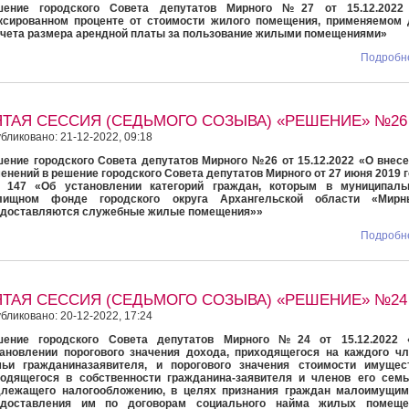
шение городского Совета депутатов Мирного №27 от 15.12.2022
ксированном проценте от стоимости жилого помещения, применяемом 
чета размера арендной платы за пользование жилыми помещениями»
Подробне
ЯТАЯ СЕССИЯ (СЕДЬМОГО СОЗЫВА) «РЕШЕНИЕ» №26
бликовано: 21-12-2022, 09:18
ение городского Совета депутатов Мирного №26 от 15.12.2022 «О внес
енений в решение городского Совета депутатов Мирного от 27 июня 2019 
147 «Об установлении категорий граждан, которым в муниципаль
лищном фонде городского округа Архангельской области «Мирн
едоставляются служебные жилые помещения»»
Подробне
ЯТАЯ СЕССИЯ (СЕДЬМОГО СОЗЫВА) «РЕШЕНИЕ» №24
бликовано: 20-12-2022, 17:24
шение городского Совета депутатов Мирного №24 от 15.12.2022 
ановлении порогового значения дохода, приходящегося на каждого ч
мьи гражданиназаявителя, и порогового значения стоимости имущест
одящегося в собственности гражданина-заявителя и членов его семь
длежащего налогообложению, в целях признания граждан малоимущим
едоставления им по договорам социального найма жилых помеще