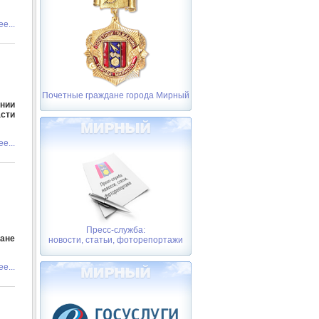
е...
Почетные граждане города Мирный
ении
сти
е...
Пресс-служба:
ане
новости, статьи, фоторепортажи
е...