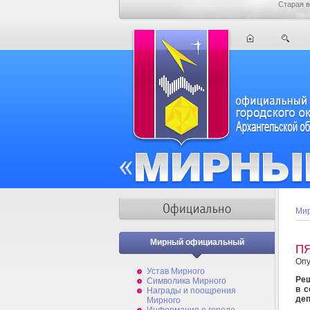
Старая в
Мир
Мирный официальный
П
Опу
Устав Мирного
Реш
Символика Мирного
в с
Награды и поощрения
деп
Мирного