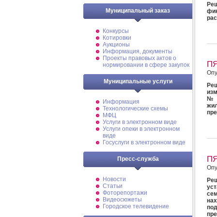
Ре
Муниципальный заказ
фи
рас
Конкурсы
Котировки
Аукционы
Информация, документы
Проекты правовых актов о
П
нормировании в сфере закупок
Опу
Муниципальные услуги
Реш
изм
№ 
Информация
жи
Технологические схемы
пр
МФЦ
Услуги в электронном виде
Услуги опеки в электронном
виде
Госуслуги в электронном виде
П
Пресс-служба
Опу
Новости
Ре
Статьи
уст
Фоторепортажи
се
Видеосюжеты
нах
Городское телевидение
по
пр