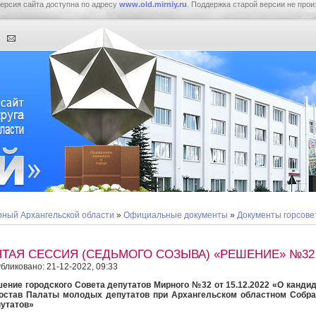
ерсия сайта доступна по адресу
www.old.mirniy.ru
. Поддержка старой версии не прои
ный Архангельской области
»
Официальные документы
»
Документы горсове
ЯТАЯ СЕССИЯ (СЕДЬМОГО СОЗЫВА) «РЕШЕНИЕ» №32
бликовано: 21-12-2022, 09:33
ение городского Совета депутатов Мирного №32 от 15.12.2022 «О канди
остав Палаты молодых депутатов при Архангельском областном Собра
утатов»