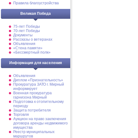
Правила благоустройства
Великая Победа
75-лет Победы
70-лет Победы
Документы
Рассказы о ветеранах
Объявления
«Стена памяти»
«Бессмертный полк»
Информация для населения
Объявления
Диплом «Признательность»
Прокуратура ЗАТО г. Мирный
информирует
Военная прокуратура
гарнизона Мирный
Подготовка к отопительному
периоду
Защита потребителя
Торговля
Аукцион на право заключения
договора аренды недвижимого
имущества
Реестр муниципальных
маршрутов