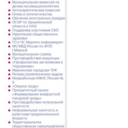
Муниципальная комиссия по
делам несовершеннолетних
Антинаркотическая комиссия
Опека и попечительство
Обучение иностранных граждан
ОСФР по Архангельской
области и НАО
Поддержка участникам СВО
Укрепление общественного
здоровья
ГО и ЧС Мирного информирует
МО МВД России по ЗАТО
г.Мирный
Муниципальная cлужба
Противодействие коррупции
«Профилактика экстремизма и
терроризма»
Мирнинская городская ТИК
Резерв управленческих кадров
Межрайонная ИФНС России №
6
«Охрана труда»
Приоритетный проект
«Формирование комфортной
городской среды»
Противодействие нелегальной
занятости
Неформальная занятость и
работники предпенсионного
возраста
Территориальное
общественное самоуправление