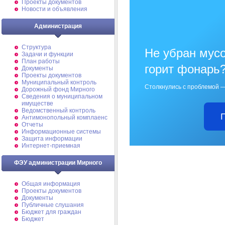
Проекты документов
Новости и объявления
Администрация
Структура
Не убран мусо
Задачи и функции
План работы
горит фонарь
Документы
Проекты документов
Муниципальный контроль
Столкнулись с проблемой —
Дорожный фонд Мирного
Cведения о муниципальном
имуществе
Ведомственный контроль
Антимонопольный комплаенс
Отчеты
Информационные системы
Защита информации
Интернет-приемная
ФЭУ администрации Мирного
Общая информация
Проекты документов
Документы
Публичные слушания
Бюджет для граждан
Бюджет