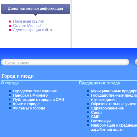
Дополнительная информация
Полезные ссылки
Ссылки Мирный
Администрация сайта
Город и люди
О городе
Предприятия города
Городское телевидение
Муниципальные предпри
Панорама Мирного
Государственные предп
Публикации о городе в СМИ
и учреждения
Книги о городе
Образовательные учреж
Фильмы о городе
Здравоохранение
Спорт
СМИ
Гостиницы
Информация о среднеме
заработной плате