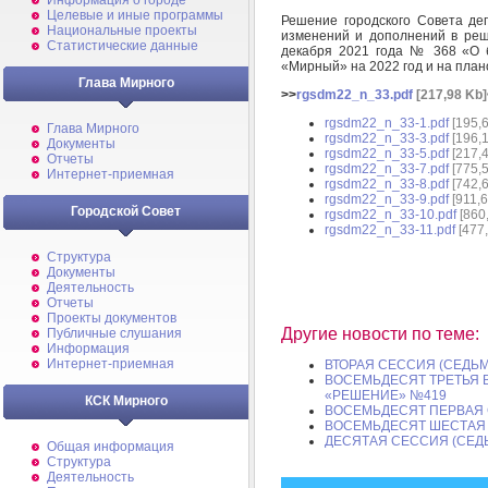
Информация о городе
Целевые и иные программы
Решение городского Совета де
Национальные проекты
изменений и дополнений в реш
Статистические данные
декабря 2021 года № 368 «О б
«Мирный» на 2022 год и на план
Глава Мирного
>>
rgsdm22_n_33.pdf
[217,98 Kb]
rgsdm22_n_33-1.pdf
[195,6
Глава Мирного
rgsdm22_n_33-3.pdf
[196,1
Документы
rgsdm22_n_33-5.pdf
[217,4
Отчеты
rgsdm22_n_33-7.pdf
[775,5
Интернет-приемная
rgsdm22_n_33-8.pdf
[742,6
rgsdm22_n_33-9.pdf
[911,6
Городской Совет
rgsdm22_n_33-10.pdf
[860
rgsdm22_n_33-11.pdf
[477,
Структура
Документы
Деятельность
Отчеты
Проекты документов
Другие новости по теме:
Публичные слушания
Информация
Интернет-приемная
ВТОРАЯ СЕССИЯ (СЕДЬ
ВОСЕМЬДЕСЯТ ТРЕТЬЯ 
«РЕШЕНИЕ» №419
КСК Мирного
ВОСЕМЬДЕСЯТ ПЕРВАЯ 
ВОСЕМЬДЕСЯТ ШЕСТАЯ 
ДЕСЯТАЯ СЕССИЯ (СЕД
Общая информация
Структура
Деятельность