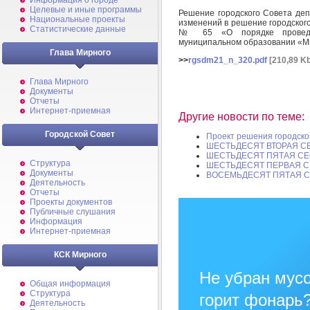
Информация о городе
Целевые и иные программы
Решение городского Совета деп
Национальные проекты
изменений в решение городского
Статистические данные
№ 65 «О порядке проведен
муниципальном образовании «М
Глава Мирного
>>
rgsdm21_n_320.pdf
[210,89 Kb
Глава Мирного
Документы
Отчеты
Интернет-приемная
Другие новости по теме:
Городской Совет
Проект решения городско
ШЕСТЬДЕСЯТ ВТОРАЯ С
ШЕСТЬДЕСЯТ ПЯТАЯ СЕ
Структура
ШЕСТЬДЕСЯТ ПЕРВАЯ С
Документы
ВОСЕМЬДЕСЯТ ПЯТАЯ С
Деятельность
Отчеты
Проекты документов
Публичные слушания
Информация
Интернет-приемная
КСК Мирного
Не убран мусо
Общая информация
Структура
горит фонарь
Деятельность