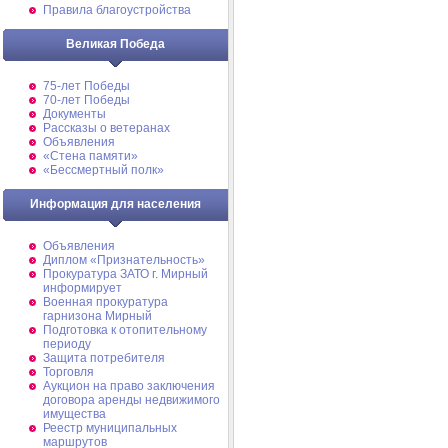
Правила благоустройства
Великая Победа
75-лет Победы
70-лет Победы
Документы
Рассказы о ветеранах
Объявления
«Стена памяти»
«Бессмертный полк»
Информация для населения
Объявления
Диплом «Признательность»
Прокуратура ЗАТО г. Мирный
информирует
Военная прокуратура
гарнизона Мирный
Подготовка к отопительному
периоду
Защита потребителя
Торговля
Аукцион на право заключения
договора аренды недвижимого
имущества
Реестр муниципальных
маршрутов