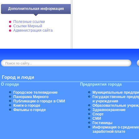
Дополнительная информация
Полезные ссылки
Ссылки Мирный
Администрация сайта
Город и люди
О городе
Предприятия города
Городское телевидение
Муниципальные предпри
Панорама Мирного
Государственные предп
Публикации о городе в СМИ
и учреждения
Книги о городе
Образовательные учреж
Фильмы о городе
Здравоохранение
Спорт
СМИ
Гостиницы
Информация о среднеме
заработной плате