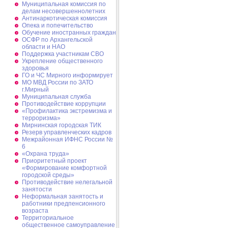
Муниципальная комиссия по
делам несовершеннолетних
Антинаркотическая комиссия
Опека и попечительство
Обучение иностранных граждан
ОСФР по Архангельской
области и НАО
Поддержка участникам СВО
Укрепление общественного
здоровья
ГО и ЧС Мирного информирует
МО МВД России по ЗАТО
г.Мирный
Муниципальная cлужба
Противодействие коррупции
«Профилактика экстремизма и
терроризма»
Мирнинская городская ТИК
Резерв управленческих кадров
Межрайонная ИФНС России №
6
«Охрана труда»
Приоритетный проект
«Формирование комфортной
городской среды»
Противодействие нелегальной
занятости
Неформальная занятость и
работники предпенсионного
возраста
Территориальное
общественное самоуправление